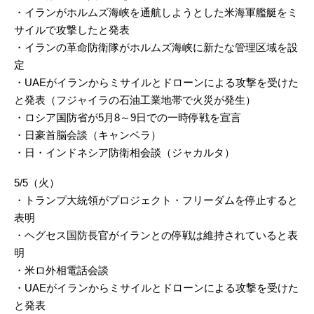
・イランがホルムズ海峡を通航しようとした米海軍艦艇をミ
サイルで攻撃したと発表
・イランの革命防衛隊がホルムズ海峡に新たな管理区域を設
定
・UAEがイランからミサイルとドローンによる攻撃を受けた
と発表（フジャイラの石油工業地帯で火災が発生）
・ロシア国防省が5月8～9日での一時停戦を宣言
・日豪首脳会談（キャンベラ）
・日・インドネシア防衛相会談（ジャカルタ）
5/5（火）
・トランプ大統領がプロジェクト・フリーダムを停止すると
表明
・ヘグセス国防長官がイランとの停戦は維持されていると表
明
・米ロ外相電話会談
・UAEがイランからミサイルとドローンによる攻撃を受けた
と発表