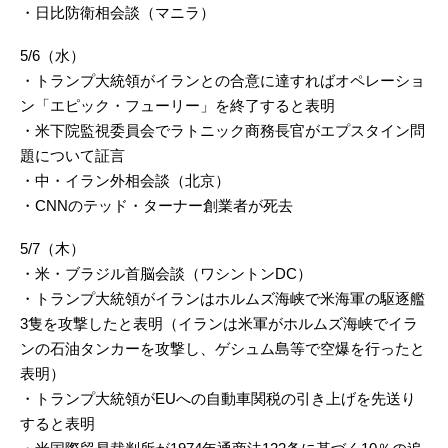
・日比防衛相会談（マニラ）
5/6（水）
・トランプ大統領がイランとの合意に達すればオペレーショ
ン「エピック・フューリー」を終了すると表明
・米下院監視委員会でラトニック商務長官がエプスタイン問
題について証言
・中・イラン外相会談（北京）
・CNNのテッド・ターナー創業者が死去
5/7（木）
・米・ブラジル首脳会談（ワシントンDC）
・トランプ大統領がイランはホルムズ海峡で米海軍の駆逐艦
3隻を攻撃したと表明（イランは米軍がホルムズ海峡でイラ
ンの石油タンカーを攻撃し、ゲシュム島等で空爆を行ったと
表明）
・トランプ大統領がEUへの自動車関税の引き上げを先送り
すると表明