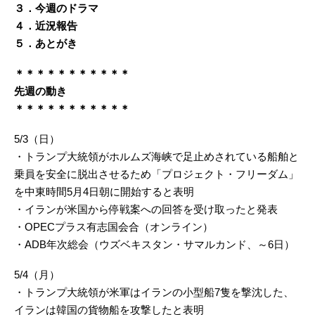
３．今週のドラマ
４．近況報告
５．あとがき
＊＊＊＊＊＊＊＊＊＊＊
先週の動き
＊＊＊＊＊＊＊＊＊＊＊
5/3（日）
・トランプ大統領がホルムズ海峡で足止めされている船舶と
乗員を安全に脱出させるため「‌プロジェクト・フリーダム」
を中東時間5月4日朝に開始すると表明
・イランが米国から停戦案への回答を受け取ったと発表
・OPECプラス有志国会合（オンライン）
・ADB年次総会（ウズベキスタン・サマルカンド、～6日）
5/4（月）
・トランプ大統領が米軍はイランの小型船7隻を撃沈した、
イランは韓国の貨物船を攻撃したと表明