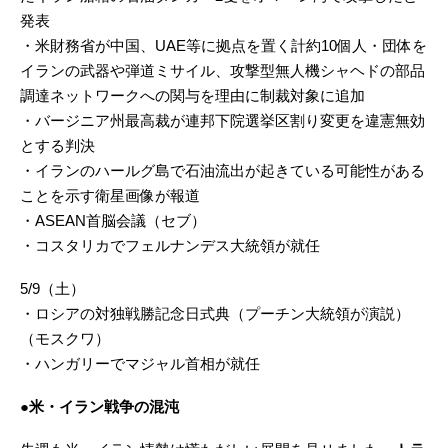
発表
・米財務省が中国、UAE等に拠点を置く計約10個人・団体を
イランの武器や弾道ミサイル、攻撃型無人機シャヘドの部品
調達ネットワークへの関与を理由に制裁対象に追加
・バージニア州最高裁が連邦下院選挙区割り変更を違憲無効
とする判決
・イランのハールグ島で石油流出が起きている可能性がある
ことを示す衛星画像が報道
・ASEAN首脳会議（セブ）
・コスタリカでフェルナンデス大統領が就任
5/9（土）
・ロシアの対独戦勝記念日式典（プーチン大統領が演説）
（モスクワ）
・ハンガリーでマジャル首相が就任
●米・イラン戦争の混沌