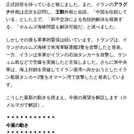
正式回答を待っていると報じました。また、イランの
アラグ
チ
外相は北京を訪問し、
王毅
外相と会談。「中国を信頼して
いる」とした上で、「和平交渉による包括的解決を模索す
る」「ホルムズ海峡問題も解決可能だ」と述べました。
しかしその後も軍事的緊張は続いています。トランプは、イ
ランがホルムズ海峡で米海軍駆逐艦3隻を攻撃したと発表。
一方、イランは米軍がイランの石油タンカーを攻撃し、ゲシ
ュム島などで空爆を実施したと主張しました。さらに米中央
軍は、海上封鎖を突破してイラン港湾へ向かおうとしたイラ
ン船籍タンカー2隻をオマーン湾で攻撃したと発表していま
す。
こうした最新の動きを踏まえ、今後の展望を解説します（※
メルマガで解説）。
＊＊＊＊＊＊＊＊＊＊＊
今週の動き
＊＊＊＊＊＊＊＊＊＊＊