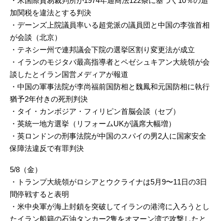
・米国際貿易裁判所が1974年通商法122条に基づく10％の追
加関税を違法とする判決
・デーンズ上院議員率いる超党派の議員団と中国の李強首相
が会談（北京）
・テネシー州で連邦議会下院の選挙区割り変更法が成立
・イランのモジタバ最高指導者とペゼシュキアン大統領が会
談したとイラン国営メディアが報道
・中国の軍事法院が李尚福前国防相と魏鳳和元国防相に執行
猶予2年付きの死刑判決
・タイ・カンボジア・フィリピン首脳会談（セブ）
・英統一地方選挙（リフォームUKが議席大幅増）
・英ロンドンの刑事法院が中国のスパイの男2人に国家安全
保障法違反で有罪判決
5/8（金）
・トランプ大統領がロシアとウクライナは5月9〜11日の3日
間停戦すると表明
・米中央軍が海上封鎖を突破してイランの港湾に入ろうとし
たイラン船籍の石油タンカー2隻をオマーン湾で攻撃したと