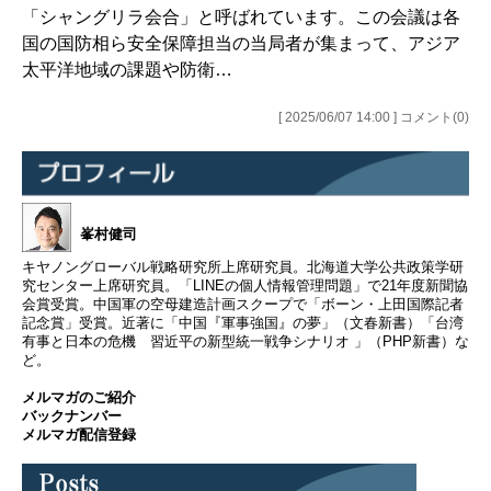
「シャングリラ会合」と呼ばれています。この会議は各
国の国防相ら安全保障担当の当局者が集まって、アジア
太平洋地域の課題や防衛…
[ 2025/06/07 14:00 ] コメント(0)
峯村健司
キヤノングローバル戦略研究所上席研究員。北海道大学公共政策学研
究センター上席研究員。「LINEの個人情報管理問題」で21年度新聞協
会賞受賞。中国軍の空母建造計画スクープで「ボーン・上田国際記者
記念賞」受賞。近著に「中国『軍事強国』の夢」（文春新書）「台湾
有事と日本の危機 習近平の新型統一戦争シナリオ 」（PHP新書）な
ど。
メルマガのご紹介
バックナンバー
メルマガ配信登録