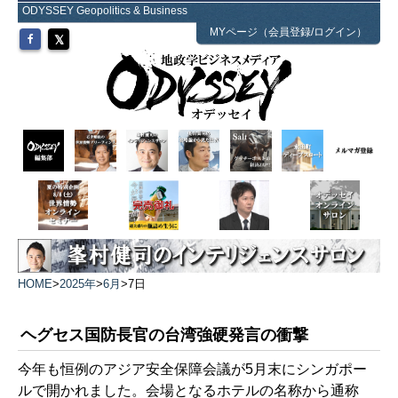
ODYSSEY Geopolitics & Business
MYページ（会員登録/ログイン）
HOME
>
2025年
>
6月
>
7日
ヘグセス国防長官の台湾強硬発言の衝撃
今年も恒例のアジア安全保障会議が5月末にシンガポー
ルで開かれました。会場となるホテルの名称から通称