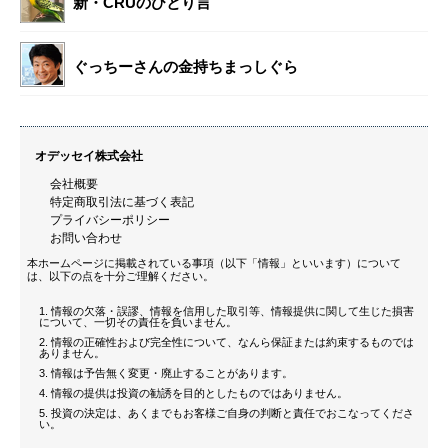
新・CRUのひとり言
ぐっちーさんの金持ちまっしぐら
オデッセイ株式会社
会社概要
特定商取引法に基づく表記
プライバシーポリシー
お問い合わせ
本ホームページに掲載されている事項（以下「情報」といいます）について
は、以下の点を十分ご理解ください。
情報の欠落・誤謬、情報を信用した取引等、情報提供に関して生じた損害
について、一切その責任を負いません。
情報の正確性および完全性について、なんら保証または約束するものでは
ありません。
情報は予告無く変更・廃止することがあります。
情報の提供は投資の勧誘を目的としたものではありません。
投資の決定は、あくまでもお客様ご自身の判断と責任でおこなってくださ
い。