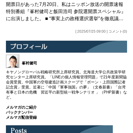
開票日があった7月20日、私はニッポン放送の開票速報
特別番組『峯村健司と飯田浩司 参院選開票スペシャル』
に出演しました。 ■ “事実上の政権選択選挙”を徹底議…
[ 2025/07/25 09:00 ] コメント(0)
峯村健司
キヤノングローバル戦略研究所上席研究員。北海道大学公共政策学研
究センター上席研究員。「LINEの個人情報管理問題」で21年度新聞協
会賞受賞。中国軍の空母建造計画スクープで「ボーン・上田国際記者
記念賞」受賞。近著に「中国『軍事強国』の夢」（文春新書）「台湾
有事と日本の危機 習近平の新型統一戦争シナリオ 」（PHP新書）な
ど。
メルマガのご紹介
バックナンバー
メルマガ配信登録