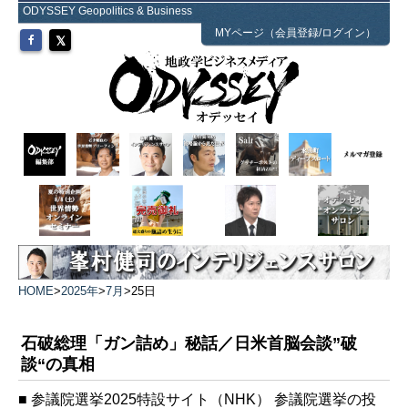
ODYSSEY Geopolitics & Business
MYページ（会員登録/ログイン）
HOME
>
2025年
>
7月
>
25日
石破総理「ガン詰め」秘話／日米首脳会談”破
談“の真相
■ 参議院選挙2025特設サイト（NHK） 参議院選挙の投