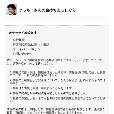
ぐっちーさんの金持ちまっしぐら
オデッセイ株式会社
会社概要
特定商取引法に基づく表記
プライバシーポリシー
お問い合わせ
本ホームページに掲載されている事項（以下「情報」といいます）について
は、以下の点を十分ご理解ください。
情報の欠落・誤謬、情報を信用した取引等、情報提供に関して生じた損害
について、一切その責任を負いません。
情報の正確性および完全性について、なんら保証または約束するものでは
ありません。
情報は予告無く変更・廃止することがあります。
情報の提供は投資の勧誘を目的としたものではありません。
投資の決定は、あくまでもお客様ご自身の判断と責任でおこなってくださ
い。
情報の著作権は、原則として、情報提供者である著者に帰属します。許諾無く
複製、再配信、ウェブサイトへ掲載等することはできません。