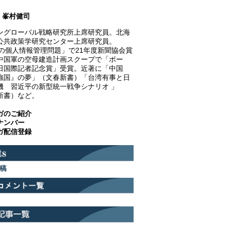
峯村健司
ングローバル戦略研究所上席研究員。北海
公共政策学研究センター上席研究員。
NEの個人情報管理問題」で21年度新聞協会賞
中国軍の空母建造計画スクープで「ボー
田国際記者記念賞」受賞。近著に「中国
強国』の夢」（文春新書）「台湾有事と日
機 習近平の新型統一戦争シナリオ 」
P新書）など。
ガのご紹介
ナンバー
ガ配信登録
稿