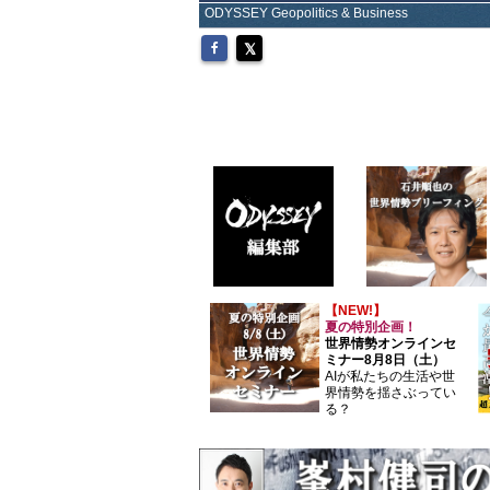
ODYSSEY Geopolitics & Business
【NEW!】
夏の特別企画！
世界情勢オンラインセ
ミナー8月8日（土）
AIが私たちの生活や世
界情勢を揺さぶってい
る？