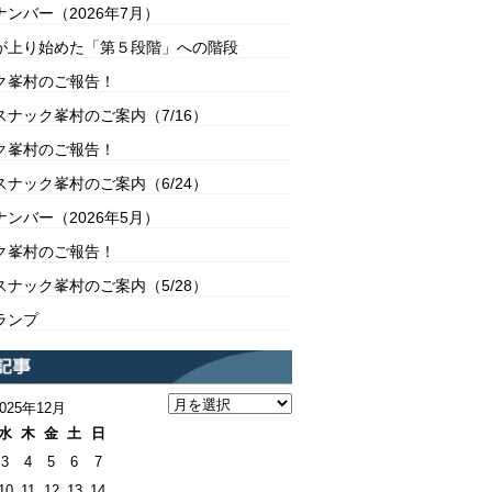
ンバー（2026年7月）
が上り始めた「第５段階」への階段
ク峯村のご報告！
スナック峯村のご案内（7/16）
ク峯村のご報告！
スナック峯村のご案内（6/24）
ンバー（2026年5月）
ク峯村のご報告！
スナック峯村のご案内（5/28）
ランプ
2025年12月
水
木
金
土
日
3
4
5
6
7
10
11
12
13
14