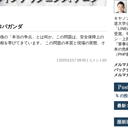
キヤノ
道大学
ロパガンダ
「LI
受賞。
係の「本当の争点」とは何か。この問題は、安全保障上の
ン・上
相を帯びてきています。 この問題の本質と現場の実態、そ
『軍事
本の危
（PH
[ 2025/12/17 09:00 ] コメント(0)
メルマ
バック
メルマ
の投