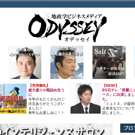
【完売御礼】
【NEW!】
超大盛りの瓶詰め生う
BS日テレ「深層ニ
に
ース」に出演しまし
今年のもたくさんのご
た。
注文ありがとうござい
「ミュトス」の提供
ました！
止命令などについて
来年もお楽しみに！！
説しました。