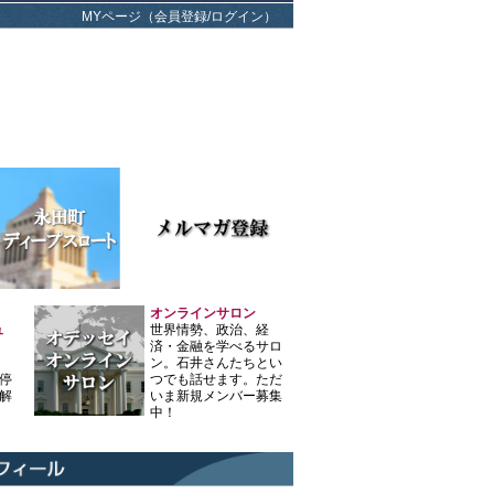
MYページ（会員登録/ログイン）
オンラインサロン
ュ
世界情勢、政治、経
済・金融を学べるサロ
ン。石井さんたちとい
停
つでも話せます。ただ
解
いま新規メンバー募集
中！