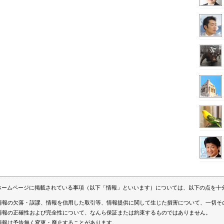
ホームページに掲載されている事項（以下「情報」といいます）については、以下の点を十
情報の欠落・誤謬、情報を信用した取引等、情報提供に関して生じた損害について、一切そ
情報の正確性および完全性について、なんら保証または約束するものではありません。
情報は予告無く変更・廃止することがあります。