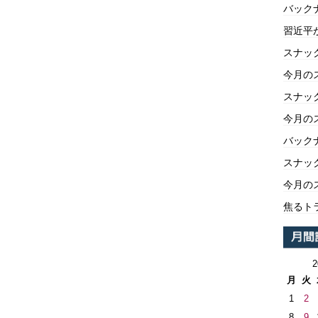
バックナ
習近平
スナッ
今月の
スナッ
今月の
バックナ
スナッ
今月の
焦るト
月
火
1
2
8
9