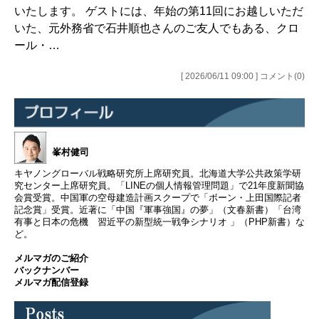
いたします。 ゲストには、年始の第11回にお越しいただ
いた、元外務省で石井順也さんのご友人でもある、クロ
ール・…
[ 2026/06/11 09:00 ] コメント(0)
峯村健司
キヤノングローバル戦略研究所上席研究員。北海道大学公共政策学研
究センター上席研究員。「LINEの個人情報管理問題」で21年度新聞協
会賞受賞。中国軍の空母建造計画スクープで「ボーン・上田国際記者
記念賞」受賞。近著に「中国『軍事強国』の夢」（文春新書）「台湾
有事と日本の危機 習近平の新型統一戦争シナリオ 」（PHP新書）な
ど。
メルマガのご紹介
バックナンバー
メルマガ配信登録