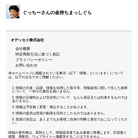
ぐっちーさんの金持ちまっしぐら
オデッセイ株式会社
会社概要
特定商取引法に基づく表記
プライバシーポリシー
お問い合わせ
本ホームページに掲載されている事項（以下「情報」といいます）について
は、以下の点を十分ご理解ください。
情報の欠落・誤謬、情報を信用した取引等、情報提供に関して生じた損害
について、一切その責任を負いません。
情報の正確性および完全性について、なんら保証または約束するものでは
ありません。
情報は予告無く変更・廃止することがあります。
情報の提供は投資の勧誘を目的としたものではありません。
投資の決定は、あくまでもお客様ご自身の判断と責任でおこなってくださ
い。
情報の著作権は、原則として、情報提供者である著者に帰属します。許諾無く
複製、再配信、ウェブサイトへ掲載等することはできません。