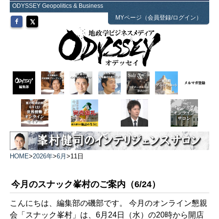
ODYSSEY Geopolitics & Business
MYページ（会員登録/ログイン）
HOME
>
2026年
>
6月
>
11日
今月のスナック峯村のご案内（6/24）
こんにちは、編集部の磯部です。 今月のオンライン懇親
会「スナック峯村」は、6月24日（水）の20時から開店