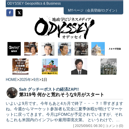
ODYSSEY Geopolitics & Business
MYページ（会員登録/ログイン）
HOME
>
2025年
>
9月
>
1日
Salt グッチーポストの経済ZAP!!
第319号 何かと荒れそうな9月がスタート
いよいよ9月です。今年もあと4カ月で終了・・・？！早すぎます
ね。今週からマーケット参加者も完全に夏季休暇が明けてマーケ
ットに戻ってきます。今月はFOMCが予定されていますが、それ
もこれも米国内のインフレや雇用環境次第。 というわけで、今
回…
[ 2025/09/01 06:30 ] コメント(0)