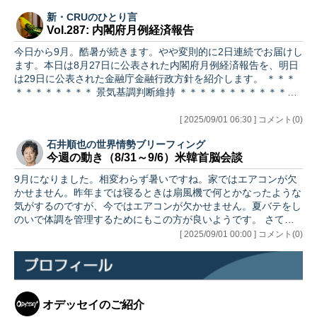
新・CRUのひとり言
Vol.287: 内閣府月例経済報告
今日から9月。酷暑が続きます。やや変則的に2日連続でお届けし
ます。本日は8月27日に公表された内閣府月例経済報告を、明日
は29日に公表された金融庁金融行政方針を紹介します。 ＊＊＊
＊＊＊＊＊＊＊＊ 景気基調判断維持 ＊＊＊＊＊＊＊＊＊＊＊…
[ 2025/09/01 06:30 ] コメント(0)
石井順也の世界情勢ブリーフィング
今週の動き（8/31～9/6）米韓首脳会談
9月になりました。相変わらず暑いですね。家ではエアコンが欠
かせません。昨年までは寝るときは扇風機で何とかなったような
気がするのですが、今ではエアコンが欠かせません。夏バテをし
のいで体調を管理するためにもこの方が良いようです。 さて、
今週は…
[ 2025/09/01 00:00 ] コメント(0)
オデッセイのご紹介