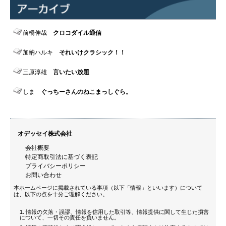
前橋伸哉
クロコダイル通信
加納ハルキ
それいけクラシック！！
三原淳雄
言いたい放題
しま
ぐっちーさんのねこまっしぐら。
オデッセイ株式会社
会社概要
特定商取引法に基づく表記
プライバシーポリシー
お問い合わせ
本ホームページに掲載されている事項（以下「情報」といいます）について
は、以下の点を十分ご理解ください。
情報の欠落・誤謬、情報を信用した取引等、情報提供に関して生じた損害
について、一切その責任を負いません。