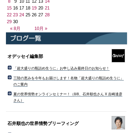
8
9
10
11
12
13
14
15
16
17
18
19
20
21
22
23
24
25
26
27
28
29
30
« 8月
10月 »
オデッセイ編集部
「超大盛りの瓶詰め生うに」お申し込み最終日のお知らせ！
三陸の恵みを今年もお届けします！名物「超大盛りの瓶詰め生うに」
のご案内
夏の世界情勢オンラインセミナー！（8/8、石井順也さん X 吉崎達彦
さん）
石井順也の世界情勢ブリーフィング