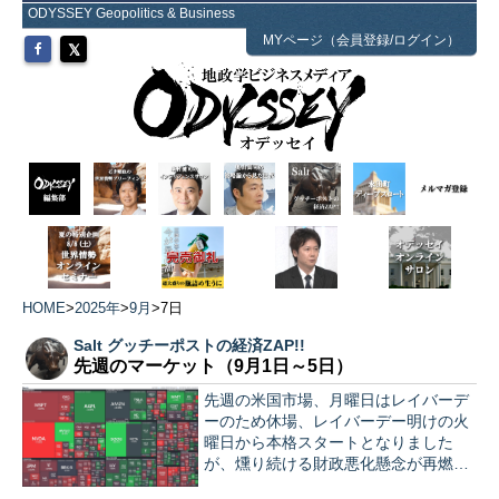
ODYSSEY Geopolitics & Business
MYページ（会員登録/ログイン）
HOME
>
2025年
>
9月
>
7日
Salt グッチーポストの経済ZAP!!
先週のマーケット（9月1日～5日）
先週の米国市場、月曜日はレイバーデ
ーのため休場、レイバーデー明けの火
曜日から本格スタートとなりました
が、燻り続ける財政悪化懸念が再燃
し、欧米の超長期金利の上昇が株式市