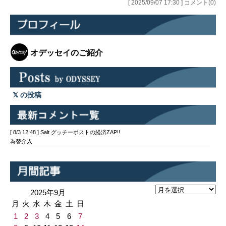
場にネガティブな影響を及ぼしまし
[ 2025/09/07 17:30 ] コメント(0)
た。 ただ、水曜日から木曜日にかけて
公表…
オデッセイのご紹介
の投稿
[ 8/3 12:48 ] Salt グッチーポストの経済ZAP!!
為替介入
2025年9月
月
火
水
木
金
土
日
1
2
3
4
5
6
7