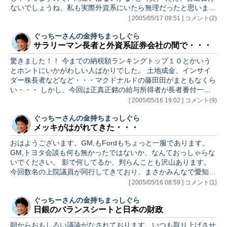
ないでしょうね、私も実際外資系にいたら無理だったと思いま
す。が、外資系証券会社の「あやしさ」を示唆する事件がまたひ
[ 2005/05/17 09:51 ] コメント(2)
とつ。 私のその、出身母体は昨日とんでもない裁判でやぶれ、
ぐっちーさんの金持ちまっしぐら
賠償金額がなんと6000億ドル！！ 原告は有名な投資家のベレル
サラリーマン長者と外資系証券会社の間で・・・
マン氏。要は彼が持っていたキャンプ用品で有名なコールマン株
をモルガンのアドバイスでサンビーム社の株に交換したところ、
驚きました！！ 今までの納税額ランキングトップ１０とかいう
サンビームが破綻、ベレルマン氏は 「だましたな、このやろ
とホントにいかがわしい人ばかりでした。 土地成金、インサイ
ー」 とモ…
ダー株長者などなど・・・マクドナルドの藤田田がまともなくら
い・・・ しかし、今回は正真正銘の給与所得者が長者番付一位
であります。 彼は清原達郎さんといい、モルガンスタンレーで
[ 2005/05/16 19:02 ] コメント(9)
私も半年くらい一緒にいた事があります。 株の運用を任され
ぐっちーさんの金持ちまっしぐら
て、タワー投資顧問という会社で純粋に成功報酬であげた所得で
メッキがはがれてきた・・・
見事トップを取ったわけです。 今回はその意味で画期的です。
運用報酬から収入を得ますので、運用が下手な場合は当然報酬は
おはようございます。GM,もFordもちょっと一服であります。
ゼロですし、お金を預ける人もいなくなるわけですから、ホント
GM,トヨタ会談も何も無かったではないか、なんておっしゃらな
に真剣勝負です…
いでください。 影で何してるか、判らんことも沢山あります。
今回数名の上院議員が同行してきており、まさかみんなで愛知万
博見学ツアーなんてことはありません。政財界を巻き込んだ交渉
[ 2005/05/16 08:59 ] コメント(1)
ごとが進んでいると見るのが妥当でしょう。引き続き情報を探っ
ぐっちーさんの金持ちまっしぐら
て参ります。 さて、メッキがはがれた、というのはコモティデ
日銀のバランスシートと日本の財政
ィーと言われる工業原材料のこと。原油の50ドルなんてふざけん
なよー、と「地球の中心から」叫び続けていた訳ですが、原油は
朝からおもしろい議論がなされております。いつも取り上げさせ