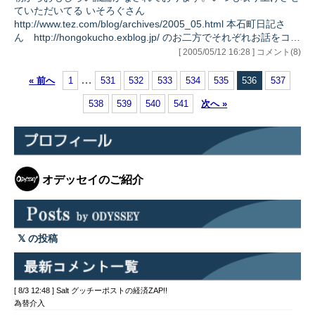
ともかく他の工業原材料はまさにバブル。中国がさー、とか行っ
ていただいてる いそろぐさん
てるだけ…
http://www.tez.com/blog/archives/2005_05.html 本石町日記さ
ん http://hongokucho.exblog.jp/ のお二方でそれぞれお話をコラ
ボレートしながら大変貴重な書き込みをされています。 いそろ
[ 2005/05/12 16:28 ] コメント(8)
ぐさんのブログを見ていただくと日銀のバランスシートに異様な
くらい国債が存在することがわかります。これはまさに、「意外
…
« 前へ
1
531
532
533
534
535
536
537
だ！！」という方が大変多い。ただし日銀は隠れて買っているわ
けではなく、きちんとHPでもその内訳まで公表しています。 日
538
539
540
541
次へ »
銀HP http…
オデッセイのご紹介
の投稿
[ 8/3 12:48 ] Salt グッチーポストの経済ZAP!!
為替介入