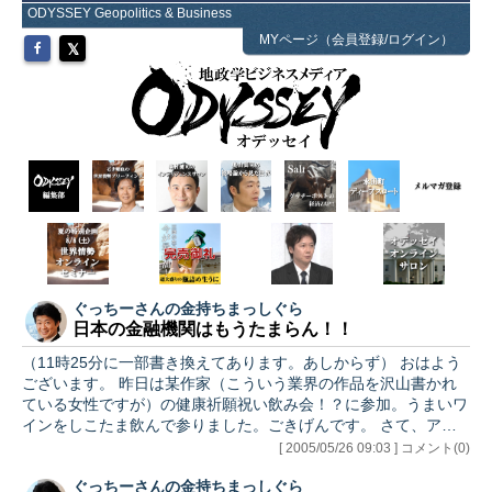
ODYSSEY Geopolitics & Business
MYページ（会員登録/ログイン）
ぐっちーさんの金持ちまっしぐら
日本の金融機関はもうたまらん！！
（11時25分に一部書き換えてあります。あしからず） おはよう
ございます。 昨日は某作家（こういう業界の作品を沢山書かれ
ている女性ですが）の健康祈願祝い飲み会！？に参加。うまいワ
インをしこたま飲んで参りました。ごきげんです。 さて、アメ
リカは落ち着いたものです。流石に上げに上げた米国債も一服。
[ 2005/05/26 09:03 ] コメント(0)
まあ、ロングウィークエンドといって土日月の3連休ですのでポ
ぐっちーさんの金持ちまっしぐら
ジションをてじまった向きも多いかと思いますので、本格的な