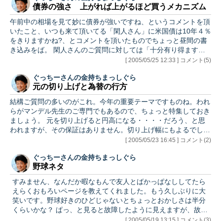
債券の強さ 上がれば上がるほど買うメカニズム
「踏み」は来週ですか。アメリカは日本みたいに休日がたくさん
無いのでこういう3連休なんていうともう木曜日あたりからみん
午前中の相場を見て妙に債券が強いですね、というコメントを頂
なそわそわし始めて仕事にならないんです。余談ですがこのメモ
いたこと、いつも来て頂いてる「閑人さん」に米国債は10年４％
リアルデーをもっ…
をきりますかね?、とコメントを頂いたものでちょっと昼間の書
き込みをば。 閑人さんのご質問に対しては「十分有り得ます」
となります。昨日今日と書き込みましたようにこれは金利感では
[ 2005/05/25 12:33 ] コメント(5)
なく完全にFTQ「Flight to quality」・・・質への逃避（どうでも
ぐっちーさんの金持ちまっしぐら
いいけど変な訳）です。 将来のインフレ見通し、だとかは「一
元の切り上げと為替の行方
時お休み」で、とにかく、解約に備えてキャッシュポジションを
高め、一時的にそれを米国債に置いておくファンド、或いは直接
結構ご質問の多いのがこれ。今年の重要テーマですものね。われ
的に社債を売って米国債に置き換えて様子をみるファンド…
らがマンデル先生のご専門でもあるので、ちょっと特集しておき
ましょう。 元を切り上げると円高になる・・・・だろう、と思
われますが、その保証はありません。切り上げ幅にもよるでしょ
うし、いろいろなファクターに左右されますが、変動相場制移行
[ 2005/05/23 16:45 ] コメント(2)
という話でもなく、単に切り上げて、ドルペッグ制を引き続きと
ぐっちーさんの金持ちまっしぐら
るならその影響は限られてくるでしょう。元ドル相場が固定され
野球ネタ
ているので、元円相場も固定されているようなものです。対ドル
で円高、という方が多いのはむしろドル安なのだから、円高でし
すみません、なんだか暇なもんで友人とばかっぱなししてたら
ょ、というわりと単純な考え方でしょうか、私もそちらだとは思
えらくおもろいページを教えてくれました。もう久しぶりに大
います。相対的なド…
笑いです。野球好きのひどじゃないとちょっとおかしさは半分
くらいかな？ ぱっ、と見ると故障したように見えますが、故障
ではないのでよ?く読んで下さいね。 もう最後の所は最高で
[ 2005/05/19 13:15 ] コメント(3)