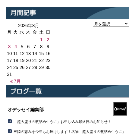
2026年8月
月
火
水
木
金
土
日
1
2
3
4
5
6
7
8
9
10
11
12
13
14
15
16
17
18
19
20
21
22
23
24
25
26
27
28
29
30
31
« 7月
オデッセイ編集部
「超大盛りの瓶詰め生うに」お申し込み最終日のお知らせ！
三陸の恵みを今年もお届けします！名物「超大盛りの瓶詰め生うに」