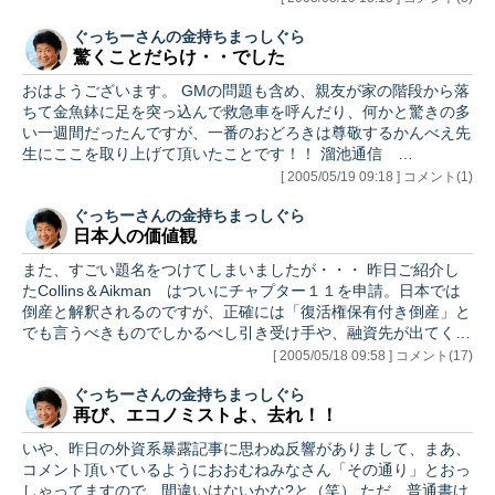
す。こういう才能のある人はほんとすごいよね。
ぐっちーさんの金持ちまっしぐら
http://dnk.homeip.net/users/rizastar/rakuten/…
驚くことだらけ・・でした
おはようございます。 GMの問題も含め、親友が家の階段から落
ちて金魚鉢に足を突っ込んで救急車を呼んだり、何かと驚きの多
い一週間だったんですが、一番のおどろきは尊敬するかんべえ先
生にここを取り上げて頂いたことです！！ 溜池通信
http://tameike.net/index.htm 厚く御礼をもうしあげます。かんべ
[ 2005/05/19 09:18 ] コメント(1)
え先生有難うございました。 こうなればもう、後には引けませ
ぐっちーさんの金持ちまっしぐら
ん。いろいろ書いてしまうぞ！ と決意を新たにした次第です。
日本人の価値観
さて、昨日は一言で「ショートカバーデー」であります。 株
も、債券もGMも、潰れたコリンズ＆エイクマンも、なんでもか
また、すごい題名をつけてしまいましたが・・・ 昨日ご紹介し
んでもショートカバー 但しコモディティーを除く…
たCollins＆Aikman はついにチャプター１１を申請。日本では
倒産と解釈されるのですが、正確には「復活権保有付き倒産」と
でも言うべきものでしかるべし引き受け手や、融資先が出てくれ
ば即「復活」という、これが「3日」だったら笑っちゃいますが
[ 2005/05/18 09:58 ] コメント(17)
（クリスチャンの方、失礼！）、半年の権利保有でありまして、
ぐっちーさんの金持ちまっしぐら
なんとも不思議なルールです。その証拠にチャプター11申請後、
再び、エコノミストよ、去れ！！
運転資金をJPモルガンが融資するというニュースで、２５までた
たかれた2011年償還の債券はなんと42まで価格を回復、このあ
いや、昨日の外資系暴露記事に思わぬ反響がありまして、まあ、
たりがわれらがミルケン先生やマンデル教授の腕の見せ所であ…
コメント頂いているようにおおむねみなさん「その通り」とおっ
しゃってますので、間違いはないかな?と（笑） ただ、普通書け