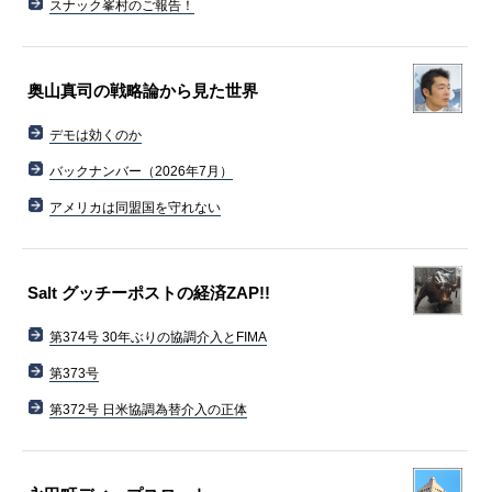
スナック峯村のご報告！
奥山真司の戦略論から見た世界
デモは効くのか
バックナンバー（2026年7月）
アメリカは同盟国を守れない
Salt グッチーポストの経済ZAP!!
第374号 30年ぶりの協調介入とFIMA
第373号
第372号 日米協調為替介入の正体