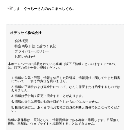
しま
ぐっちーさんのねこまっしぐら。
オデッセイ株式会社
会社概要
特定商取引法に基づく表記
プライバシーポリシー
お問い合わせ
本ホームページに掲載されている事項（以下「情報」といいます）について
は、以下の点を十分ご理解ください。
情報の欠落・誤謬、情報を信用した取引等、情報提供に関して生じた損害
について、一切その責任を負いません。
情報の正確性および完全性について、なんら保証または約束するものでは
ありません。
情報は予告無く変更・廃止することがあります。
情報の提供は投資の勧誘を目的としたものではありません。
投資の決定は、あくまでもお客様ご自身の判断と責任でおこなってくださ
い。
情報の著作権は、原則として、情報提供者である著者に帰属します。許諾無く
複製、再配信、ウェブサイトへ掲載等することはできません。