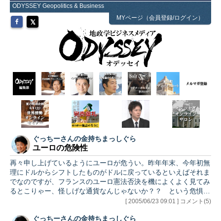
ODYSSEY Geopolitics & Business
MYページ（会員登録/ログイン）
ぐっちーさんの金持ちまっしぐら
ユーロの危険性
再々申し上げているようにユーロが危うい。昨年年末、今年初無
理にドルからシフトしたものがドルに戻っているといえばそれま
でなのですが、フランスのユーロ憲法否決を機によくよく見てみ
るとこりゃー、怪しげな通貨なんじゃないか？？ という危惧が
今更ながら認識されてきたような気が致します。こういう時はド
[ 2005/06/23 09:01 ] コメント(5)
ルの独歩高＋中央銀行などのノンリスクマネーが動くので米国債
ぐっちーさんの金持ちまっしぐら
高となって現れ、昨日のマーケットは正にそういう動きとなった