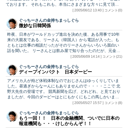
ております。 それもこれも、本当にさまざまな方々に見て頂い
ているという事で、感謝感謝であります！ さて、アクセス数が
[ 2005/06/12 13:40 ] コメント(0)
落ちない原因は実ははっきりしています。理由は二つ。 １）微
ぐっちーさんの金持ちまっしぐら
妙な日韓関係 ２）ラーメン二郎行きたい、と書いてしまったマ
微妙な日韓関係
ーケット記事 この二つの項目がダントツで土曜日のアクセス向
上に貢献しています。 前者はコメントに書き込まれた、本当に
昨夜、日本がワールドカップ進出を決めた後、ある用事で10年
真摯で、鋭き分析が御覧頂けます通りです。こちらとしてもなる
来の大親友である、リーさん（韓国人）から電話が入った。も
ほど、そうい…
ともとは仕事の相談だったがそのリーさんからいろいろ面白い
話を聞いた。 リーさんとは飲み屋で知り合ったのだが、元金融
マン及びのんべえ同士ということでウマが合い、それ以来のお
[ 2005/06/09 14:14 ] コメント(21)
付き合い。中でも日韓共同開催となった前回のワールドカップ
ぐっちーさんの金持ちまっしぐら
ではリーさんの友達の韓国料理屋でそれこそ「国境を越えた」
ディープインパクト 日本ダービー
応援合戦となった。当時は韓国人も「日本頑張れ、チバリョ
ー！」と応援し、我々も韓国がベスト4に残った事をを我が事の
アメリカ人が殆ど休戦体制なのでおじさんはゆっくりしていま
ように喜んだものだった。 リーさんはやはり例の韓国料理屋で
した。昼過ぎからなーんにもありませんので・・・・ここで 北
みんなでサッカー観戦をしていた…
野大先生の登場です。 競馬新聞を広げ、どれどれ、と見ており
ましたが、今回のダービーはとにもかくにもこの馬しかいませ
んね。まわりとの差があまりにも大きい。秋になって世代間が
[ 2005/05/27 15:57 ] コメント(8)
衝突するんですが、４，５歳とぶつかっても多分勝つでしょう
ぐっちーさんの金持ちまっしぐら
ね。 だいたい、皐月賞を2馬身以上ぶっちぎること自体かなり
もう一回！！ 日本の金融機関、ついでに日本の
難しい。しかもスタートでコケてた。普通にスタートして、直
報道機関も・・・けしからんぞ！！
線が長い東京だともっとぶっちぎることになります。それに何