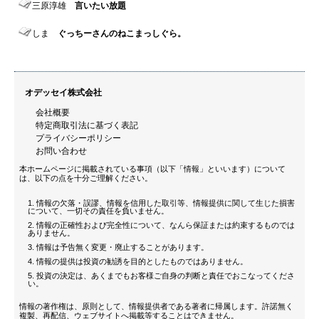
三原淳雄
言いたい放題
しま
ぐっちーさんのねこまっしぐら。
オデッセイ株式会社
会社概要
特定商取引法に基づく表記
プライバシーポリシー
お問い合わせ
本ホームページに掲載されている事項（以下「情報」といいます）について
は、以下の点を十分ご理解ください。
情報の欠落・誤謬、情報を信用した取引等、情報提供に関して生じた損害
について、一切その責任を負いません。
情報の正確性および完全性について、なんら保証または約束するものでは
ありません。
情報は予告無く変更・廃止することがあります。
情報の提供は投資の勧誘を目的としたものではありません。
投資の決定は、あくまでもお客様ご自身の判断と責任でおこなってくださ
い。
情報の著作権は、原則として、情報提供者である著者に帰属します。許諾無く
複製、再配信、ウェブサイトへ掲載等することはできません。