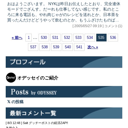
度ビデオを見てもやはり一発しかムチは入っていない。後は馬
おはようございます。 NYKは昨日お伝えしたとおり、完全連休
なりでぶっちぎっているしね。…
モードでござんす。だーれも仕事してない感じです。私のとこ
ろに来る電話も、やれ肉じゃがのレシピを送れとか、日本茶を
買ったんだけどどうやって飲むのとか、もうふざけたものばか
り（笑） はいはい、ゆっくりお休みください。（第3次くらい
[ 2005/05/27 09:19 ] コメント(1)
の日本ブームです。NYKは。今回はなにか長そうですよ） とい
う状況下で、UFJのOPCOの配当停止が、なんで全然記事になら
…
« 前へ
1
530
531
532
533
534
535
536
んのかの？？ びっくりしたよ、銀行株が下げました、って書い
てあるわけよ。 でも、OPCOの話はなーんも書いてな
537
538
539
540
541
次へ »
い・・・・それが原因にきまっとるだろ、きみ。 書くな、とい
う圧力があるのは当然…
オデッセイのご紹介
の投稿
[ 8/3 12:48 ] Salt グッチーポストの経済ZAP!!