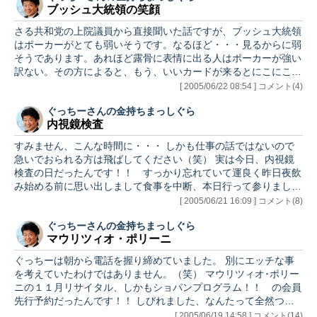
ブッシュ大統領の笑顔
訳です。 怪しげ・・・ というのは実際に円投でユーロなどを扱
われている方の実感だと思うのですが、要は将来参加することが
さる共和党の上院議員から直接聞いた話ですが、ブッシュ大統領
ほぼ決定している、ハンガリー、だとかポーランドなどの経済情
はポーカーがとても弱いそうです。なるほど・・・見るからに弱
勢までにらみつ…
そうであります。あれほど露骨に表情に出る人はポーカーが強い
訳ない。その方によると、もう、いいカードが来るとにこにこし
てすぐわかるんだそうです。おひょー、とか声まで出すらしいで
[ 2005/06/22 08:54 ] コメント(4)
す（笑）。 この逸話を思い出したのが、あの苦虫をかみつぶし
ぐっちーさんの金持ちまっしぐら
た顔をした韓国ノ・ムヒョン大統領との会談と昨日のベトナムの
内視鏡検査
ファン・バン・カイ首相との会談でのにこにこした顔の対比を見
て、こんなに違うんかい、と思ったからでした。こんなに露骨に
すみません、こんな時間に・・・ しかも仕事の話ではないので
違うんだから、もう凄いもんです。 日韓首脳会談は通常に比べ
急いでおられる方は飛ばしてください（笑） 実は今日、内視鏡
るとアメリカでも…
検査の日だったんです！！ すっかり忘れていて運良く昨日夜飲
み始める前に思い出しまして食事を中断、本日行って参りまし
た。予約取るのがすご?く大変なドクターなのでこれを逃すとま
[ 2005/06/21 16:09 ] コメント(8)
たかなり先になるのでいやいや、助かりましたわ。 内視鏡検査
ぐっちーさんの金持ちまっしぐら
は中年を超えると必須項目と言われ、しかも同期が３人もガンで
マウリツィオ・ポリーニ
亡くなり、一人は胃の全摘出で生き残る、なんて状況を経験する
とこりゃー、心配になりますわね。 ということで一年に一度は
ぐっちーは朝から電話を握り締めていました。 別にエッチな事
内視鏡、という事ににしたのはいいのですが、これがまた苦し
を考えていたわけではありません。（笑） マウリツィオ･ポリー
い！！ どんなに小さ…
ニの１１月リサイタル、しかもショパンプログラム！！ の会員
先行予約だったんです！！ しびれました、なんたって全然つな
がりません・・・おい、頼むよ、おじさん・・・ １時間半たっ
[ 2005/06/19 14:58 ] コメント(14)