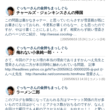
てやっとつながり、オペレーターのオネーさんに、「せっかくで
ぐっちーさんの金持ちまっしぐら
すが、売り切れがありまして・・・・」と言われ、 なに??、そ
チャールズ・ジェンキンスさんの帰国
れはねーだろ、と思ったら、「Ｃ席が売り切れました」・・・・
はよー、いえ、おい、本当におこるぜよ。 と言うわけでめでた
この問題は書かなきゃナー、と思っていたらさすが雪斎殿が既に
くＳ席をゲットしたのであります。なけなしのお小遣いからの出
お書きになっておられ、今更私が書くのもなー、とも思ったので
費であり…
すが、やはり書くことにしました。まず、相変わらず鋭い雪斎さ
んのページのご紹介。 http://sessai.cocolog-
nifty.com/blog/2005/06/post_9fbd.html 朝方からアメリカ人と仕
[ 2005/06/16 15:24 ] コメント(24)
事の話をかねて本件の感想を聞いてみると見事、１００％ 「信
ぐっちーさんの金持ちまっしぐら
じられない！！」 「有り得ない！！」 という結果。 これ、ア
侮れない小泉純一郎・・・
メリカ人的には当たり前の話なんですよ。まあ、古い話だし、彼
がいまさら４０年も前のことで牢屋に入るのはチト行きすぎだよ
さて、今回のアクセス増の本当の理由でありますかんべえ先生と
な・・・ここまでは…
雪斉さんのお二方が本日同時に触れられている問題。 記事
http://headlines.yahoo.co.jp/hl?a=20050611-00000205-jij-pol か
んべえ先生 http://tameike.net/comments.htm#new 雪齋さん
http://sessai.cocolog-nifty.com/blog/2005/06/post_5712.html 大
[ 2005/06/13 14:33 ] コメント(6)
変な問題ですよね、これは。昨年のチリでの日中首脳会談の前に
ぐっちーさんの金持ちまっしぐら
首相サイドは既に中国側に靖国参拝する意思に変わりが無い事を
ラーメン二郎
伝え、それでもよければ、とい…
このブログを御覧になっておられる方はマーケット関係の方が多
いもので土日はがくっ！とアクセス数がおちるのですが、なんと
今回は土曜日でも４桁のアクセスがあり、おやまー！！ と驚い