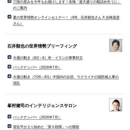
三陸の恵みを今年もお届けします！名物「超大盛りの瓶詰め生うに」
のご案内
夏の世界情勢オンラインセミナー！（8/8、石井順也さん X 吉崎達彦
さん）
石井順也の世界情勢ブリーフィング
今週の動き（8/2～8）米・イランの軍事対立
バックナンバー（2026年7月）
今週の動き（7/26～8/1）中国AIの台頭、ウクライナの国防相人事の
混乱
峯村健司のインテリジェンスサロン
バックナンバー（2026年7月）
習近平が上り始めた「第５段階」への階段