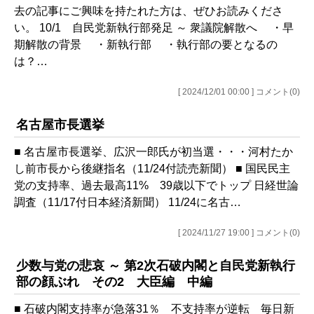
去の記事にご興味を持たれた方は、ぜひお読みくださ
い。 10/1 自民党新執行部発足 ～ 衆議院解散へ ・早
期解散の背景 ・新執行部 ・執行部の要となるの
は？…
[ 2024/12/01 00:00 ] コメント(0)
名古屋市長選挙
■ 名古屋市長選挙、広沢一郎氏が初当選・・・河村たか
し前市長から後継指名（11/24付読売新聞） ■ 国民民主
党の支持率、過去最高11% 39歳以下でトップ 日経世論
調査（11/17付日本経済新聞） 11/24に名古…
[ 2024/11/27 19:00 ] コメント(0)
少数与党の悲哀 ～ 第2次石破内閣と自民党新執行
部の顔ぶれ その2 大臣編 中編
■ 石破内閣支持率が急落31％ 不支持率が逆転 毎日新