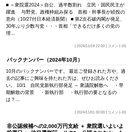
■ ＜衆院選2024＞自公、過半数割れ 立民・国民民主が
躍進 与野党、政権枠組み探る 首相・幹事長が続投の
意向（10/27付日本経済新聞） ■ 第2次石破内閣が発足、
30年ぶり少数与党・・・首相「できるだけ多くの党の
理…
[ 2024/11/19 22:00 ] コメント(0)
バックナンバー（2024年10月）
10月のバックナンバーです。 最近ご登録された方や、過
去の記事にご興味を持たれた方は、ぜひお読みくださ
い。 10/1 自民党新執行部発足 ～ 衆議院解散へ ・早
期解散の背景 ・新執行部 ・執行部の要となるの
は？…
[ 2024/11/01 00:00 ] コメント(0)
非公認候補への2,000万円支給 ＋ 衆院選いよいよ