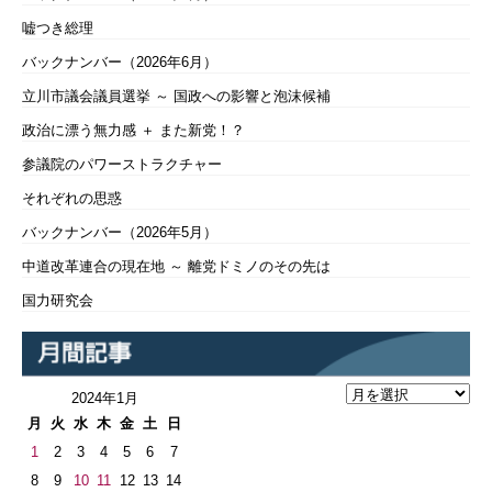
嘘つき総理
バックナンバー（2026年6月）
立川市議会議員選挙 ～ 国政への影響と泡沫候補
政治に漂う無力感 ＋ また新党！？
参議院のパワーストラクチャー
それぞれの思惑
バックナンバー（2026年5月）
中道改革連合の現在地 ～ 離党ドミノのその先は
国力研究会
2024年1月
月
火
水
木
金
土
日
1
2
3
4
5
6
7
8
9
10
11
12
13
14