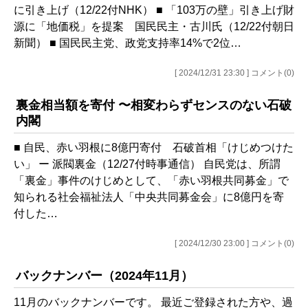
に引き上げ（12/22付NHK） ■ 「103万の壁」引き上げ財
源に「地価税」を提案 国民民主・古川氏（12/22付朝日
新聞） ■ 国民民主党、政党支持率14%で2位…
[ 2024/12/31 23:30 ] コメント(0)
裏金相当額を寄付 〜相変わらずセンスのない石破
内閣
■ 自民、赤い羽根に8億円寄付 石破首相「けじめつけた
い」 ー 派閥裏金（12/27付時事通信） 自民党は、所謂
「裏金」事件のけじめとして、「赤い羽根共同募金」で
知られる社会福祉法人「中央共同募金会」に8億円を寄
付した…
[ 2024/12/30 23:00 ] コメント(0)
バックナンバー（2024年11月）
11月のバックナンバーです。 最近ご登録された方や、過