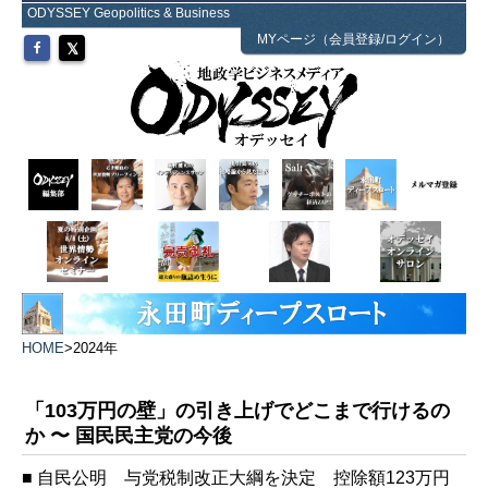
ODYSSEY Geopolitics & Business
MYページ（会員登録/ログイン）
HOME
>
2024年
「103万円の壁」の引き上げでどこまで行けるの
か 〜 国民民主党の今後
■ 自民公明 与党税制改正大綱を決定 控除額123万円