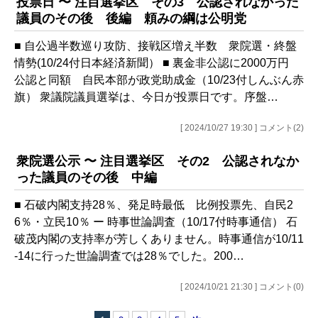
投票日 〜 注目選挙区 その3 公認されなかった
議員のその後 後編 頼みの綱は公明党
■ 自公過半数巡り攻防、接戦区増え半数 衆院選・終盤
情勢(10/24付日本経済新聞） ■ 裏金非公認に2000万円
公認と同額 自民本部が政党助成金（10/23付しんぶん赤
旗） 衆議院議員選挙は、今日が投票日です。序盤…
[ 2024/10/27 19:30 ] コメント(2)
衆院選公示 〜 注目選挙区 その2 公認されなか
った議員のその後 中編
■ 石破内閣支持28％、発足時最低 比例投票先、自民2
6％・立民10％ ー 時事世論調査（10/17付時事通信） 石
破茂内閣の支持率が芳しくありません。時事通信が10/11
-14に行った世論調査では28％でした。200…
[ 2024/10/21 21:30 ] コメント(0)