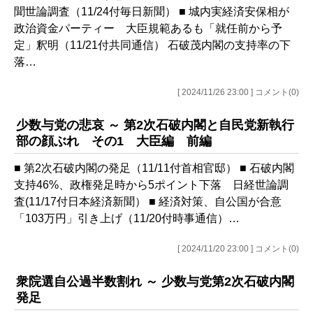
聞世論調査（11/24付毎日新聞） ■ 城内実経済安保相が
政治資金パーティー 大臣規範あるも「就任前から予
定」釈明（11/21付共同通信） 石破茂内閣の支持率の下
落…
[ 2024/11/26 23:00 ] コメント(0)
少数与党の悲哀 ～ 第2次石破内閣と自民党新執行
部の顔ぶれ その1 大臣編 前編
■ 第2次石破内閣の発足（11/11付首相官邸） ■ 石破内閣
支持46%、政権発足時から5ポイント下落 日経世論調
査(11/17付日本経済新聞） ■ 経済対策、自公国が合意
「103万円」引き上げ（11/20付時事通信）…
[ 2024/11/20 23:00 ] コメント(0)
衆院選自公過半数割れ ～ 少数与党第2次石破内閣
発足