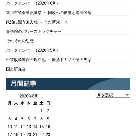
バックナンバー（2026年6月）
立川市議会議員選挙 ～ 国政への影響と泡沫候補
政治に漂う無力感 ＋ また新党！？
参議院のパワーストラクチャー
それぞれの思惑
バックナンバー（2026年5月）
中道改革連合の現在地 ～ 離党ドミノのその先は
国力研究会
2026年8月
月
火
水
木
金
土
日
1
2
3
4
5
6
7
8
9
10
11
12
13
14
15
16
17
18
19
20
21
22
23