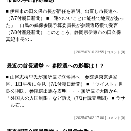
市長の学歴詐称疑惑
■ 伊東市の田久保市長が辞任を表明、出直し市長選へ
（7/7付朝日新聞） ■「運のいいことに能登で地震があっ
た」 自民の鶴保参院予算委員長が参院選応援で発言
（7/8付産経新聞） このところ、静岡県伊東市の田久保
真紀市長の…
[ 2025/07/10 23:55 ] コメント(0)
最近の首長選挙 ～ 参院選への影響は！？
■ 山尾志桜里氏が無所属で立候補へ 参院選東京選挙
区、1日午後に会見（7/1付朝日新聞） ■ 「ツイスト」世
良公則氏、参院選出馬を表明・・・無所属で大阪から
「外国人の入国制限」など訴え（7/1付読売新聞） ■ ラサ
ール石…
[ 2025/07/02 17:00 ] コメント(0)