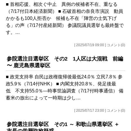
■ 首相応援、相次ぐ中止 異例の候補者不在、重なる
（7/17付日本経済新聞） ■ 石破首相の奈良市演説 動員
かかるも100人拒否か 候補も不在「陣営の士気下げ
る」の声（7/17付産経新聞） 参議院議員選挙も最終盤で
す。…
[ 2025/07/19 09:00 ] コメント(0)
参院選注目選挙区 その2 1人区は大混戦 前編
〜 鹿児島県選挙区
■ 政党支持率 自民は政権復帰後最低24.0％ 立民7.8％ 参
政5.9％（7/14付NHK） ■ 内閣支持20.8％、発足後最
低 不支持55.0％―時事世論調査（7/17付時事通信） 備
蓄米の放出によって一時期は少し…
[ 2025/07/17 23:00 ] コメント(0)
参院選注目選挙区 その1 ～ 和歌山県選挙区 ＋