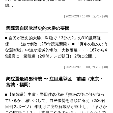
総…
[ 2026/02/17 16:00 ] コメント(0)
衆院選自民党歴史的大勝の要因
■ 自民が歴史的大勝、単独で「3分の2」の310議席確
保・・・道は惨敗（2/8付読売新聞） ■ 「真冬の嵐のよう
な選挙戦」中道が壊滅的惨敗 大物落選・・・167から4
9議席に 衆院選（2/9付テレビ朝日） 2/8に投開…
[ 2026/02/13 19:00 ] コメント(0)
衆院選最終盤情勢 〜 注目選挙区 前編（東京・
宮城・福岡）
■【衆院選】中道・野田佳彦代表「熱狂の後に何が待っ
ているか、思い出して」自民優勢を念頭に訴え（2/20付
日刊スポーツ） 年明けに突然解散話が浮上し、「まさか
この時期に！？」「本当にやるのか？」「いくらなんで