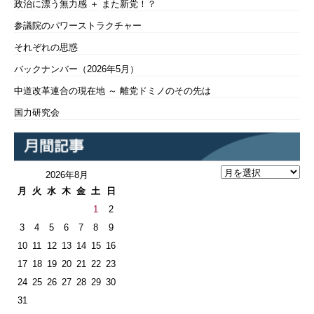
政治に漂う無力感 ＋ また新党！？
参議院のパワーストラクチャー
それぞれの思惑
バックナンバー（2026年5月）
中道改革連合の現在地 ～ 離党ドミノのその先は
国力研究会
2026年8月
月
火
水
木
金
土
日
1
2
3
4
5
6
7
8
9
10
11
12
13
14
15
16
17
18
19
20
21
22
23
24
25
26
27
28
29
30
31