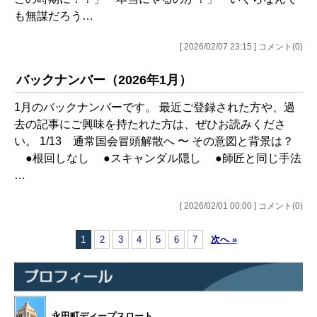
も無謀だろう…
[ 2026/02/07 23:15 ] コメント(0)
バックナンバー（2026年1月）
1月のバックナンバーです。 最近ご登録された方や、過
去の記事にご興味を持たれた方は、ぜひお読みくださ
い。 1/13 通常国会冒頭解散へ 〜 その意図と背景は？
●根回しなし ●スキャンダル隠し ●師匠と同じ手法
…
[ 2026/02/01 00:00 ] コメント(0)
1
2
3
4
5
6
7
次へ »
永田町ディープスロート