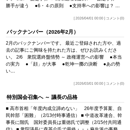
勝手が違う ●6・４の原則 ●支持率への影響は？ …
[ 2026/04/01 00:00 ] コメント(0)
バックナンバー（2026年2月）
2月のバックナンバーです。 最近ご登録された方や、過
去の記事にご興味を持たれた方は、ぜひお読みくださ
い。 2/6 衆院選終盤情勢 ～ 政権運営への影響 ●本当
の実力 ●「顔」が大事 ●乾坤一擲の決断 ●あの勢
い…
[ 2026/03/01 00:00 ] コメント(0)
特別国会召集へ ～ 議長の品格
■ 高市首相「年度内成立諦めない」 26年度予算案、自
民幹部「困難」（2/13付時事通信） ■ 中道改革連合、幹
事長に階氏 国対委員長は重徳氏で調整（2/15付共同通
信） ■ 衆院議長に森英介氏で最終・・・麻生派の事務