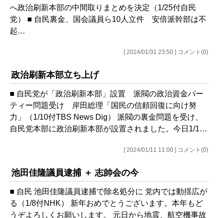
へ政治刷新本部の中間取りまとめを決定（1/25付自民
党） ■ 自民裏金、国会議員ら10人立件 安倍派幹部は不
起…
[ 2024/01/31 23:50 ] コメント(0)
政治刷新本部立ち上げ
■ 自民党が「政治刷新本部」設置 派閥の政治資金パー
ティー問題受け 岸田総理「国民の信頼回復に向け努
力」（1/10付TBS News Dig） 派閥の裏金問題を受け、
自民党本部に政治刷新本部が設置されました。今日1/1…
[ 2024/01/11 11:00 ] コメント(0)
池田佳隆議員逮捕 ＋ 志帥会の今
■ 自民 池田佳隆議員逮捕で除名処分に 党内では動揺広が
る（1/8付NHK） 新年おめでとうございます。本年もど
うぞよろしくお願いします。 元日から地震、航空機事故