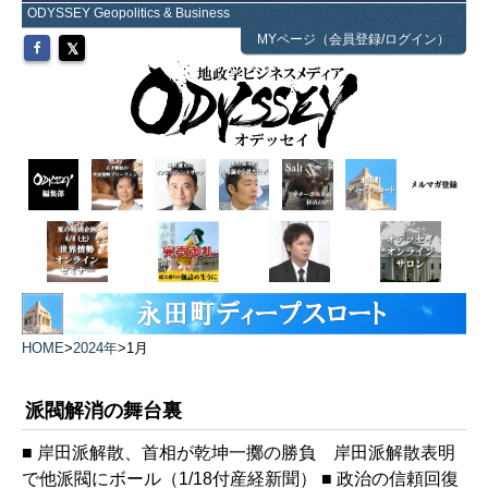
ODYSSEY Geopolitics & Business
MYページ（会員登録/ログイン）
HOME
>
2024年
>
1月
派閥解消の舞台裏
■ 岸田派解散、首相が乾坤一擲の勝負 岸田派解散表明
で他派閥にボール（1/18付産経新聞） ■ 政治の信頼回復