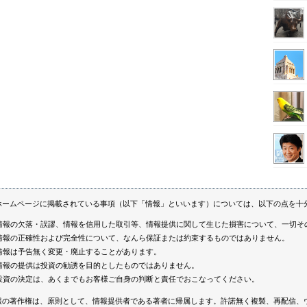
ホームページに掲載されている事項（以下「情報」といいます）については、以下の点を十
情報の欠落・誤謬、情報を信用した取引等、情報提供に関して生じた損害について、一切そ
情報の正確性および完全性について、なんら保証または約束するものではありません。
情報は予告無く変更・廃止することがあります。
情報の提供は投資の勧誘を目的としたものではありません。
投資の決定は、あくまでもお客様ご自身の判断と責任でおこなってください。
報の著作権は、原則として、情報提供者である著者に帰属します。許諾無く複製、再配信、