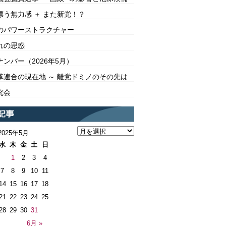
漂う無力感 ＋ また新党！？
のパワーストラクチャー
れの思惑
ンバー（2026年5月）
革連合の現在地 ～ 離党ドミノのその先は
究会
2025年5月
水
木
金
土
日
1
2
3
4
7
8
9
10
11
14
15
16
17
18
21
22
23
24
25
28
29
30
31
6月 »