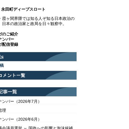
永田町ディープスロート
・霞ヶ関界隈では知る人ぞ知る日本政治の
。日本の政治家と政局を日々観察中。
ガのご紹介
ナンバー
ガ配信登録
稿
ンバー（2026年7月）
総理
ンバー（2026年6月）
議会議員選挙 ～ 国政への影響と泡沫候補