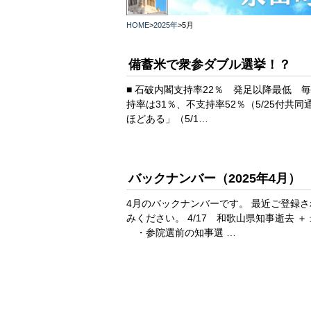
HOME
>
2025年
>
5月
備蓄米で衆参ダブル選挙！？
■ 石破内閣支持率22％ 発足以降最低 毎
持率は31％、不支持率52％（5/25付共
ほどある」（5/1…
バックナンバー（2025年4月）
4月のバックナンバーです。 最近ご登録
みください。 4/17 和歌山県知事逝去 
・参院選前の知事選 …