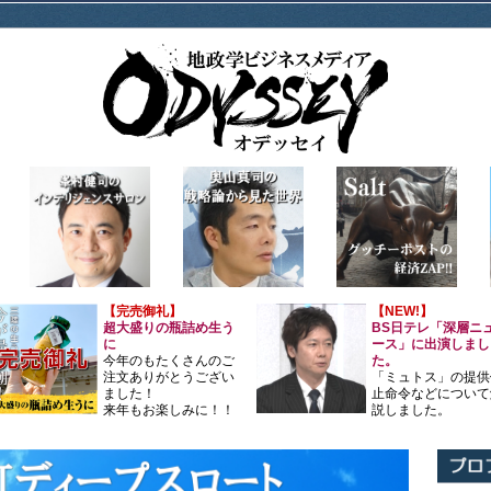
【完売御礼】
【NEW!】
超大盛りの瓶詰め生う
BS日テレ「深層ニ
に
ース」に出演しまし
今年のもたくさんのご
た。
注文ありがとうござい
「ミュトス」の提供
ました！
止命令などについて
来年もお楽しみに！！
説しました。