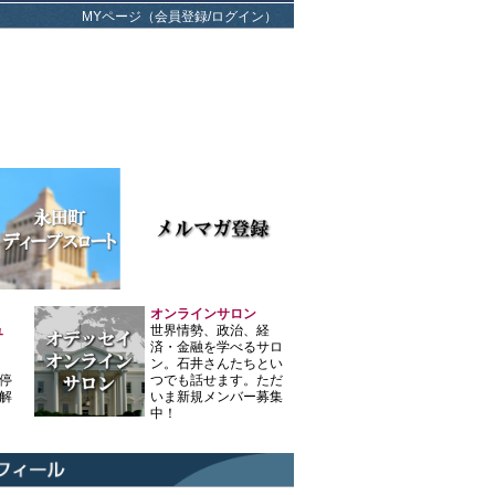
MYページ（会員登録/ログイン）
オンラインサロン
ュ
世界情勢、政治、経
済・金融を学べるサロ
ン。石井さんたちとい
停
つでも話せます。ただ
解
いま新規メンバー募集
中！