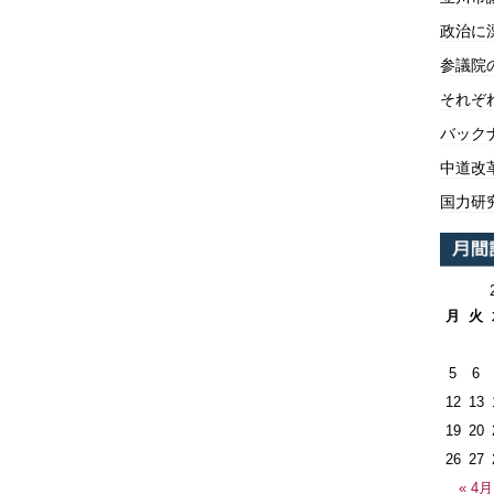
政治に
参議院
それぞ
バックナ
中道改
国力研
月
火
5
6
12
13
19
20
26
27
« 4月