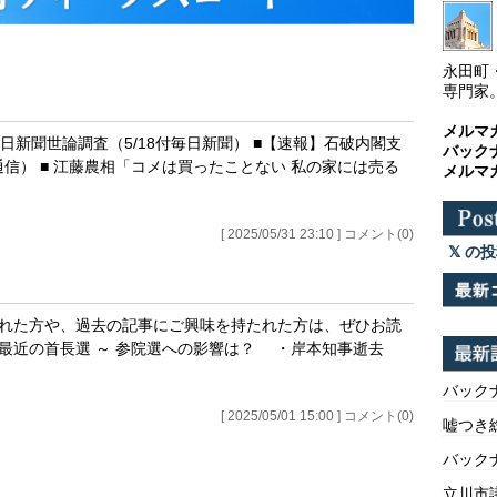
永田町
専門家
メルマ
日新聞世論調査（5/18付毎日新聞） ■【速報】石破内閣支
バック
同通信） ■ 江藤農相「コメは買ったことない 私の家には売る
メルマ
[ 2025/05/31 23:10 ] コメント(0)
の投
された方や、過去の記事にご興味を持たれた方は、ぜひお読
＋ 最近の首長選 ～ 参院選への影響は？ ・岸本知事逝去
バックナ
[ 2025/05/01 15:00 ] コメント(0)
嘘つき
バックナ
立川市