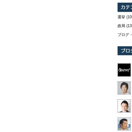
選挙
(10
政局
(13
ブログ