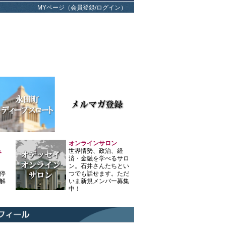
MYページ（会員登録/ログイン）
オンラインサロン
ュ
世界情勢、政治、経
済・金融を学べるサロ
ン。石井さんたちとい
停
つでも話せます。ただ
解
いま新規メンバー募集
中！