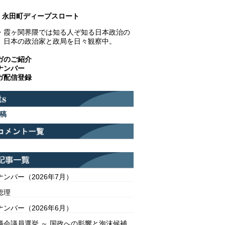
永田町ディープスロート
・霞ヶ関界隈では知る人ぞ知る日本政治の
。日本の政治家と政局を日々観察中。
ガのご紹介
ナンバー
ガ配信登録
稿
ンバー（2026年7月）
総理
ンバー（2026年6月）
議会議員選挙 ～ 国政への影響と泡沫候補