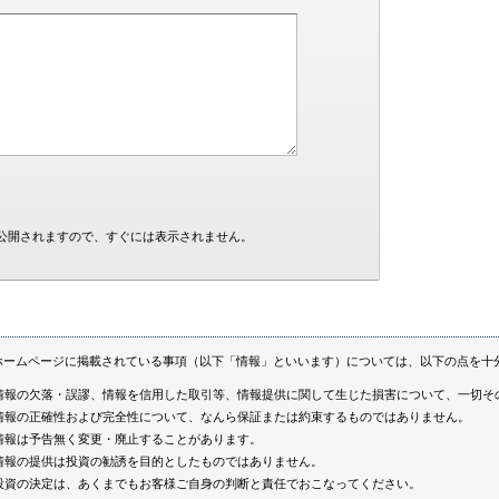
公開されますので、すぐには表示されません。
ホームページに掲載されている事項（以下「情報」といいます）については、以下の点を十
情報の欠落・誤謬、情報を信用した取引等、情報提供に関して生じた損害について、一切そ
情報の正確性および完全性について、なんら保証または約束するものではありません。
情報は予告無く変更・廃止することがあります。
情報の提供は投資の勧誘を目的としたものではありません。
投資の決定は、あくまでもお客様ご自身の判断と責任でおこなってください。