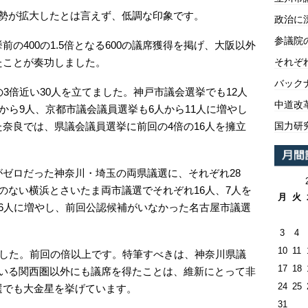
党勢が拡大したとは言えず、低調な印象です。
政治に
参議院
の400の1.5倍となる600の議席獲得を掲げ、大阪以外
たことが奏功しました。
それぞ
バックナ
3倍近い30人を立てました。神戸市議会選挙でも12人
中道改
から9人、京都市議会議員選挙も6人から11人に増やし
奈良では、県議会議員選挙に前回の4倍の16人を擁立
国力研
ゼロだった神奈川・埼玉の両県議選に、それぞれ28
のない横浜とさいたま両市議選でそれぞれ16人、7人を
月
火
6人に増やし、前回公認候補がいなかった名古屋市議選
3
4
10
11
ました。前回の倍以上です。特筆すべきは、神奈川県議
17
18
ている関西圏以外にも議席を得たことは、維新にとって非
24
25
選でも大金星を挙げています。
31