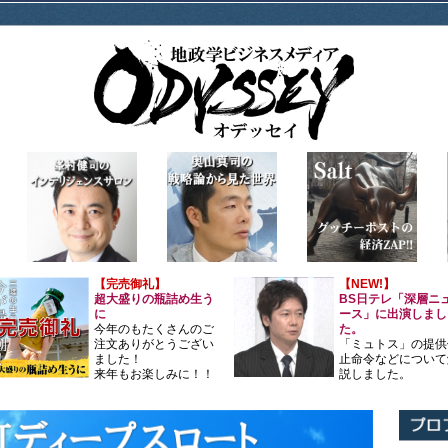
【完売御礼】
【NEW!】
超大盛りの瓶詰め生う
BS日テレ「深層ニ
に
ース」に出演しまし
今年のもたくさんのご
た。
注文ありがとうござい
「ミュトス」の提供
ました！
止命令などについて
来年もお楽しみに！！
説しました。