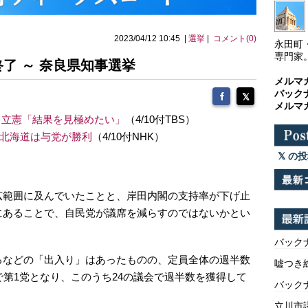
2023/04/12 10:45 |
選挙
|
コメント(0)
永田町
専門家
了 ～ 奈良県知事選挙
メルマ
バック
メルマ
、立憲「結果を見極めたい」
（4/10付TBS）
 北海道は与党が勝利
（4/10付NHK）
の投
。
広範囲に及んでいたことと、岸田内閣の支持率が下げ止
にあることで、自民党が議席を減らすのではないかとい
バックナ
るなどの「出入り」はあったものの、定員全体の過半数
嘘つき
で第1党となり、このうち24の議会で過半数を獲得して
バックナ
立川市