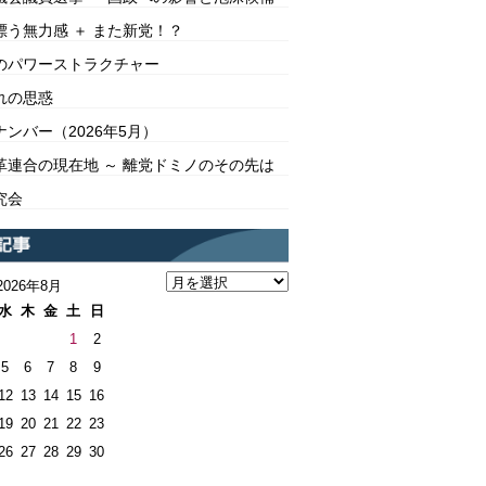
漂う無力感 ＋ また新党！？
のパワーストラクチャー
れの思惑
ンバー（2026年5月）
革連合の現在地 ～ 離党ドミノのその先は
究会
2026年8月
水
木
金
土
日
1
2
5
6
7
8
9
12
13
14
15
16
19
20
21
22
23
26
27
28
29
30