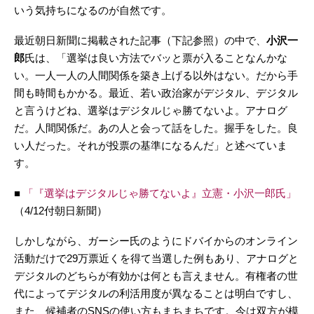
いう気持ちになるのが自然です。
最近朝日新聞に掲載された記事（下記参照）の中で、
小沢一
郎
氏は、「選挙は良い方法でバッと票が入ることなんかな
い。一人一人の人間関係を築き上げる以外はない。だから手
間も時間もかかる。最近、若い政治家がデジタル、デジタル
と言うけどね、選挙はデジタルじゃ勝てないよ。アナログ
だ。人間関係だ。あの人と会って話をした。握手をした。良
い人だった。それが投票の基準になるんだ」と述べていま
す。
■
「『選挙はデジタルじゃ勝てないよ』立憲・小沢一郎氏」
（4/12付朝日新聞）
しかしながら、ガーシー氏のようにドバイからのオンライン
活動だけで29万票近くを得て当選した例もあり、アナログと
デジタルのどちらが有効かは何とも言えません。有権者の世
代によってデジタルの利活用度が異なることは明白ですし、
また、候補者のSNSの使い方もまちまちです。今は双方が模