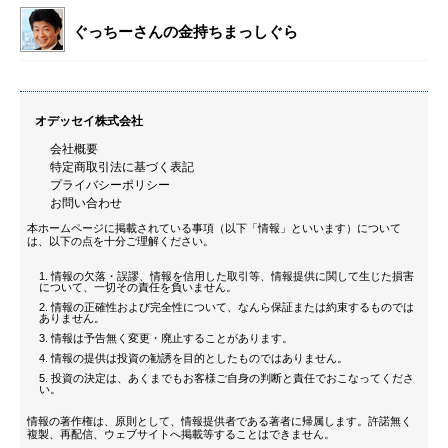
ぐっちーさんの金持ちまっしぐら
オデッセイ株式会社
会社概要
特定商取引法に基づく表記
プライバシーポリシー
お問い合わせ
本ホームページに掲載されている事項（以下「情報」といいます）について
は、以下の点を十分ご理解ください。
情報の欠落・誤謬、情報を信用した取引等、情報提供に関して生じた損害
について、一切その責任を負いません。
情報の正確性および完全性について、なんら保証または約束するものでは
ありません。
情報は予告無く変更・廃止することがあります。
情報の提供は投資の勧誘を目的としたものではありません。
投資の決定は、あくまでもお客様ご自身の判断と責任でおこなってくださ
い。
情報の著作権は、原則として、情報提供者である著者に帰属します。許諾無く
複製、再配信、ウェブサイトへ掲載等することはできません。