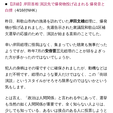
■
【詳細】岸田首相 演説先で爆発物投げ込まれる 爆発音と
白煙
（4/16付NHK）
昨日、和歌山市内の漁港を訪れていた
岸田文雄
総理に、爆発
物が投げ込まれました。先週告示された衆議院和歌山1区補
欠選挙の応援のためで、演説が始まる直前のことでした。
幸い岸田総理に怪我はなく、集まっていた聴衆も無事だった
ようですが、昨年7月の
安倍晋三
元総理のことが頭をよぎっ
た方が多かったのではないでしょうか。
犯人の身柄はその場ですぐに確保されましたが、動機などは
まだ不明です。総理のような要人だけではなく、この「街頭
演説」というスタイルがそろそろ限界なのではないかという
気もします。
とは言え、「政治は人間関係」と言われる中にあって、選挙
も当然の如く人間関係が重要です。全く知らない人よりは、
少しでも知っている、あるいは接点のある人に投票しようと