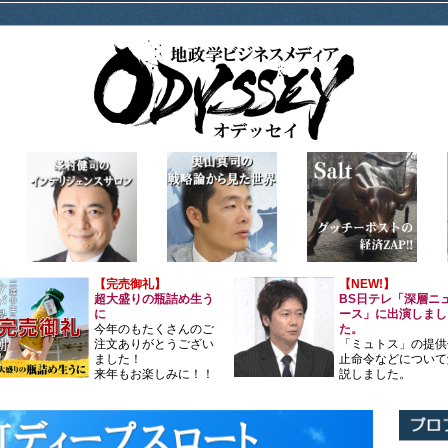
【完売御礼】
【NEW!】
超大盛りの瓶詰め生う
BS日テレ「深層ニ
に
ース」に出演しまし
今年のもたくさんのご
た。
注文ありがとうござい
「ミュトス」の提供
ました！
止命令などについて
来年もお楽しみに！！
説しました。