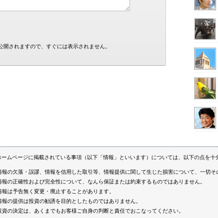
公開されますので、すぐには表示されません。
ホームページに掲載されている事項（以下「情報」といいます）については、以下の点を十
情報の欠落・誤謬、情報を信用した取引等、情報提供に関して生じた損害について、一切そ
情報の正確性および完全性について、なんら保証または約束するものではありません。
情報は予告無く変更・廃止することがあります。
情報の提供は投資の勧誘を目的としたものではありません。
投資の決定は、あくまでもお客様ご自身の判断と責任でおこなってください。