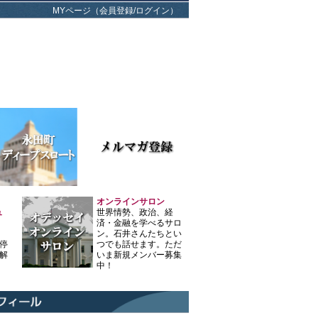
MYページ（会員登録/ログイン）
オンラインサロン
ュ
世界情勢、政治、経
済・金融を学べるサロ
ン。石井さんたちとい
停
つでも話せます。ただ
解
いま新規メンバー募集
中！