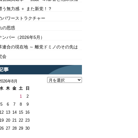
漂う無力感 ＋ また新党！？
のパワーストラクチャー
れの思惑
ンバー（2026年5月）
革連合の現在地 ～ 離党ドミノのその先は
究会
2026年8月
水
木
金
土
日
1
2
5
6
7
8
9
12
13
14
15
16
19
20
21
22
23
26
27
28
29
30