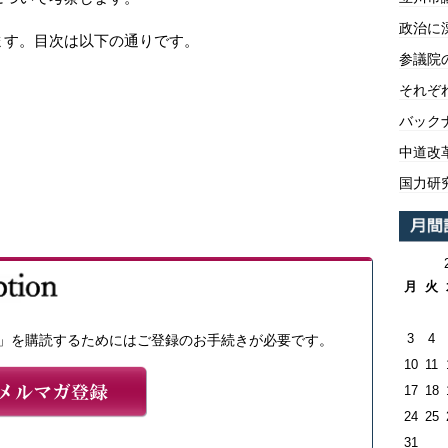
政治に
ます。目次は以下の通りです。
参議院
それぞ
バックナ
中道改
国力研
月
火
3
4
」を購読するためにはご登録のお手続きが必要です。
10
11
17
18
24
25
31