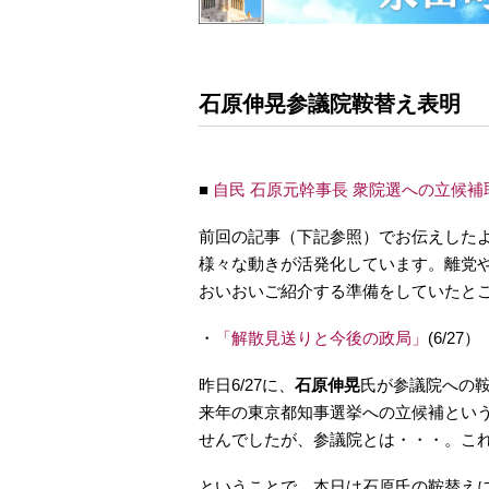
石原伸晃参議院鞍替え表明
■
自民 石原元幹事長 衆院選への立候補
前回の記事（下記参照）でお伝えした
様々な動きが活発化しています。離党
おいおいご紹介する準備をしていたと
・
「解散見送りと今後の政局」
(6/27）
昨日6/27に、
石原伸晃
氏が参議院への
来年の東京都知事選挙への立候補とい
せんでしたが、参議院とは・・・。こ
ということで、本日は石原氏の鞍替え