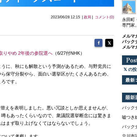
2023/06/28 12:15 |
政局
|
コメント(0)
永田町
専門家
メルマ
バック
メルマ
取りやめ 2年後の参院選へ
（6/27付NHK）
ように、秋にも解散という予測があるため、与野党共に
の投
やら保守分裂やら、面白い選挙区がたくさんあるため、
ころです。
鞍替えを表明しました。悪い冗談としか思えませんが、
バックナ
う噂もあったくらいなので、衆議院選挙断念には驚きま
嘘つき
れはまず取り上げなくてはならないでしょう。
バックナ
について考察します。
立川市