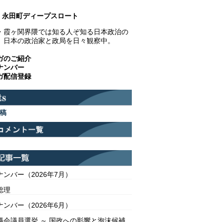
永田町ディープスロート
・霞ヶ関界隈では知る人ぞ知る日本政治の
。日本の政治家と政局を日々観察中。
ガのご紹介
ナンバー
ガ配信登録
稿
ンバー（2026年7月）
総理
ンバー（2026年6月）
議会議員選挙 ～ 国政への影響と泡沫候補