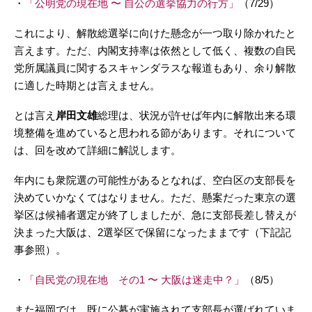
・
「公明党の現在地 〜 自公の選挙協力の行方」
（7/29）
これにより、解散総選挙に向けた懸念が一つ取り除かれたと
言えます。ただ、内閣支持率は依然として低く、複数の自民
党所属議員に関するスキャンダラスな報道もあり、余り解散
に適した時期とは言えません。
とは言え
岸田文雄
総理は、状況が許せば年内に解散出来る環
境整備を進めていると思われる節があります。それについて
は、回を改めて詳細に解説します。
年内にも衆院選の可能性があるとなれば、空白区の支部長を
決めていかなくてはなりません。ただ、懸案だった東京の選
挙区は候補者選定が終了しましたが、急に支部長差し替えが
決まった大阪は、2選挙区で保留になったままです（下記記
事参照）。
・
「自民党の現在地 その1 〜 大阪は迷走中？」
（8/5）
また福岡では、既に公募が実施されて支部長が選ばれていま