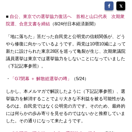
■
自公、東京での選挙協力復活へ 首相と山口代表 次期衆
院選、合意文書を締結
（8/24付日本経済新聞）
「地に落ちた」筈だった自民党と公明党の信頼関係が、どう
やら修復に向かっているようです。両党は10増10減によって
新たに設けられた東京28区を巡って亀裂が生じ、次期衆議院
議員選挙は東京では選挙協力をしないことになっていました
（下記記事参照）。
・
「G7閉幕 ＋ 解散総選挙の噂」
（5/24）
しかし、本メルマガで解説したように（下記記事参照）、選
挙協力を解消することでより大きな不利益を被る可能性があ
るのは、自民党ではなく公明党の方です。そのため、最終的
には何らかの歩み寄りを見せるのではないかと推察していま
した。その通りになって来たようです。