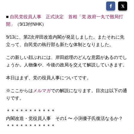
■
自民党役員人事 正式決定 首相「党 政府一丸で難局打
開」
（9/13付NHK）
9/13に、第2次岸田改造内閣が発足しました。またそれに先
立って、自民党の執行部も新たな体制となりました。
この新しい顔ぶれには、岸田総理のどんな意図があるのでし
ょうか。人物像や、今後の政局を交えて解説していきます。
本日はまず、党の役員人事についてです。
※ここからは
メルマガ
での解説になります。目次は以下の通
りです。
＊＊＊＊＊＊＊＊＊＊＊
内閣改造・党役員人事 その1 〜 小渕優子氏復活なるか？
＊＊＊＊＊＊＊＊＊＊＊