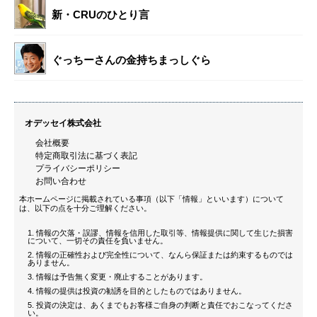
新・CRUのひとり言
ぐっちーさんの金持ちまっしぐら
オデッセイ株式会社
会社概要
特定商取引法に基づく表記
プライバシーポリシー
お問い合わせ
本ホームページに掲載されている事項（以下「情報」といいます）について
は、以下の点を十分ご理解ください。
情報の欠落・誤謬、情報を信用した取引等、情報提供に関して生じた損害
について、一切その責任を負いません。
情報の正確性および完全性について、なんら保証または約束するものでは
ありません。
情報は予告無く変更・廃止することがあります。
情報の提供は投資の勧誘を目的としたものではありません。
投資の決定は、あくまでもお客様ご自身の判断と責任でおこなってくださ
い。