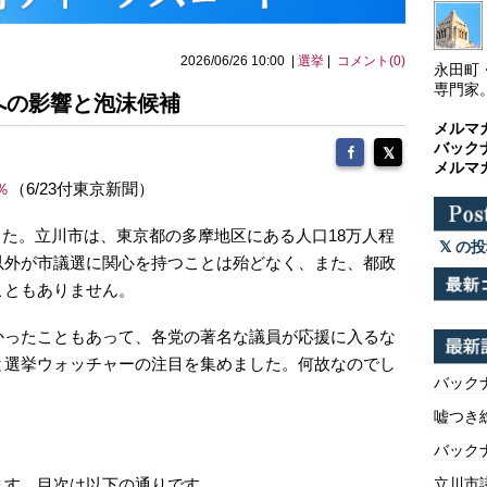
2026/06/26 10:00 |
選挙
|
コメント(0)
永田町
専門家
への影響と泡沫候補
メルマ
バック
メルマ
％
（6/23付東京新聞）
した。立川市は、東京都の多摩地区にある人口18万人程
の投
以外が市議選に関心を持つことは殆どなく、また、都政
こともありません。
かったこともあって、各党の著名な議員が応援に入るな
と選挙ウォッチャーの注目を集めました。何故なのでし
バックナ
嘘つき
バックナ
ます。目次は以下の通りです。
立川市