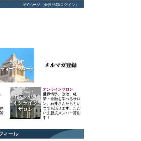
MYページ（会員登録/ログイン）
オンラインサロン
ュ
世界情勢、政治、経
済・金融を学べるサロ
ン。石井さんたちとい
停
つでも話せます。ただ
解
いま新規メンバー募集
中！