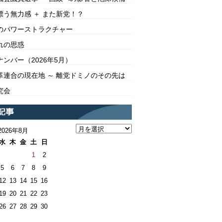
漂う無力感 ＋ また新党！？
のパワーストラクチャー
れの思惑
ンバー（2026年5月）
革連合の現在地 ～ 離党ドミノのその先は
究会
2026年8月
水
木
金
土
日
1
2
5
6
7
8
9
12
13
14
15
16
19
20
21
22
23
26
27
28
29
30