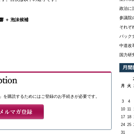
政治に
参議院
響 ＋ 泡沫候補
それぞ
バックナ
中道改
国力研
月
火
」を購読するためにはご登録のお手続きが必要です。
3
4
10
11
17
18
24
25
31