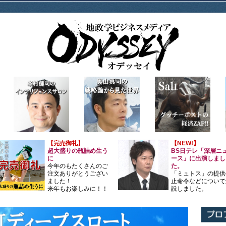
【完売御礼】
【NEW!】
超大盛りの瓶詰め生う
BS日テレ「深層ニ
に
ース」に出演しまし
今年のもたくさんのご
た。
注文ありがとうござい
「ミュトス」の提供
ました！
止命令などについて
来年もお楽しみに！！
説しました。