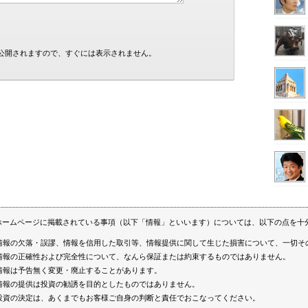
公開されますので、すぐには表示されません。
ホームページに掲載されている事項（以下「情報」といいます）については、以下の点を十
情報の欠落・誤謬、情報を信用した取引等、情報提供に関して生じた損害について、一切そ
情報の正確性および完全性について、なんら保証または約束するものではありません。
情報は予告無く変更・廃止することがあります。
情報の提供は投資の勧誘を目的としたものではありません。
投資の決定は、あくまでもお客様ご自身の判断と責任でおこなってください。