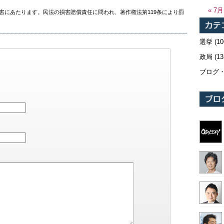
« 7月
害にあたります。民法の損害賠償責任に問われ、著作権法第119条により罰
選挙
(10
政局
(13
ブログ