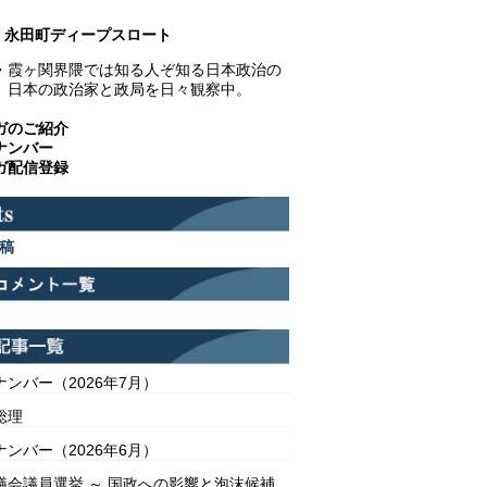
永田町ディープスロート
・霞ヶ関界隈では知る人ぞ知る日本政治の
。日本の政治家と政局を日々観察中。
ガのご紹介
ナンバー
ガ配信登録
稿
ンバー（2026年7月）
総理
ンバー（2026年6月）
議会議員選挙 ～ 国政への影響と泡沫候補