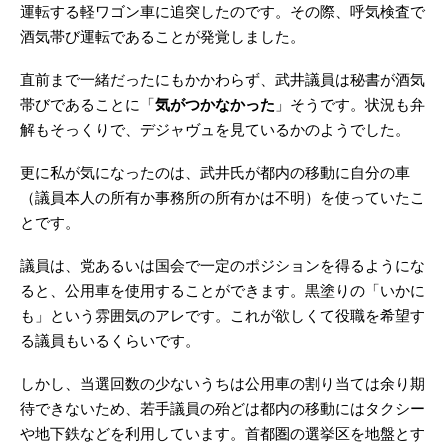
運転する軽ワゴン車に追突したのです。その際、呼気検査で
酒気帯び運転であることが発覚しました。
直前まで一緒だったにもかかわらず、武井議員は秘書が酒気
帯びであることに「
気がつかなかった
」そうです。状況も弁
解もそっくりで、デジャヴュを見ているかのようでした。
更に私が気になったのは、武井氏が都内の移動に自分の車
（議員本人の所有か事務所の所有かは不明）を使っていたこ
とです。
議員は、党あるいは国会で一定のポジションを得るようにな
ると、公用車を使用することができます。黒塗りの「いかに
も」という雰囲気のアレです。これが欲しくて役職を希望す
る議員もいるくらいです。
しかし、当選回数の少ないうちは公用車の割り当ては余り期
待できないため、若手議員の殆どは都内の移動にはタクシー
や地下鉄などを利用しています。首都圏の選挙区を地盤とす