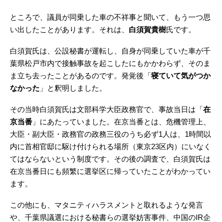
ところで、議員が同乗した車の不祥事と聞いて、もう一つ思
い出したことがあります。それは、
白須賀貴樹
氏です。
白須賀氏は、公設秘書が運転し、自身が同乗していた車が千
葉県松戸市内で接触事故を起こしたにもかかわらず、そのま
ま立ち去ったことがあるのです。発覚後「
寝ていて気がつか
なかった
」と釈明しました。
その当時白須賀氏は文部科学大臣政務官で、事故当日は「
在
京当番
」にあたっていました。在京当番とは、危機管理上、
大臣・副大臣・政務官の政務三役のうち必ず1人は、1時間以
内に首相官邸に駆け付けられる場所（東京23区内）にいなく
てはならないという制度です。その後の調査で、白須賀氏は
在京当番日にも頻繁に選挙区に帰っていたことがわかってい
ます。
この他にも、マタニティハラスメントと取れるような発言
や、千葉県議選における秘書らの選挙妨害事件、中国のIR企