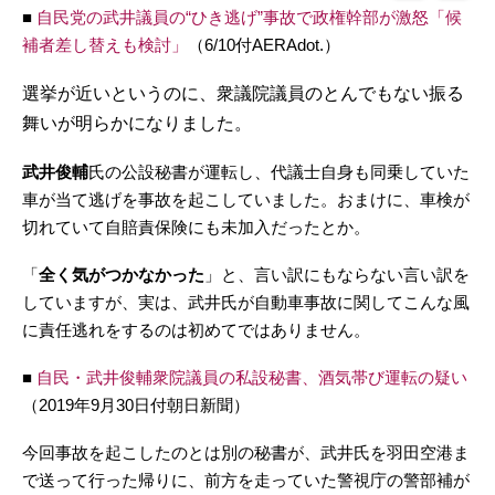
■
自民党の武井議員の“ひき逃げ”事故で政権幹部が激怒「候
補者差し替えも検討」
（6/10付AERAdot.）
選挙が近いというのに、衆議院議員のとんでもない振る
舞いが明らかになりました。
武井俊輔
氏の公設秘書が運転し、代議士自身も同乗していた
車が当て逃げを事故を起こしていました。おまけに、車検が
切れていて自賠責保険にも未加入だったとか。
「
全く気がつかなかった
」と、言い訳にもならない言い訳を
していますが、実は、武井氏が自動車事故に関してこんな風
に責任逃れをするのは初めてではありません。
■
自民・武井俊輔衆院議員の私設秘書、酒気帯び運転の疑い
（2019年9月30日付朝日新聞）
今回事故を起こしたのとは別の秘書が、武井氏を羽田空港ま
で送って行った帰りに、前方を走っていた警視庁の警部補が