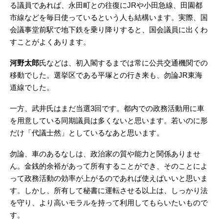
る議員であれば、永田町との往復にJRや小田急線、田園都
市線などを毎日使っているという人も結構います。実際、国
会議事堂前駅で地下鉄を乗り降りすると、国会議員に出くわ
すことがよくあります。
河野太郎
氏などは、初入閣するまでは常に公共交通機関での
移動でした。選挙区である平塚との行き来も、勿論JR東海
道線でした。
一方、武井氏はまだ当選3回です。都内での政務活動用に車
を用意している同期議員は多くないと思います。若いのに形
だけ「代議士然」としているなあと思います。
勿論、車のあるなしは、政治家の質や能力と関係ありませ
ん。金銭的余裕があって所有することができ、そのことによ
って政務活動の効率が上がるのであれば使えばいいと思いま
す。しかし、所有して秘書に運転させる以上は、しっかり法
を守り、より高いモラルを持って利用してもらいたいもので
す。