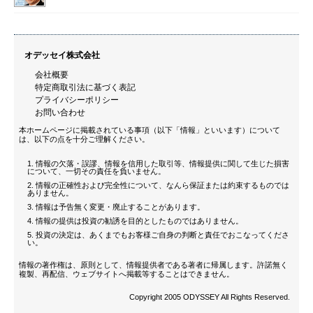
オデッセイ株式会社
会社概要
特定商取引法に基づく表記
プライバシーポリシー
お問い合わせ
本ホームページに掲載されている事項（以下「情報」といいます）について
は、以下の点を十分ご理解ください。
情報の欠落・誤謬、情報を信用した取引等、情報提供に関して生じた損害
について、一切その責任を負いません。
情報の正確性および完全性について、なんら保証または約束するものでは
ありません。
情報は予告無く変更・廃止することがあります。
情報の提供は投資の勧誘を目的としたものではありません。
投資の決定は、あくまでもお客様ご自身の判断と責任でおこなってくださ
い。
情報の著作権は、原則として、情報提供者である著者に帰属します。許諾無く
複製、再配信、ウェブサイトへ掲載等することはできません。
Copyright 2005 ODYSSEY All Rights Reserved.