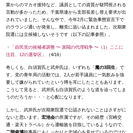
業からのマカオ接待など、議員としての資質が疑問視される
言動が多かったため、千葉県連から支部長差し替え要求が出
されていました。そんな中で、今年2月に緊急事態宣言下で
のラウンジ通いが発覚し、離党に追い込まれました。次期衆
院選には立候補しないそうです（以下の記事参照）。
・
「自民党の候補者調整 〜 派閥の代理戦争 〜（1）ここに
注目、12の選挙区」
（4/16）
奇しくも、白須賀氏と武井氏は、いずれも「
魔の3回生
」で
す。党の青年局の活動では、2人が若手議員に一気飲みを強
要して嫌がられていたという噂を耳にしたこともあります。
こうして見ると、武井氏も白須賀氏のような道を辿ってしま
うのだろうか・・・と心配になります。
しかし、武井氏が次期衆院選で公認されないことはさすがに
ないと思います。
宏池会
の所属ですが、その経歴（宮崎交
通・楽天トラベル）から運輸族を目指しているようなので、
二階俊博
幹事長にもしっかりと忠誠心を見せているのではな