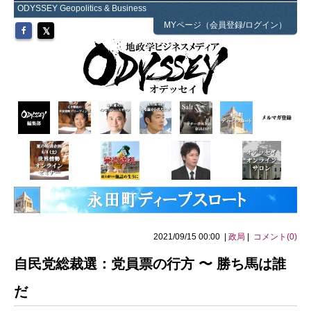
ODYSSEY Geopolitics & Business
MYページ（会員登録/ログイン）
2021/09/15 00:00 |
政局
|
コメント(0)
自民党総裁選：党員票の行方 〜 勝ち馬は誰
だ