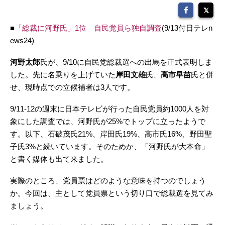
■
「総裁に河野氏」1位 自民党員ら独自調査
(9/13付日テレn
ews24)
河野太郎
氏が、9/10に自民党総裁選への出馬を正式表明しま
した。先に名乗りを上げていた
岸田文雄
氏、
高市早苗
氏と併
せ、現時点での立候補者は3人です。
9/11-12の週末に日本テレビが行った自民党員約1000人を対
象にした調査では、河野氏が25%でトップに立ったようで
す。以下、石破茂氏21%、岸田氏19%、高市氏16%、野田聖
子氏3%と続いています。そのためか、「河野氏が大本命」
と書く媒体も出て来ました。
実際のところ、党員票はどのような意味を持つのでしょう
か。今回は、主として党員票という切り口で総裁選を見てみ
ましょう。