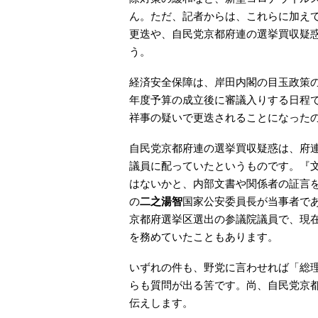
ん。ただ、記者からは、これらに加え
更迭や、自民党京都府連の選挙買収疑
う。
経済安全保障は、岸田内閣の目玉政策の
年度予算の成立後に審議入りする日程
祥事の疑いで更迭されることになった
自民党京都府連の選挙買収疑惑は、府
議員に配っていたというものです。『
はないかと、内部文書や関係者の証言
の
二之湯智
国家公安委員長が当事者で
京都府選挙区選出の参議院議員で、現
を務めていたこともあります。
いずれの件も、野党に言わせれば「総
らも質問が出る筈です。尚、自民党京
伝えします。