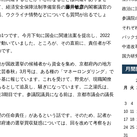
て、経済安全保障法制準備室長の
藤井敏彦
内閣審議官の
政治に
惑、ウクライナ情勢などについても質問が出るでしょ
参議院
それぞ
1つです。今月下旬に国会に関連法案を提出し、2022
バックナ
で動いていました。ところが、その直前に、責任者が不
中道改
のです。
国力研
連が国政選挙の候補者から資金を集め、京都府内の地方
文芸春秋』3月号は、ある種の「マネーロンダリング」で
を基に報じています。これを受けて、野党が、現職閣僚
あるとして追及し、騒ぎになっています。二之湯氏は、
月
火
在3期目です。参議院議員になる前は、京都市議会の議長
3
4
10
11
理の任命責任」があるという話です。そのため、記者か
17
18
都府連の選挙買収疑惑については、回を改めて考察をお
24
25
31