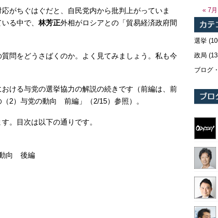
対応がちぐはぐだと、自民党内から批判上がっていま
« 7月
ている中で、
林芳正
外相がロシアとの「貿易経済政府間
選挙
(10
政局
(13
の質問をどうさばくのか。よく見てみましょう。私も今
ブログ
における与党の選挙協力の解説の続きです（前編は、前
（2）与党の動向 前編」（2/15）参照）。
ます。目次は以下の通りです。
動向 後編