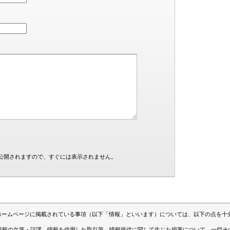
公開されますので、すぐには表示されません。
ホームページに掲載されている事項（以下「情報」といいます）については、以下の点を十
情報の欠落・誤謬、情報を信用した取引等、情報提供に関して生じた損害について、一切そ