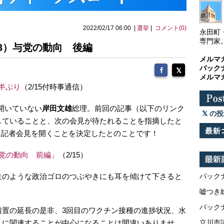
2022/02/17 06:00 |
選挙
|
コメント(0)
永田町
専門家
3）与党の動向 後編
メルマ
バック
メルマ
半ぶり
（2/15付時事通信）
開いていない
岸田文雄
総理。前回の記事（以下のリンク
の投
していることと、次の会見が待たれることを指摘したと
7に記者会見を開くことを決定したとのことです！
党の動向 前編」
（2/15）
生のような政治ゴロのつぶやきにも耳を傾けて下さると
バックナ
嘘つき
バックナ
措置の延長の是非、3回目のワクチン接種の進捗状況、水
スに関連することが中心になることは間違いありませ
立川市