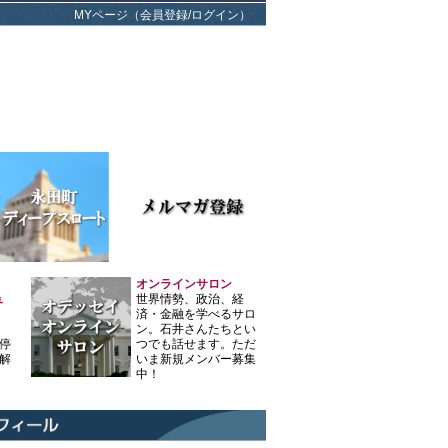
MYページ（会員登録/ログイン）
オンラインサロン
ュ
世界情勢、政治、経
済・金融を学べるサロ
ン。石井さんたちとい
停
つでも話せます。ただ
解
いま新規メンバー募集
中！