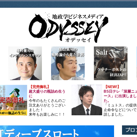
【完売御礼】
【NEW!】
超大盛りの瓶詰め生う
BS日テレ「深層ニ
に
ース」に出演しまし
今年のもたくさんのご
た。
注文ありがとうござい
「ミュトス」の提供
ました！
止命令などについて
来年もお楽しみに！！
説しました。