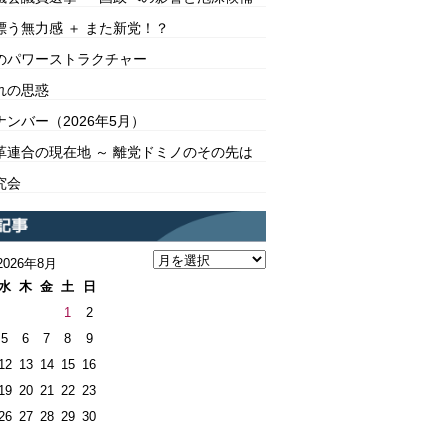
漂う無力感 ＋ また新党！？
のパワーストラクチャー
れの思惑
ンバー（2026年5月）
革連合の現在地 ～ 離党ドミノのその先は
究会
2026年8月
水
木
金
土
日
1
2
5
6
7
8
9
12
13
14
15
16
19
20
21
22
23
26
27
28
29
30