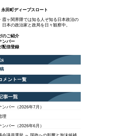
永田町ディープスロート
・霞ヶ関界隈では知る人ぞ知る日本政治の
。日本の政治家と政局を日々観察中。
ガのご紹介
ナンバー
ガ配信登録
稿
ンバー（2026年7月）
総理
ンバー（2026年6月）
議会議員選挙 ～ 国政への影響と泡沫候補