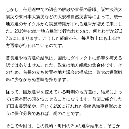
しかし、任期途中での議会の解散や首長の辞職、阪神淡路大
震災や東日本大震災などの大規模自然災害等によって、統一
地方選のサイクルから実施時期がずれる選挙が増えて来まし
た。2019年の統一地方選挙で行われたのは、何とわずか27.2
7％に止まります。こうした経緯から、毎月数十にも上る地
方選挙が行われているのです。
首長選や地方選の結果は、国政にダイレクトに影響を与える
訳ではありません。ただ、政党は地方組織の集合体です。そ
のため、首長の立ち位置や地方議会の構成は、政党の選挙戦
略に少なからぬ意味を持ちます。
従って、国政選挙を控えている時期の地方選は、結果によっ
ては党本部の頭を悩ませることになります。前回ご紹介した
町田市長選挙や、同じく2/20に行われた長崎県知事選挙のよ
うに保守分裂であれば、尚のことです。
そこで今回は、この長崎・町田の2つの選挙結果と、そこか