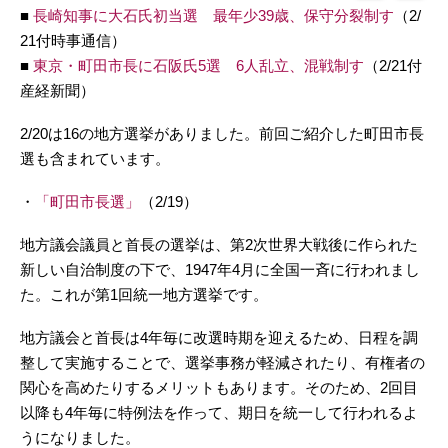
■
長崎知事に大石氏初当選 最年少39歳、保守分裂制す
（2/
21付時事通信）
■
東京・町田市長に石阪氏5選 6人乱立、混戦制す
（2/21付
産経新聞）
2/20は16の地方選挙がありました。前回ご紹介した町田市長
選も含まれています。
・
「町田市長選」
（2/19）
地方議会議員と首長の選挙は、第2次世界大戦後に作られた
新しい自治制度の下で、1947年4月に全国一斉に行われまし
た。これが第1回統一地方選挙です。
地方議会と首長は4年毎に改選時期を迎えるため、日程を調
整して実施することで、選挙事務が軽減されたり、有権者の
関心を高めたりするメリットもあります。そのため、2回目
以降も4年毎に特例法を作って、期日を統一して行われるよ
うになりました。