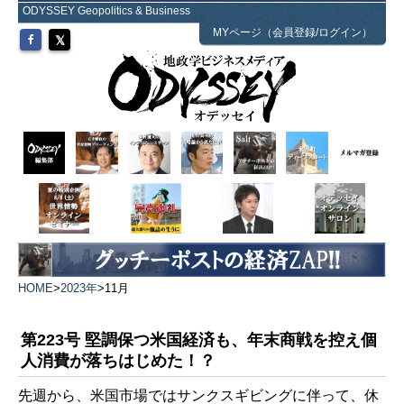
ODYSSEY Geopolitics & Business
MYページ（会員登録/ログイン）
HOME
>
2023年
>
11月
第223号 堅調保つ米国経済も、年末商戦を控え個
人消費が落ちはじめた！？
先週から、米国市場ではサンクスギビングに伴って、休