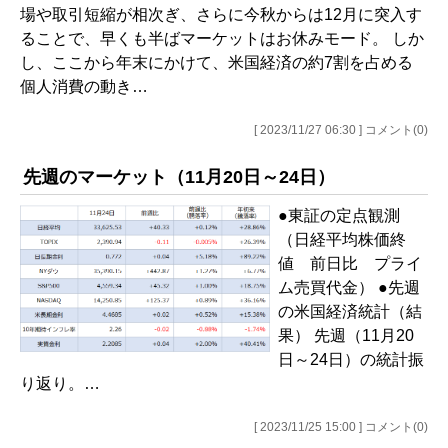
場や取引短縮が相次ぎ、さらに今秋からは12月に突入す
ることで、早くも半ばマーケットはお休みモード。 しか
し、ここから年末にかけて、米国経済の約7割を占める
個人消費の動き…
[ 2023/11/27 06:30 ] コメント(0)
先週のマーケット（11月20日～24日）
●東証の定点観測
（日経平均株価終
値 前日比 プライ
ム売買代金） ●先週
の米国経済統計（結
果） 先週（11月20
日～24日）の統計振
り返り。…
[ 2023/11/25 15:00 ] コメント(0)