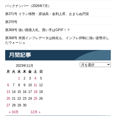
バックナンバー（2026年7月）
第371号 イラン情勢・原油高・金利上昇、止まらぬ円安
第370号
第369号 強い国債入札、買い手はGPIF！？
第368号 米国インフレデータは鈍化も、インフレ抑制に強い姿勢示し
たウォーシュ
2023年11月
月
火
水
木
金
土
日
1
2
3
4
5
6
7
8
9
10
11
12
13
14
15
16
17
18
19
20
21
22
23
24
25
26
27
28
29
30
« 10月
12月 »