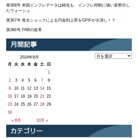
第368号 米国インフレデータは鈍化も、インフレ抑制に強い姿勢示し
たウォーシュ
第367号 骨太ショックによる円金利上昇をGPIFが火消し！？
第366号 FRBの改革
2024年9月
月
火
水
木
金
土
日
1
2
3
4
5
6
7
8
9
10
11
12
13
14
15
16
17
18
19
20
21
22
23
24
25
26
27
28
29
30
« 8月
10月 »