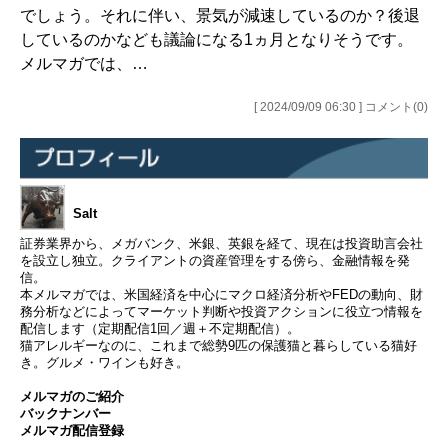
でしょう。それに伴い、景気が減速しているのか？後退
しているのかなども議論になる1ヵ月となりそうです。
メルマガでは、…
[ 2024/09/09 06:30 ] コメント(0)
Salt
証券業界から、メガバンク、米銀、英銀を経て、現在は投資助言会社
を設立し独立。クライアントの資産管理をする傍ら、金融情報を発
信。
本メルマガでは、米国経済を中心にマクロ経済分析やFEDの動向、財
務分析などによってマーケット判断や投資アクションに役立つ情報を
配信します（定期配信1回／週＋不定期配信）。
猫アレルギーなのに、これまで総勢9匹の保護猫と暮らしている猫好
き。グルメ・ワインも好き。
メルマガのご紹介
バックナンバー
メルマガ配信登録