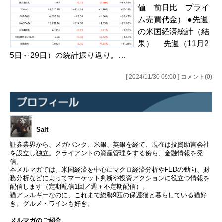
値 前日比 プライ
ム売買代金） ●先週
の米国経済統計（結
果） 先週（11月2
5日～29日）の統計振り返り。…
[ 2024/11/30 09:00 ] コメント(0)
Salt
証券業界から、メガバンク、米銀、英銀を経て、現在は投資助言会社
を設立し独立。クライアントの資産管理をする傍ら、金融情報を発
信。
本メルマガでは、米国経済を中心にマクロ経済分析やFEDの動向、財
務分析などによってマーケット判断や投資アクションに役立つ情報を
配信します（定期配信1回／週＋不定期配信）。
猫アレルギーなのに、これまで総勢9匹の保護猫と暮らしている猫好
き。グルメ・ワインも好き。
メルマガのご紹介