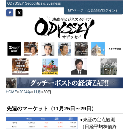
ODYSSEY Geopolitics & Business
MYページ（会員登録/ログイン）
HOME
>
2024年
>
11月
>
30日
先週のマーケット（11月25日～29日）
●東証の定点観測
（日経平均株価終