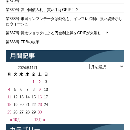
第370号
第369号 強い国債入札、買い手はGPIF！？
第368号 米国インフレデータは鈍化も、インフレ抑制に強い姿勢示し
たウォーシュ
第367号 骨太ショックによる円金利上昇をGPIFが火消し！？
第366号 FRBの改革
2024年11月
月
火
水
木
金
土
日
1
2
3
4
5
6
7
8
9
10
11
12
13
14
15
16
17
18
19
20
21
22
23
24
25
26
27
28
29
30
« 10月
12月 »