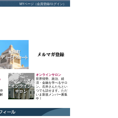
MYページ（会員登録/ログイン）
オンラインサロン
ュ
世界情勢、政治、経
済・金融を学べるサロ
ン。石井さんたちとい
停
つでも話せます。ただ
解
いま新規メンバー募集
中！