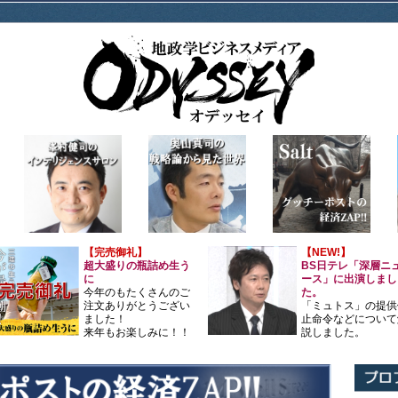
【完売御礼】
【NEW!】
超大盛りの瓶詰め生う
BS日テレ「深層ニ
に
ース」に出演しまし
今年のもたくさんのご
た。
注文ありがとうござい
「ミュトス」の提供
ました！
止命令などについて
来年もお楽しみに！！
説しました。