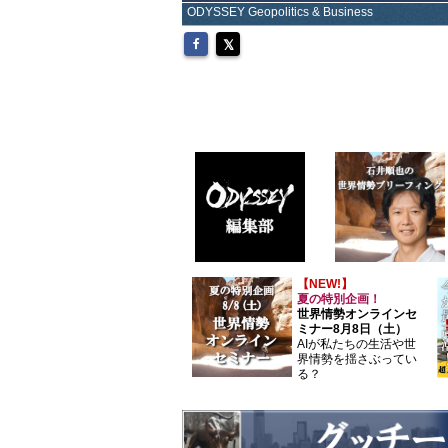
ODYSSEY Geopolitics & Business
【NEW!】
夏の特別企画！
世界情勢オンラインセ
ミナー8月8日（土）
AIが私たちの生活や世
界情勢を揺さぶってい
る？