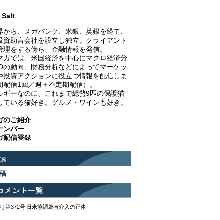
Salt
界から、メガバンク、米銀、英銀を経て、
投資助言会社を設立し独立。クライアント
管理をする傍ら、金融情報を発信。
マガでは、米国経済を中心にマクロ経済分
EDの動向、財務分析などによってマーケッ
や投資アクションに役立つ情報を配信しま
期配信1回／週＋不定期配信）。
ルギーなのに、これまで総勢9匹の保護猫
している猫好き。グルメ・ワインも好き。
ガのご紹介
ナンバー
ガ配信登録
稿
12:48 ] 第372号 日米協調為替介入の正体