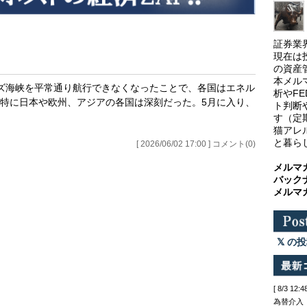
証券業
現在は
の資産
本メル
ズ海峡を平常通り航行できなくなったことで、各国はエネル
析やF
特に日本や欧州、アジアの各国は深刻だった。5月に入り、
ト判断
す（定
猫アレ
と暮ら
[ 2026/06/02 17:00 ] コメント(0)
メルマ
バック
メルマ
の投
[ 8/3 
為替介入