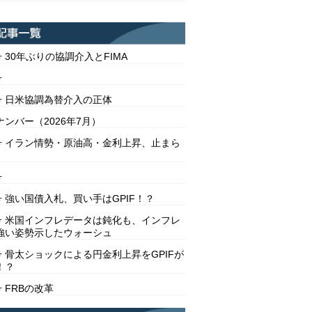
号 30年ぶりの協調介入とFIMA
号
2号 日米協調為替介入の正体
ンバー（2026年7月）
1号 イラン情勢・原油高・金利上昇、止まら
号
号 強い国債入札、買い手はGPIF！？
8号 米国インフレデータは鈍化も、インフレ
強い姿勢示したウォーシュ
号 骨太ショックによる円金利上昇をGPIFが
！？
号 FRBの改革