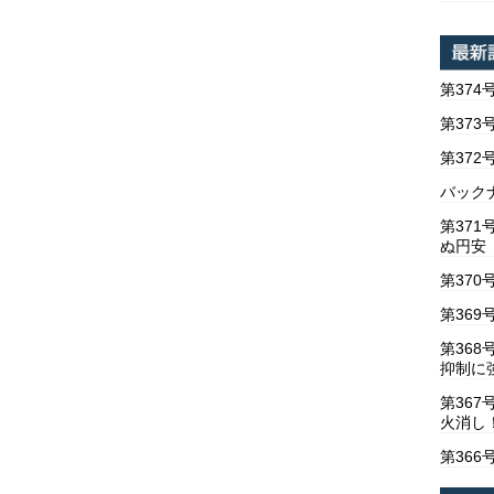
第374
第373
第37
バックナ
第37
ぬ円安
第370
第369
第36
抑制に
第367
火消し
第366