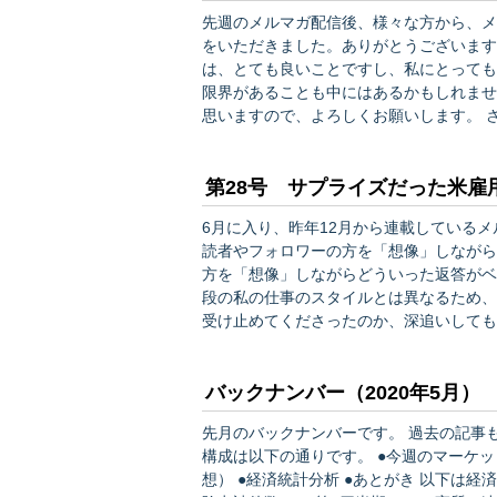
先週のメルマガ配信後、様々な方から、メ
をいただきました。ありがとうございます。 やはり双方向にコミュニケーションがとれると
は、とても良いことですし、私にとっても
限界があることも中にはあるかもしれませ
思いますので、よろしくお願いします。 さて、私たちの生活も徐々にコロナ前に戻りつつあるとこ
ろ、まだまだ自粛ムードの影響を受け、先行きが
きにワインの話を書いていますが、消費者
第28号 サプライズだった米雇
6月に入り、昨年12月から連載しているメルマガも7か月目
読者やフォロワーの方を「想像」しながら
方を「想像」しながらどういった返答がベスト
段の私の仕事のスタイルとは異なるため、
受け止めてくださったのか、深追いしても
す。 実際当初、私と編集部が考えていた以上に、多くの読者の方に継続的にご購読いただいており、
非常にありがたく感じるとともに、一定…
バックナンバー（2020年5月）
先月のバックナンバーです。 過去の記事も読んでみたい、と思われた方はぜひご覧ください。 記事の
構成は以下の通りです。 ●今週のマーケット ●先週の米国経済統計（結果） ●今週の米国経済統計（予
想） ●経済統計分析 ●あとがき 以下は経済統計分析の主なテーマです。 5/4 第23号 ・新規失業保