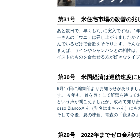
第31号 米住宅市場の改善の兆
あと数日で、早くも7月に突入ですね。1
ーさんの「ウニ」は召し上がりましたか？ コメント欄やツイッターでは反応が続々と届いていて、
んでいるだけで食欲をそそります。そんな私は
まえば、ワインやシャンパンとの相性は、
イストのものを合わせる方が好きなタイプ
いるわけです。 「ウニに合うワインは？」とお題を出すと、様々なラインナップが出てくるので、人
に尋ねたり議論をしたりしていると、とて
第30号 米国経済は巡航速度に
6月17日に編集部よりお知らせがありま
す。 今年も、首を長くして解禁を待っておりました！ 編集部からも「冷えた
という声が聞こえましたが、改めて知り合
osso Biancoさん（別名はまちゃん
そして今後、夏の味覚、青森の「嶽きみ」
か？どれも大好物である私としては、編集部には
メルマガで解説します。アウトラ…
第29号 2022年までゼロ金利