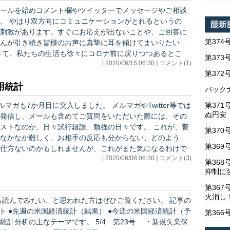
ールを始めコメント欄やツイッターでメッセージやご相談
いうの
刺激があります。すぐにお応えが出ないことや、ご回答に
第374
んが引き続き皆様のお声に真摯に耳を傾けてまいりたいと
第373
[ 2020/06/15 06:30 ] コメント(1)
見通せないところ、様々と思います。 今回、あとが
第37
の出足にばらつ…
用統計
バックナ
第37
に突入しました。 メルマガやTwitter等では
ぬ円安
発信し、メールも含めてご質問をいただいた際には、その
なのか、日々試行錯誤、勉強の日々です。 これが、普
第370
なかなか難しく、お相手の反応も分からない、どのように
第369
仕方ないのかもしれませんが、これがまた気になるわけで
[ 2020/06/08 06:30 ] コメント(3)
第36
抑制に
第367
火消し
第366