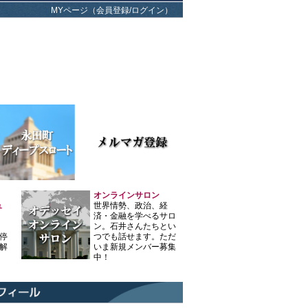
MYページ（会員登録/ログイン）
オンラインサロン
ュ
世界情勢、政治、経
済・金融を学べるサロ
ン。石井さんたちとい
停
つでも話せます。ただ
解
いま新規メンバー募集
中！