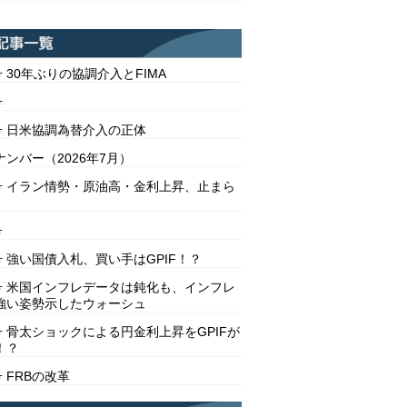
号 30年ぶりの協調介入とFIMA
号
2号 日米協調為替介入の正体
ンバー（2026年7月）
1号 イラン情勢・原油高・金利上昇、止まら
号
号 強い国債入札、買い手はGPIF！？
8号 米国インフレデータは鈍化も、インフレ
強い姿勢示したウォーシュ
号 骨太ショックによる円金利上昇をGPIFが
！？
号 FRBの改革