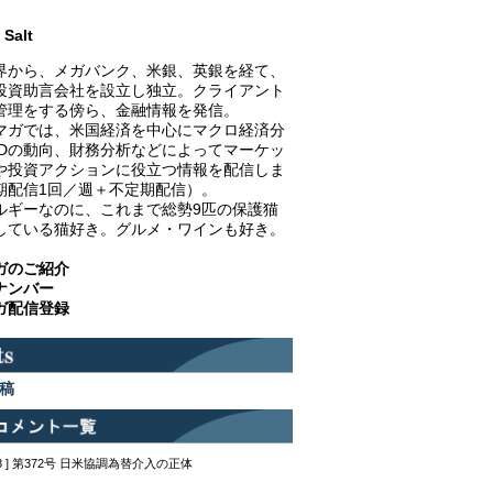
Salt
界から、メガバンク、米銀、英銀を経て、
投資助言会社を設立し独立。クライアント
管理をする傍ら、金融情報を発信。
マガでは、米国経済を中心にマクロ経済分
EDの動向、財務分析などによってマーケッ
や投資アクションに役立つ情報を配信しま
期配信1回／週＋不定期配信）。
ルギーなのに、これまで総勢9匹の保護猫
している猫好き。グルメ・ワインも好き。
ガのご紹介
ナンバー
ガ配信登録
稿
12:48 ] 第372号 日米協調為替介入の正体