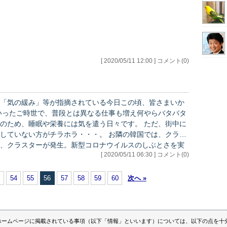
[ 2020/05/11 12:00 ] コメント(0)
「気の緩み」等が指摘されている今日この頃、皆さまいか
、睡眠や栄養には気を遣う日々です。 ただ、街中に
がチラホラ・・・。 お隣の韓国では、クラブ
、クラスターが発生。新型コロナウイルスのしぶとさを実
[ 2020/05/11 06:30 ] コメント(0)
、マスクの着用、不要不急の外出を控える等、気を引き締
ここから先はメルマ…
3
54
55
56
57
58
59
60
次へ »
ホームページに掲載されている事項（以下「情報」といいます）については、以下の点を十