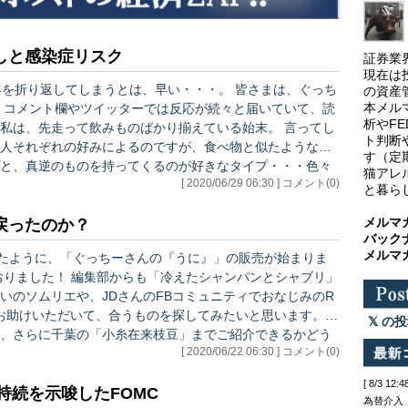
しと感染症リスク
証券業
現在は
年を折り返してしまうとは、早い・・・。 皆さまは、ぐっち
の資産
本メル
読
析やF
、先走って飲みものばかり揃えている始末。 言ってし
ト判断
人それぞれの好みによるのですが、食べ物と似たようなテ
す（定
と、真逆のものを持ってくるのが好きなタイプ・・・色々
猫アレ
[ 2020/06/29 06:30 ] コメント(0)
と暮ら
も面白…
メルマ
戻ったのか？
バック
メルマ
したように、「ぐっちーさんの『うに』」の販売が始まりま
シャンパンとシャブリ」
いのソムリエや、JDさんのFBコミュニティでおなじみのR
）にもお助けいただいて、合うものを探してみたいと思います。
の投
、さらに千葉の「小糸在来枝豆」までご紹介できるかどう
[ 2020/06/22 06:30 ] コメント(0)
ぜひ頑張っていただきたいですね。 ※ここから先は
[ 8/3 
の持続を示唆したFOMC
為替介入