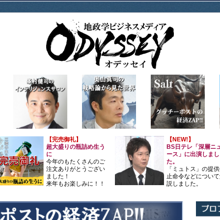
【完売御礼】
【NEW!】
超大盛りの瓶詰め生う
BS日テレ「深層ニ
に
ース」に出演しまし
今年のもたくさんのご
た。
注文ありがとうござい
「ミュトス」の提供
ました！
止命令などについて
来年もお楽しみに！！
説しました。