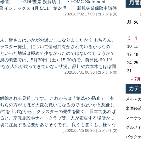
） ・GDP要素 投資項目 ・FOMC Statement ・
1 第24号 ・新規失業保険申請件
[ 2020/06/02 17:00 ] コメント(0)
指数 4月 ・NY連銀…
月
火
3
4
皆さまはいかがお過ごしになりましたか？ もちろん、
10
11
ラスター発生」について情報共有がされているからなの
といった地域は極めて少なかったのではないでしょうか？
17
18
調査では、5月30日（土）15:00頃で、前日比-69.1%、
24
25
、なかなか人出が戻ってきていない状況。品川や六本木もほぼ同
31
[ 2020/06/01 06:30 ] コメント(0)
 実際に私の肌感でも「人が少ない」
« 7月
す。 これからは「第2波の防止」「本
メルマ
ちらの方がよほど大変な戦いになるのではないかと想像し
米国経
マーケ
ると、宗教施設やナイトクラブ等、人が密集する場所から
る必要がありそうです。 良くも悪くも、様々な
グルメ
(
[ 2020/05/25 06:30 ] コメント(2)
、飲食店、学校教育等様々な現場で新しいスタイルを模索
バック
なりそうです。 ※ここから先…