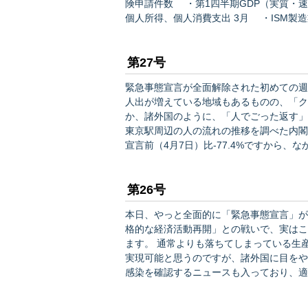
険申請件数 ・第1四半期GDP（実質・速報値
個人所得、個人消費支出 3月 ・ISM製造業インデックス 4月 5/1
数 ・雇用統計 4月 ・ISM非製造業景況
第27号
緊急事態宣言が全面解除された初めての週末、
人出が増えている地域もあるものの、「ク
か、諸外国のように、「人でごった返す」
東京駅周辺の人の流れの推移を調べた内閣府の
宣言前（4月7日）比-77.4%ですから
じ傾向で、これは19時台の調査でも大きな違いは見られません。
という印象で、6月から企業…
第26号
本日、やっと全面的に「緊急事態宣言」が解除される見通しで
格的な経済活動再開」との戦いで、実はこ
ます。 通常よりも落ちてしまっている生産性を上げながら、クラスターの発生を防ぐ。日本であれば
実現可能と思うのですが、諸外国に目をや
感染を確認するニュースも入っており、適切に注意す
生活様態が変化しているなかで、公共施設
し続けていくことに