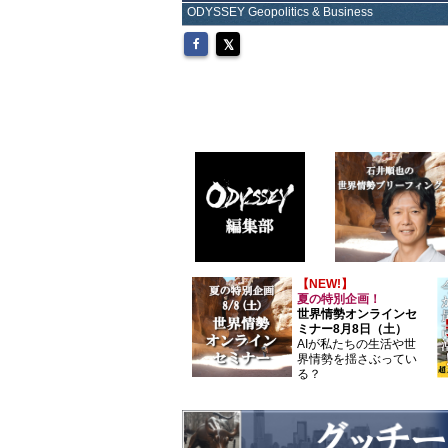
ODYSSEY Geopolitics & Business
【NEW!】
夏の特別企画！
世界情勢オンラインセ
ミナー8月8日（土）
AIが私たちの生活や世
界情勢を揺さぶってい
る？