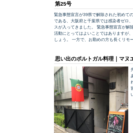
第25号
緊急事態宣言が39県で解除された初めて
である、大阪府と千葉県では感染者ゼロ、
スが入ってきました。 緊急事態宣言が解除されたことで、人の往来頻度も上がり、それはそれで経済
活動にとってはよいことではありますが、
しょう。 一方で、お勤めの方も長くリモートワークスタイルが続くことで、仕事上、特に、部下や上
司、同僚とのコミュニケーションや報告等に
に、こういったスタイルが定着すると、成
思い出のポルトガル料理｜マヌ
あり