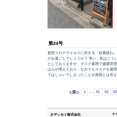
第24号
新型コロナウイルスに対する「自粛疲れ」
がお過ごしでしょうか？ 幸い、私はこういったご時世で、普段とは異なる仕事も増え何やらバタバタ
としておりますが、マスク着用で健康管理のため
は人が増えており、なかでもマスクを着用していない方
ではしゃいでしまったことが原因とは言え
感しているだけに、引き続き三密の回避や
めていきたいところです。 ※
…
« 前へ
1
51
52
5
本
オデッセイ株式会社