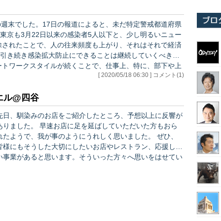
の週末でした。17日の報道によると、未だ特定警戒都道府県
東京も3月22日以来の感染者5人以下と、少し明るいニュー
引き続き感染拡大防止にできることは継続していくべきで
[ 2020/05/18 06:30 ] コメント(1)
支障をきたしている、という声も多く耳にします。 さら
果…
エル@四谷
先日、馴染みのお店をご紹介したところ、予想以上に反響が
ました。 早速お店に足を延ばしていただいた方もおら
れたようで、我が事のようにうれしく思いました。 ぜひ、
皆様にもそうした大切にしたいお店やレストラン、応援した
い事業があると思います。そういった方々へ思いをはせてい
ただき、一緒に応援していけたらと思います。 悲観的にな
りすぎず、変化を受け入れ、その中でできるだけ快適に、ま
た楽しみも見つけながら共存していきたいものです。 現
在、テイクアウトやデリバリーが注目を集めていますが、今
後さらにその流れは加速していくことでしょう。 今、我々
のような消費者としてできることは限られていますが、で…