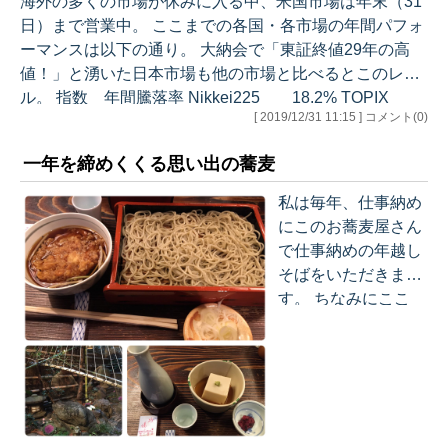
海外の多くの市場が休みに入る中、米国市場は年末（31
●経済統計分析 ・ISM製造業インデックス 12月 ・F
日）まで営業中。 ここまでの各国・各市場の年間パフォ
OMC議事録 （12月10日・11日開催分） ●今年の経済
ーマンスは以下の通り。 大納会で「東証終値29年の高
予…
値！」と湧いた日本市場も他の市場と比べるとこのレベ
ル。 指数 年間騰落率 Nikkei225 18.2% TOPIX
[ 2019/12/31 11:15 ] コメント(0)
15.2% JASDAQ 19.5% NYDow 22.0%
S&P500 28.5% NASDAQ 34.8% 独DAX
一年を締めくくる思い出の蕎麦
25.5% 上海総合 21.9% WTI原油 35.
8% Gold 26.9% 日本市場の低さが際立つ、な
私は毎年、仕事納め
んともな結果とな…
にこのお蕎麦屋さん
で仕事納めの年越し
そばをいただきま
す。 ちなみにここ
は、よくぐっちーさ
んとご一緒したお店
でもあり、思い出の
場所です。 明治2年
創業の老舗。 映画
『新参者』では加賀