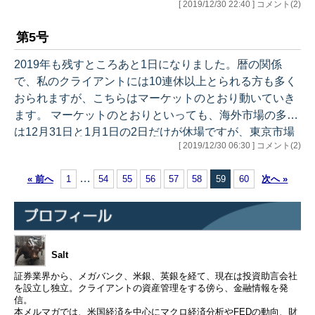
[ 2019/12/30 22:40 ] コメント(2)
恭一郎役の阿部寛さ
んも劇中でもりを3
第5号
枚食べておりました
ね。 天盛り、熱燗、
2019年も残すところあと1日になりました。暦の関係
胡麻豆腐・・・、ぐ
で、私のクライアントには10連休以上とられる方も多く
っちーさんは殆ど召
おられますが、こちらはマーケットのとおり動いていき
し上がらないのです
ます。 マーケットのとおりといっても、海外市場の多く
が、沢山のお料理を
は12月31日と1月1日の2日だけが休場ですが、東京市場
[ 2019/12/30 06:30 ] コメント(2)
注文しては食べさせ
は31日から6日まで休場です。 今年のゴールデンウイー
てくださいました。
クは10連休でしたが、この時も、海外の取引先や金融関
…
« 前へ
1
54
55
56
57
58
59
60
次へ »
ここではさすがのぐ
係者は、日本の休みの長さに若干呆れ気味だったのを思
っちーさんもワイン
い出します（苦笑）。 働き方改革など話題になっていま
グラスをおいて、お
すが、どちらかというと「休み方改革」では・・と思わ
猪口で熱燗です。…
なくもありません。こんなに休んでいて、有事でもあっ
たらマーケットは大丈夫な…
Salt
証券業界から、メガバンク、米銀、英銀を経て、現在は投資助言会社
を設立し独立。クライアントの資産管理をする傍ら、金融情報を発
信。
本メルマガでは、米国経済を中心にマクロ経済分析やFEDの動向、財