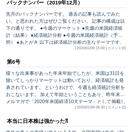
バックナンバー（2019年12月）
のマーケット ●先週の米国経済統計（結果） ●経済統計
分析 ・12月 ISM非製造業インデックス ・12月雇用
先月のバックナンバーです。 過去の記事も読んでみた
統計 ・平均時給 ・25歳から54歳 プライム年齢層
い、と思われた方はぜひご覧ください。 記事の構成は以
・非自発的を含むパートタイム ・26週以上長期失業
下の通りです。 ●今週のマーケット ●先週の米国経済統
者…
計（結果） ●経済統計分析 ●今週の米国経済統計（予
想） ●あとがき 以下は経済統計分析の主なテーマです。
[ 2020/01/09 15:00 ] コメント(0)
12/2 創刊号 ・パウエル講演 ・ケース・シラー住
宅価格指数 ・新築住宅販売件数 10月 ・第3四半期G
第6号
DP 第2次改訂値 ・個人所得、個人消費 10月 ・ベー
ジュブック ・サンクスギビング ・イールドカーブと
様々な出来事があった年末年始でしたが、米国は31日を
株価の関係（読者の方からのご質問） 12/9 第2号 ・I
除いてしっかりマーケットは動いており、経済統計も発
SM製造業インデックス 11月 ・…
表されています。 というわけで、今週も経済統計分析を
おこないます。 加えて年始ということもあり、昨年末の
メルマガで「2020年米国経済10大テーマ」として掲載し
[ 2020/01/06 06:30 ] コメント(2)
たテーマのうち、今回は下記の（1）～（5）について詳
細な予測と分析をお伝えしていきます。 ※ここから先は
本当に日本株は強かった⁈
メルマガで解説します。アウトラインは以下のとおりで
す。 ●今週のマーケット ●先週の米国経済統計（結果）