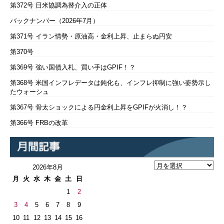
第372号 日米協調為替介入の正体
バックナンバー（2026年7月）
第371号 イラン情勢・原油高・金利上昇、止まらぬ円安
第370号
第369号 強い国債入札、買い手はGPIF！？
第368号 米国インフレデータは鈍化も、インフレ抑制に強い姿勢示し
たウォーシュ
第367号 骨太ショックによる円金利上昇をGPIFが火消し！？
第366号 FRBの改革
2026年8月
月
火
水
木
金
土
日
1
2
3
4
5
6
7
8
9
10
11
12
13
14
15
16