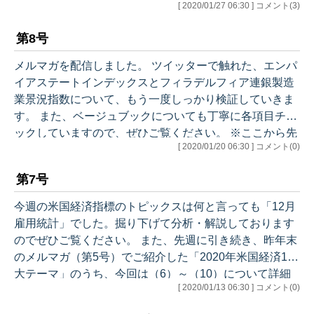
[ 2020/01/27 06:30 ] コメント(3)
や、WHOの判断について考察しながら、マーケットに与
える影響を検証しています。 ※ここから先はメルマガで
第8号
解説します。アウトラインは以下のとおりです。 ●今週
のマーケット ●先週の米国経済統計（結果） ●経済統計
メルマガを配信しました。 ツイッターで触れた、エンパ
分析 ・中古住宅販売件数 12月 ・州別失業率 12月
イアステートインデックスとフィラデルフィア連銀製造
・個別企業決算（JNJ、PG） ・パンデミックリス…
業景況指数について、もう一度しっかり検証していきま
す。 また、ベージュブックについても丁寧に各項目チェ
ックしていますので、ぜひご覧ください。 ※ここから先
[ 2020/01/20 06:30 ] コメント(0)
はメルマガで解説します。アウトラインは以下のとおり
です。 ●今週のマーケット ●先週の米国経済統計（結
第7号
果） ●経済統計分析 ・製造業の景況感について（エン
パイアステートインデックス、フィラデルフィア連銀製
今週の米国経済指標のトピックスは何と言っても「12月
造業景況指数） ・ベージュブック ・住宅着工 12月
雇用統計」でした。掘り下げて分析・解説しております
・小売売上高 12月 ●今週の米国経済統計（予想） ●あ
のでぜひご覧ください。 また、先週に引き続き、昨年末
とがき ・こ…
のメルマガ（第5号）でご紹介した「2020年米国経済10
大テーマ」のうち、今回は（6）～（10）について詳細
[ 2020/01/13 06:30 ] コメント(0)
な経済予測をまとめました。 ※ここから先はメルマガで
解説します。アウトラインは以下のとおりです。 ●今週