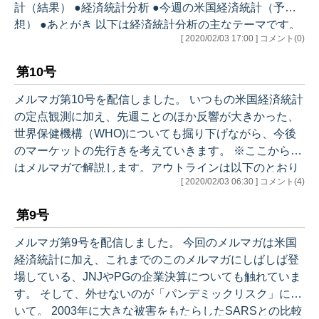
計（結果） ●経済統計分析 ●今週の米国経済統計（予
想） ●あとがき 以下は経済統計分析の主なテーマです。
[ 2020/02/03 17:00 ] コメント(0)
1/6 第6号 ・ISM製造業インデックス 12月 ・FOMC
議事録 （12月10日・11日開催分） ★2020年米国経済
第10号
10大テーマ（前編） （1）経済成長 （2）雇用
（3）失業率 （4）労働参加率 （5）実質賃金 1/13
メルマガ第10号を配信しました。 いつもの米国経済統計
第7号 ・12月 ISM非製造業インデックス ・12月雇用
の定点観測に加え、先週ことのほか反響が大きかった、
統計 ・平均時給…
世界保健機構（WHO)についても掘り下げながら、今後
のマーケットの先行きを考えていきます。 ※ここから先
はメルマガで解説します。アウトラインは以下のとおり
[ 2020/02/03 06:30 ] コメント(4)
です。 ●今週のマーケット ●先週の米国経済統計（結
果） ●経済統計分析 ・新規住宅販売 12月 ・ケース
第9号
シラー住宅価格指数 11月 ・FOMC ・GDP第4四半
期 (Advance Estimate) ・GDP要素 投資項目 ・個人
メルマガ第9号を配信しました。 今回のメルマガは米国
所得・個人消費支出 12月 ・個別企業決算（アップ
経済統計に加え、これまでのこのメルマガにしばしば登
ル・フェイスブック・アマゾン） ●今週…
場している、JNJやPGの企業決算についても触れていま
す。 そして、外せないのが「パンデミックリスク」につ
いて。 2003年に大きな被害をもたらしたSARSとの比較