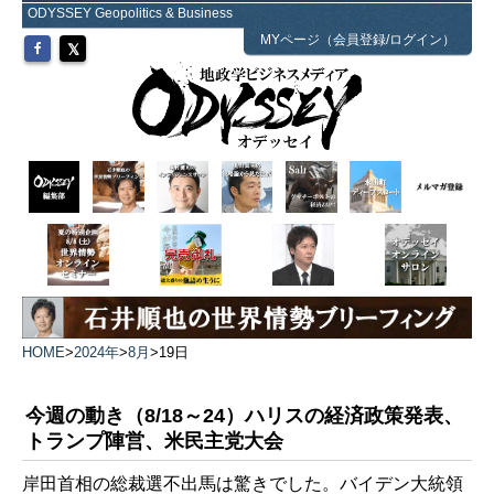
ODYSSEY Geopolitics & Business
MYページ（会員登録/ログイン）
HOME
>
2024年
>
8月
>
19日
今週の動き（8/18～24）ハリスの経済政策発表、
トランプ陣営、米民主党大会
岸田首相の総裁選不出馬は驚きでした。バイデン大統領