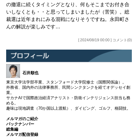
の撤退に続くタイミングとなり、何もそこまでお付き合
いしなくとも・・と思ってしまいましたが（苦笑）。総
裁選は近年まれにみる混戦になりそうですね。永田町さ
んの解説が楽しみです…
[ 2024/08/19 00:00 ] コメント(0)
石井順也
東京大学法学部卒業、スタンフォード大学院修士（国際関係論）。
外務省、国内外の法律事務所、民間シンクタンクを経てオデッセイ創
業。
サカナAIで国際政治経済アナリスト・防衛インテリジェンス担当も務
める。
趣味は現地調査（70か国以上渡航）、ダイビング、ゴルフ、格闘技。
メルマガのご紹介
バックナンバー
総集編
メルマガ配信登録