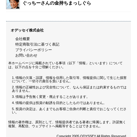
ぐっちーさんの金持ちまっしぐら
オデッセイ株式会社
会社概要
特定商取引法に基づく表記
プライバシーポリシー
お問い合わせ
本ホームページに掲載されている事項（以下「情報」といいます）について
は、以下の点を十分ご理解ください。
情報の欠落・誤謬、情報を信用した取引等、情報提供に関して生じた損害
について、一切その責任を負いません。
情報の正確性および完全性について、なんら保証または約束するものでは
ありません。
情報は予告無く変更・廃止することがあります。
情報の提供は投資の勧誘を目的としたものではありません。
投資の決定は、あくまでもお客様ご自身の判断と責任でおこなってくださ
い。
情報の著作権は、原則として、情報提供者である著者に帰属します。許諾無く
複製、再配信、ウェブサイトへ掲載等することはできません。
Copyright 2005 ODYSSEY All Rights Reserved.