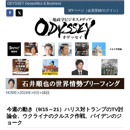
ODYSSEY Geopolitics & Business
MYページ（会員登録/ログイン）
HOME
>
2024年
>
9月
>
16日
今週の動き（9/15～21）ハリス対トランプのTV討
論会、ウクライナのクルスク作戦、バイデンのジ
ョーク