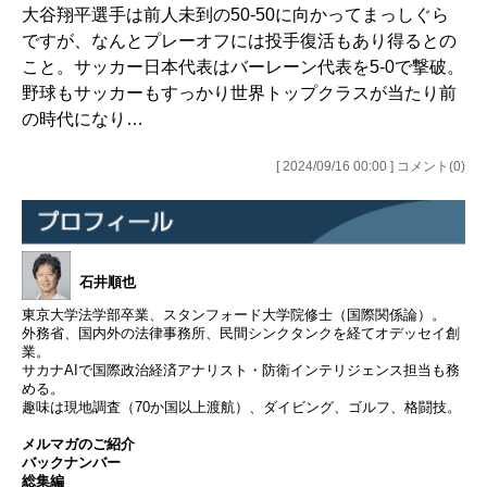
大谷翔平選手は前人未到の50-50に向かってまっしぐら
ですが、なんとプレーオフには投手復活もあり得るとの
こと。サッカー日本代表はバーレーン代表を5-0で撃破。
野球もサッカーもすっかり世界トップクラスが当たり前
の時代になり…
[ 2024/09/16 00:00 ] コメント(0)
石井順也
東京大学法学部卒業、スタンフォード大学院修士（国際関係論）。
外務省、国内外の法律事務所、民間シンクタンクを経てオデッセイ創
業。
サカナAIで国際政治経済アナリスト・防衛インテリジェンス担当も務
める。
趣味は現地調査（70か国以上渡航）、ダイビング、ゴルフ、格闘技。
メルマガのご紹介
バックナンバー
総集編