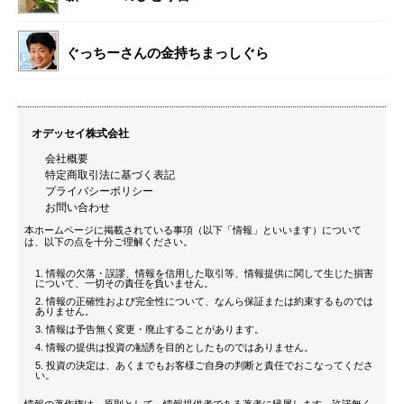
ぐっちーさんの金持ちまっしぐら
オデッセイ株式会社
会社概要
特定商取引法に基づく表記
プライバシーポリシー
お問い合わせ
本ホームページに掲載されている事項（以下「情報」といいます）について
は、以下の点を十分ご理解ください。
情報の欠落・誤謬、情報を信用した取引等、情報提供に関して生じた損害
について、一切その責任を負いません。
情報の正確性および完全性について、なんら保証または約束するものでは
ありません。
情報は予告無く変更・廃止することがあります。
情報の提供は投資の勧誘を目的としたものではありません。
投資の決定は、あくまでもお客様ご自身の判断と責任でおこなってくださ
い。
情報の著作権は、原則として、情報提供者である著者に帰属します。許諾無く