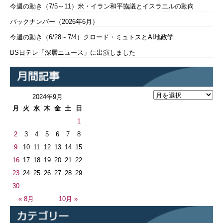
今週の動き（7/5～11）米・イラン和平協議とイスラエルの動向
バックナンバー（2026年6月）
今週の動き（6/28～7/4）クロード・ミュトスとAI地政学
BS日テレ「深層ニュース」に出演しました
2024年9月
月
火
水
木
金
土
日
1
2
3
4
5
6
7
8
9
10
11
12
13
14
15
16
17
18
19
20
21
22
23
24
25
26
27
28
29
30
« 8月
10月 »