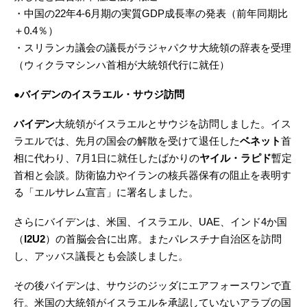
・中国の22年4-6月期の実質GDP成長率の発表（前年同期比
＋0.4％）
・スリランカ議会の議長がラジャパクサ大統領の辞表を受理
（ウィクラマシンハ首相が大統領代行に就任）
●バイデンのイスラエル・サウジ訪問
バイデン
大統領がイスラエルとサウジを訪問しました。イス
ラエルでは、先月の国会の解散を受けて退任した
ベネット
首
相に代わり、7月1日に就任したばかりの
ヤイル・ラピド
暫定
首相と会談。防衛協力やイランの核兵器保有の阻止を表明す
る「エルサレム宣言」に署名しました。
さらにバイデンは、米国、イスラエル、UAE、インド4か国
（
I2U2
）の首脳会合に出席。またパレスチナ自治区を訪問
し、アッバス議長とも会談しました。
その後バイデンは、サウジのジッダにエアフォースワンで直
行。米国の大統領がイスラエルを承認していないアラブの国