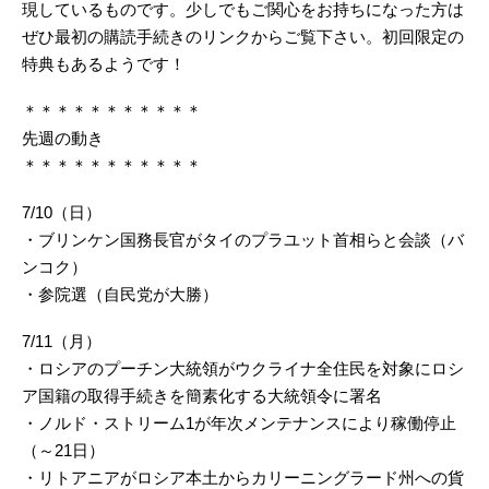
現しているものです。少しでもご関心をお持ちになった方は
ぜひ最初の購読手続きのリンクからご覧下さい。初回限定の
特典もあるようです！
＊＊＊＊＊＊＊＊＊＊＊
先週の動き
＊＊＊＊＊＊＊＊＊＊＊
7/10（日）
・ブリンケン国務長官がタイのプラユット首相らと会談（バ
ンコク）
・参院選（自民党が大勝）
7/11（月）
・ロシアのプーチン大統領がウクライナ全住民を対象にロシ
ア国籍の取得手続きを簡素化する大統領令に署名
・ノルド・ストリーム1が年次メンテナンスにより稼働停止
（～21日）
・リトアニアがロシア本土からカリーニングラード州への貨