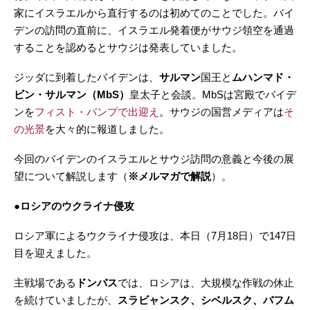
家にイスラエルから直行するのは初めてのことでした。バイ
デンの訪問の直前に、イスラエル発着便がサウジ領空を通過
することを認めるとサウジは発表していました。
ジッダに到着したバイデンは、
サルマン
国王と
ムハンマド・
ビン・サルマン（MbS）
皇太子と会談。MbSは宮殿でバイデ
ンを
フィスト・バンプで出迎え
。サウジの国営メディアは
そ
の光景
を大々的に報道しました。
今回のバイデンのイスラエルとサウジ訪問の意義と今後の展
望について解説します（
※メルマガで解説
）。
●ロシアのウクライナ侵攻
ロシア軍によるウクライナ侵攻は、本日（7月18日）で147日
目を迎えました。
主戦場である
ドンバス
では、ロシアは、大規模な作戦の休止
を続けていましたが、
スラビャンスク、シベルスク、バフム