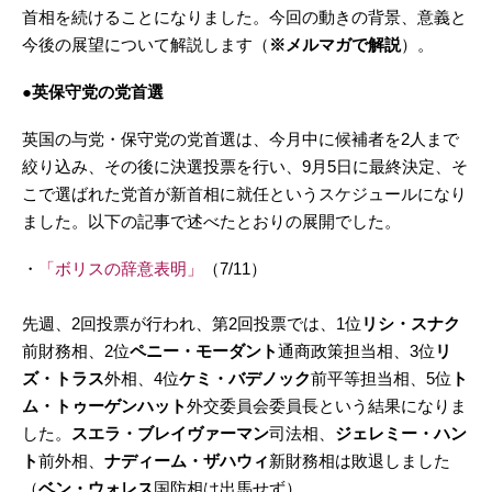
首相を続けることになりました。今回の動きの背景、意義と
今後の展望について解説します（
※メルマガで解説
）。
●英保守党の党首選
英国の与党・保守党の党首選は、今月中に候補者を2人まで
絞り込み、その後に決選投票を行い、9月5日に最終決定、そ
こで選ばれた党首が新首相に就任というスケジュールになり
ました。以下の記事で述べたとおりの展開でした。
・
「ボリスの辞意表明」
（7/11）
先週、2回投票が行われ、第2回投票では、1位
リシ・スナク
前財務相、2位
ペニー・モーダント
通商政策担当相、3位
リ
ズ・トラス
外相、4位
ケミ・バデノック
前平等担当相、5位
ト
ム・トゥーゲンハット
外交委員会委員長という結果になりま
した。
スエラ・ブレイヴァーマン
司法相、
ジェレミー・ハン
ト
前外相、
ナディーム・ザハウィ
新財務相は敗退しました
（
ベン・ウォレス
国防相は出馬せず）。