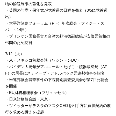
物の輸送制限の強化を発表
・英国の与党・保守党が党首選の日程を発表（9/5に党首選
出）
・太平洋諸島フォーラム（PIF）年次総会（フィジー・ス
バ、～14日）
・ブリンケン国務長官と台湾の頼清徳副総統が安倍元首相の
弔問のため訪日
7/12（火）
・米・メキシコ首脳会談（ワシントンDC）
・バイデン大統領がアルコール・たばこ・銃器取締局（AT
F）の局長にスティーブ・デトルバック元連邦検事を指名
・米連邦議会襲撃事件の下院特別調査委員会が第7回公聴会
を開催
・EU財務相理事会（ブリュッセル）
・日米財務相会談（東京）
・ツイッターがテスラのマスクCEOを相手方に買収契約の履
行を求める訴えを提起