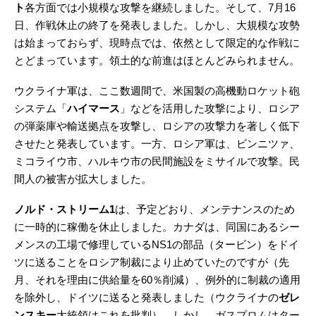
ト
各方面では小規模な攻撃を継続しました。そして、7月16
日、作戦休止の終了を発表しました。しかし、大規模な攻勢
は始まっておらず、現時点では、依然として限定的な作戦に
とどまっています。領土的な前進はほとんどみられません。
ウクライナ軍は、ここ数週間で、米国製の高機動ロケット砲
システム「
ハイマース
」などを活用した攻撃により、ロシア
の弾薬庫や輸送拠点を攻撃し、ロシアの攻撃力を著しく低下
させたと発表しています。一方、ロシア軍は、ビンニツァ、
ミコライウ市、ハルキウ市の民間施設をミサイルで攻撃。民
間人の被害が拡大しました。
ノルド・ストリーム1
は、予定どおり、メンテナンスのため
に一時的に稼働を休止しました。カナダは、同国にあるシー
メンスの工場で修理しているNS1の部品（タービン）をドイ
ツに送ることをロシア制裁により止めていたのですが（先
月、それを理由に供給量を60％削減）、例外的に制裁の適用
を除外し、ドイツに送ると発表しました（ウクライナの
ゼレ
ンスキー
大統領はこれを批判）。しかし、ガスプロムはター