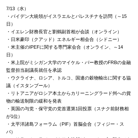
7/13（水）
・バイデン大統領がイスラエルとパレスチナを訪問（～15
日）
・イエレン財務長官と劉鶴副首相が会談（オンライン）
・日米豪印（クアッド）エネルギー相会合（シドニー）
・米主催のIPEFに関する専門家会合（オンライン、～14
日）
・米上院がミシガン大学のマイケル・バー教授のFRBの金融
監督担当副議長就任を承認
・ウクライナ、ロシア、トルコ、国連の穀物輸出に関する協
議（イスタンブール）
・リトアニアがロシア本土からカリーニングラード州への貨
物の輸送制限の緩和を発表
・英国の与党・保守党の党首選第1回投票（スナク前財務相
が1位）
・太平洋諸島フォーラム（PIF）首脳会合（フィジー・ス
バ）