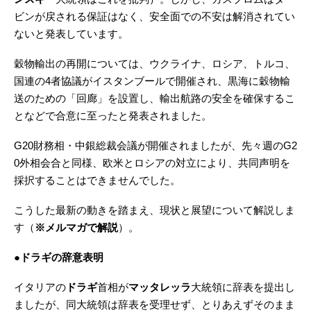
ビンが戻される保証はなく、安全面での不安は解消されてい
ないと発表しています。
穀物輸出の再開については、ウクライナ、ロシア、トルコ、
国連の4者協議がイスタンブールで開催され、黒海に穀物輸
送のための「回廊」を設置し、輸出航路の安全を確保するこ
となどで合意に至ったと発表されました。
G20財務相・中銀総裁会議が開催されましたが、先々週のG2
0外相会合と同様、欧米とロシアの対立により、共同声明を
採択することはできませんでした。
こうした最新の動きを踏まえ、現状と展望について解説しま
す（
※メルマガで解説
）。
●ドラギの辞意表明
イタリアの
ドラギ
首相が
マッタレッラ
大統領に辞表を提出し
ましたが、同大統領は辞表を受理せず、とりあえずそのまま