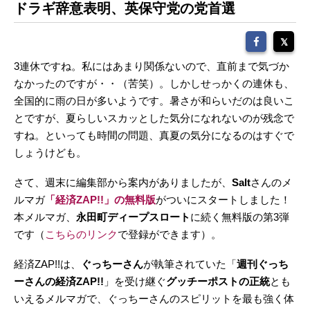
ドラギ辞意表明、英保守党の党首選
3連休ですね。私にはあまり関係ないので、直前まで気づか
なかったのですが・・（苦笑）。しかしせっかくの連休も、
全国的に雨の日が多いようです。暑さが和らいだのは良いこ
とですが、夏らしいスカッとした気分になれないのが残念で
すね。といっても時間の問題、真夏の気分になるのはすぐで
しょうけども。
さて、週末に編集部から案内がありましたが、
Salt
さんのメ
ルマガ
「経済ZAP!!」の無料版
がついにスタートしました！
本メルマガ、
永田町ディープスロート
に続く無料版の第3弾
です（
こちらのリンク
で登録ができます）。
経済ZAP!!は、
ぐっちーさん
が執筆されていた「
週刊ぐっち
ーさんの経済ZAP!!
」を受け継ぐ
グッチーポストの正統
とも
いえるメルマガで、ぐっちーさんのスピリットを最も強く体