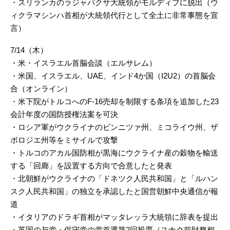
・スリランカのラジャパクサ大統領がモルディブに脱出（ウ
ィクラマシンハ首相が大統領代行として全土に非常事態を宣
言）
7/14（木）
・米・イスラエル首脳会談（エルサレム）
・米国、イスラエル、UAE、インド4か国（I2U2）の首脳会
合（オンライン）
・米下院がトルコへのF-16売却を制限する条項を追加した23
会計年度の国防授権法案を可決
・ロシア軍がウクライナのビンニツァ州、ミコライウ州、ザ
ポロジエ州等をミサイルで攻撃
・トルコのアカル国防相が黒海にウクライナ産の穀物を輸送
する「回廊」を設置する方向で合意したと発表
・北朝鮮がウクライナの「ドネツク人民共和国」と「ルハン
スク人民共和国」の独立を承認したと国営朝鮮中央通信が報
道
・イタリアのドラギ首相がマッタレッラ大統領に辞表を提出
・英国の与党・保守党の党首選第2回投票（スナク前財務相