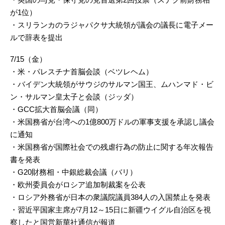
が1位）
・スリランカのラジャパクサ大統領が議会の議長に電子メー
ルで辞表を提出
7/15（金）
・米・パレスチナ首脳会談（ベツレヘム）
・バイデン大統領がサウジのサルマン国王、ムハンマド・ビ
ン・サルマン皇太子と会談（ジッダ）
・GCC拡大首脳会議（同）
・米国務省が台湾への1億800万ドルの軍事支援を承認し議会
に通知
・米国務省が国際社会での残虐行為の防止に関する年次報告
書を発表
・G20財務相・中銀総裁会議（バリ）
・欧州委員会がロシア追加制裁案を公表
・ロシア外務省が日本の衆議院議員384人の入国禁止を発表
・習近平国家主席が7月12～15日に新疆ウイグル自治区を視
察したと国営新華社通信が報道