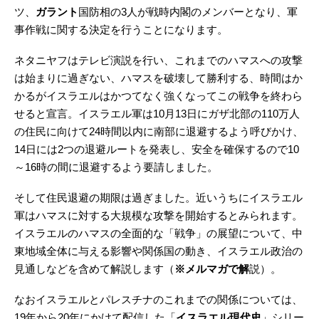
ツ、
ガラント
国防相の3人が戦時内閣のメンバーとなり、軍
事作戦に関する決定を行うことになります。
ネタニヤフはテレビ演説を行い、これまでのハマスへの攻撃
は始まりに過ぎない、ハマスを破壊して勝利する、時間はか
かるがイスラエルはかつてなく強くなってこの戦争を終わら
せると宣言。イスラエル軍は10月13日にガザ北部の110万人
の住民に向けて24時間以内に南部に退避するよう呼びかけ、
14日には2つの退避ルートを発表し、安全を確保するので10
～16時の間に退避するよう要請しました。
そして住民退避の期限は過ぎました。近いうちにイスラエル
軍はハマスに対する大規模な攻撃を開始するとみられます。
イスラエルのハマスの全面的な「戦争」の展望について、中
東地域全体に与える影響や関係国の動き、イスラエル政治の
見通しなどを含めて解説します（
※メルマガで解
説）。
なおイスラエルとパレスチナのこれまでの関係については、
19年から20年にかけて配信した「
イスラエル現代史
」シリー