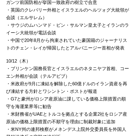
ガンツ前国防相が挙国一致政府の樹立で合意
・英国のクレバリー外相とイスラエルのヘルツォグ大統領が
会談（エルサレム）
・サウジのムハンマド・ビン・サルマン皇太子とイランのラ
イーシ大統領が電話会談
・中国で20年8月から拘束されていた豪国籍のジャーナリス
トのチェン・レイが帰国したとアルバニージー首相が発表
10/12（木）
・ブリンケン国務長官とイスラエルのネタニヤフ首相、コー
エン外相が会談（テルアビブ）
・米政府が9月に凍結を解除した60億ドルのイラン資産を再
び凍結する方針とワシントン・ポストが報道
・G7と豪州がロシア産原油に課している価格上限措置の順
守を海運業界等に勧告
・米財務省がUAEとトルコを拠点とする企業2社をロシア産
原油の価格上限措置の不順守を理由に制裁対象に追加
・米NY州の連邦検察がメネンデス上院外交委員長を外国人