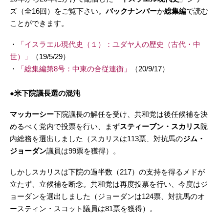
ズ（全16回）をご覧下さい。
バックナンバー
か
総集編
で読む
ことができます。
・
「イスラエル現代史（１）：ユダヤ人の歴史（古代・中
世）」
（19/5/29）
・
「総集編第8号：中東の合従連衡」
（20/9/17）
●米下院議長選の混沌
マッカーシー
下院議長の解任を受け、共和党は後任候補を決
めるべく党内で投票を行い、まず
スティーブン・スカリス
院
内総務を選出しました（スカリスは113票、対抗馬の
ジム・
ジョーダン
議員は99票を獲得）。
しかしスカリスは下院の過半数（217）の支持を得るメドが
立たず、立候補を断念。共和党は再度投票を行い、今度はジ
ョーダンを選出しました（ジョーダンは124票、対抗馬のオ
ースティン・スコット議員は81票を獲得）。