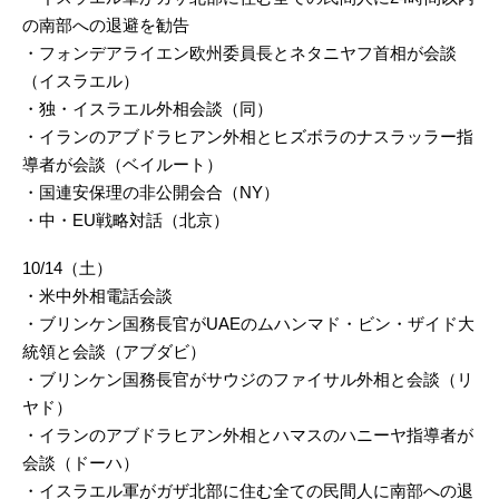
の南部への退避を勧告
・フォンデアライエン欧州委員長とネタニヤフ首相が会談
（イスラエル）
・独・イスラエル外相会談（同）
・イランのアブドラヒアン外相とヒズボラのナスラッラー指
導者が会談（ベイルート）
・国連安保理の非公開会合（NY）
・中・EU戦略対話（北京）
10/14（土）
・米中外相電話会談
・ブリンケン国務長官がUAEのムハンマド・ビン・ザイド大
統領と会談（アブダビ）
・ブリンケン国務長官がサウジのファイサル外相と会談（リ
ヤド）
・イランのアブドラヒアン外相とハマスのハニーヤ指導者が
会談（ドーハ）
・イスラエル軍がガザ北部に住む全ての民間人に南部への退