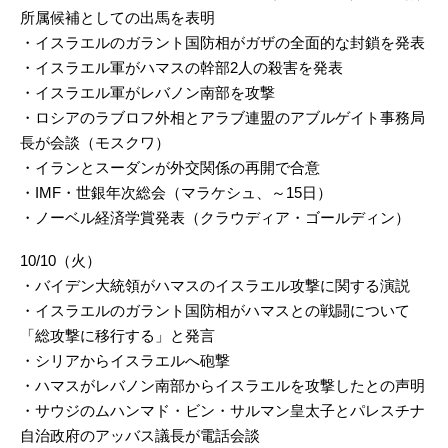
所属候補としての出馬を表明
・イスラエルのガラント国防相がガザの全面的な封鎖を発表
・イスラエル軍がハマスの幹部2人の殺害を発表
・イスラエル軍がレバノン南部を攻撃
・ロシアのラブロフ外相とアラブ連盟のアブルゲイト事務局
長が会談（モスクワ）
・イランとスーダンが外交関係の再開で合意
・IMF・世銀年次総会（マラケシュ、～15日）
・ノーベル経済学賞発表（クラウディア・ゴールディン）
10/10（火）
・バイデン大統領がハマスのイスラエル攻撃に関する演説
・イスラエルのガラント国防相がハマスとの戦闘について
「総攻撃に移行する」と発言
・シリアからイスラエルへ砲撃
・ハマスがレバノン南部からイスラエルを攻撃したとの声明
・サウジのムハンマド・ビン・サルマン皇太子とパレスチナ
自治政府のアッバス議長が電話会談