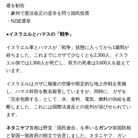
避を勧告
・豪州で憲法改正の是非を問う国民投票
・NZ総選挙
●イスラエルとハマスの「戦争」
イスラエル軍とハマスが「戦争」状態に入ってから1週間が
経ちました。これまでにガザで少なくとも2,300人、イスラ
エル側では1,300人が死亡し、双方の死者は3,600人を超えて
います。
イスラエルはガザに報復の空爆や限定的な地上作戦を実施
し、ハマス幹部を数名殺害していますが、同時に、ガザを
「完全包囲する」として、水、食料、電気、燃料の供給を遮
断しました。これには国際法違反との批判が浴びせられてい
ます。
ネタニヤフ
首相は野党「国民連合」を率いる
ガンツ
前国防相
と挙国一致政府の樹立で合意しました。ネタニヤフ、ガン