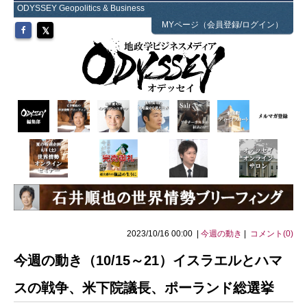
ODYSSEY Geopolitics & Business
MYページ（会員登録/ログイン）
2023/10/16 00:00 |
今週の動き
|
コメント(0)
今週の動き（10/15～21）イスラエルとハマ
スの戦争、米下院議長、ポーランド総選挙