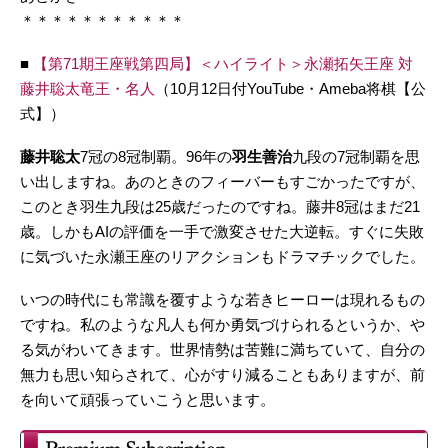
＊＊＊＊＊＊＊＊＊＊＊
■
【第71期王座戦第四局】＜ハイライト＞永瀬拓矢王座 対
藤井聡太竜王・名人
（10月12日付YouTube・Ameba将棋【公
式】）
藤井聡太
7冠の8冠制覇。96年の
羽生善治
九段の7冠制覇を思
い出しますね。あのときのフィーバーもすごかったですが、
このとき羽生九段は25歳だったのですね。藤井8冠はまだ21
歳。しかもAIの評価を一手で激変させた大逆転。すぐに失敗
に気づいた永瀬王座のリアクションもドラマチックでした。
いつの時代にも常識を覆すような若きヒーローは現れるもの
ですね。私のような凡人も何か勇気づけられるというか、や
る気がわいてきます。世界情勢は苦難に満ちていて、自分の
無力も思い知らされて、心がすり減ることもありますが、前
を向いて頑張っていこうと思います。