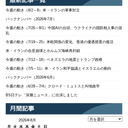
今週の動き（8/2～8）米・イランの軍事対立
バックナンバー（2026年7月）
今週の動き（7/26～8/1）中国AIの台頭、ウクライナの国防相人事の混
乱
今週の動き（7/19～25）米欧関係の変化、香港の優遇措置の復活
米・イランの合意崩壊とホルムズ海峡再封鎖
今週の動き（7/12～18）ベネズエラの地震とトランプ政権
今週の動き（7/5～11）米・イラン和平協議とイスラエルの動向
バックナンバー（2026年6月）
今週の動き（6/28～7/4）クロード・ミュトスとAI地政学
BS日テレ「深層ニュース」に出演しました
2026年8月
月
火
水
木
金
土
日