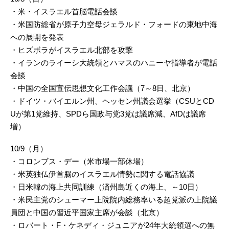
・米・イスラエル首脳電話会談
・米国防総省が原子力空母ジェラルド・フォードの東地中海
への展開を発表
・ヒズボラがイスラエル北部を攻撃
・イランのライーシ大統領とハマスのハニーヤ指導者が電話
会談
・中国の全国宣伝思想文化工作会議（7～8日、北京）
・ドイツ・バイエルン州、ヘッセン州議会選挙（CSUとCD
Uが第1党維持、SPDら国政与党3党は議席減、AfDは議席
増）
10/9（月）
・コロンブス・デー（米市場一部休場）
・米英独仏伊首脳のイスラエル情勢に関する電話協議
・日米韓の海上共同訓練（済州島近くの海上、～10日）
・米民主党のシューマー上院院内総務率いる超党派の上院議
員団と中国の習近平国家主席が会談（北京）
・ロバート・F・ケネディ・ジュニアが24年大統領選への無