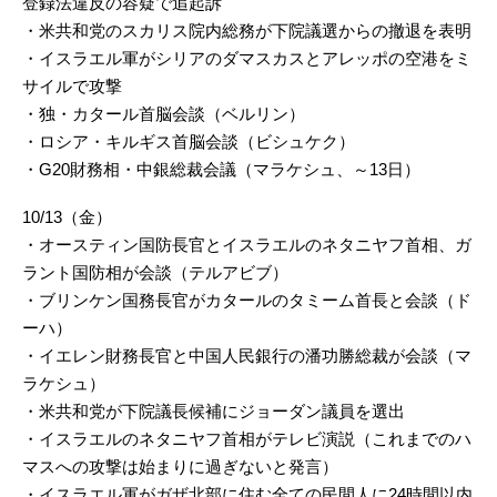
登録法違反の容疑で追起訴
・米共和党のスカリス院内総務が下院議選からの撤退を表明
・イスラエル軍がシリアのダマスカスとアレッポの空港をミ
サイルで攻撃
・独・カタール首脳会談（ベルリン）
・ロシア・キルギス首脳会談（ビシュケク）
・G20財務相・中銀総裁会議（マラケシュ、～13日）
10/13（金）
・オースティン国防長官とイスラエルのネタニヤフ首相、ガ
ラント国防相が会談（テルアビブ）
・ブリンケン国務長官がカタールのタミーム首長と会談（ド
ーハ）
・イエレン財務長官と中国人民銀行の潘功勝総裁が会談（マ
ラケシュ）
・米共和党が下院議長候補にジョーダン議員を選出
・イスラエルのネタニヤフ首相がテレビ演説（これまでのハ
マスへの攻撃は始まりに過ぎないと発言）
・イスラエル軍がガザ北部に住む全ての民間人に24時間以内