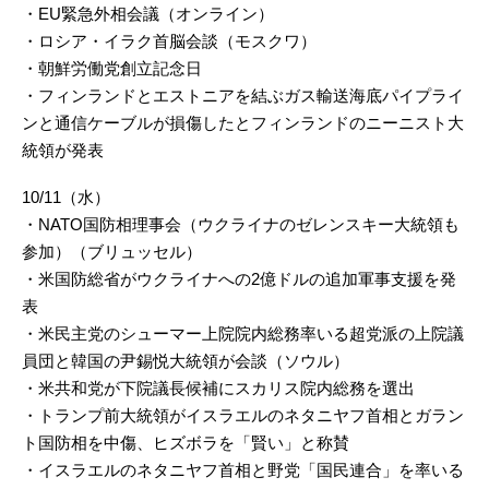
・EU緊急外相会議（オンライン）
・ロシア・イラク首脳会談（モスクワ）
・朝鮮労働党創立記念日
・フィンランドとエストニアを結ぶガス輸送海底パイプライ
ンと通信ケーブルが損傷したとフィンランドのニーニスト大
統領が発表
10/11（水）
・NATO国防相理事会（ウクライナのゼレンスキー大統領も
参加）（ブリュッセル）
・米国防総省がウクライナへの2億ドルの追加軍事支援を発
表
・米民主党のシューマー上院院内総務率いる超党派の上院議
員団と韓国の尹錫悦大統領が会談（ソウル）
・米共和党が下院議長候補にスカリス院内総務を選出
・トランプ前大統領がイスラエルのネタニヤフ首相とガラン
ト国防相を中傷、ヒズボラを「賢い」と称賛
・イスラエルのネタニヤフ首相と野党「国民連合」を率いる