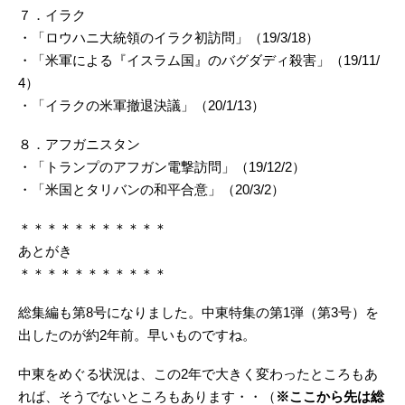
７．イラク
・「ロウハニ大統領のイラク初訪問」（19/3/18）
・「米軍による『イスラム国』のバグダディ殺害」（19/11/
4）
・「イラクの米軍撤退決議」（20/1/13）
８．アフガニスタン
・「トランプのアフガン電撃訪問」（19/12/2）
・「米国とタリバンの和平合意」（20/3/2）
＊＊＊＊＊＊＊＊＊＊＊
あとがき
＊＊＊＊＊＊＊＊＊＊＊
総集編も第8号になりました。中東特集の第1弾（第3号）を
出したのが約2年前。早いものですね。
中東をめぐる状況は、この2年で大きく変わったところもあ
れば、そうでないところもあります・・（
※ここから先は総