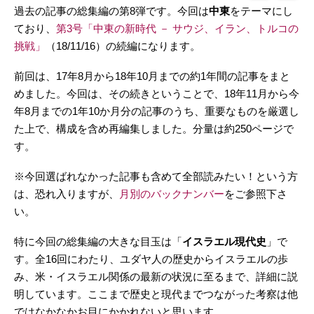
過去の記事の総集編の第8弾です。今回は
中東
をテーマにし
ており、
第3号「中東の新時代 － サウジ、イラン、トルコの
挑戦」
（18/11/16）の続編になります。
前回は、17年8月から18年10月までの約1年間の記事をまと
めました。今回は、その続きということで、18年11月から今
年8月までの1年10か月分の記事のうち、重要なものを厳選し
た上で、構成を含め再編集しました。分量は約250ページで
す。
※今回選ばれなかった記事も含めて全部読みたい！という方
は、恐れ入りますが、
月別のバックナンバー
をご参照下さ
い。
特に今回の総集編の大きな目玉は「
イスラエル現代史
」で
す。全16回にわたり、ユダヤ人の歴史からイスラエルの歩
み、米・イスラエル関係の最新の状況に至るまで、詳細に説
明しています。ここまで歴史と現代までつながった考察は他
ではなかなかお目にかかれないと思います。