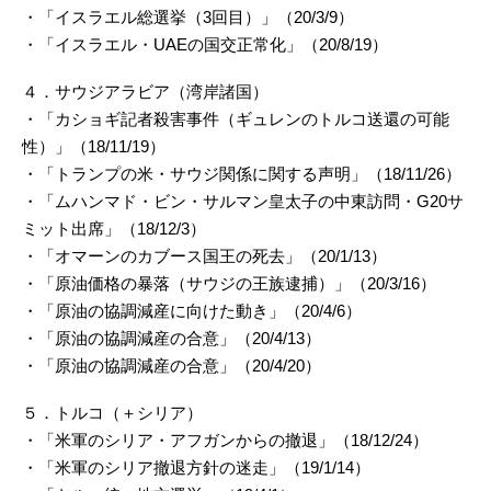
・「イスラエル総選挙（3回目）」（20/3/9）
・「イスラエル・UAEの国交正常化」（20/8/19）
４．サウジアラビア（湾岸諸国）
・「カショギ記者殺害事件（ギュレンのトルコ送還の可能
性）」（18/11/19）
・「トランプの米・サウジ関係に関する声明」（18/11/26）
・「ムハンマド・ビン・サルマン皇太子の中東訪問・G20サ
ミット出席」（18/12/3）
・「オマーンのカブース国王の死去」（20/1/13）
・「原油価格の暴落（サウジの王族逮捕）」（20/3/16）
・「原油の協調減産に向けた動き」（20/4/6）
・「原油の協調減産の合意」（20/4/13）
・「原油の協調減産の合意」（20/4/20）
５．トルコ（＋シリア）
・「米軍のシリア・アフガンからの撤退」（18/12/24）
・「米軍のシリア撤退方針の迷走」（19/1/14）