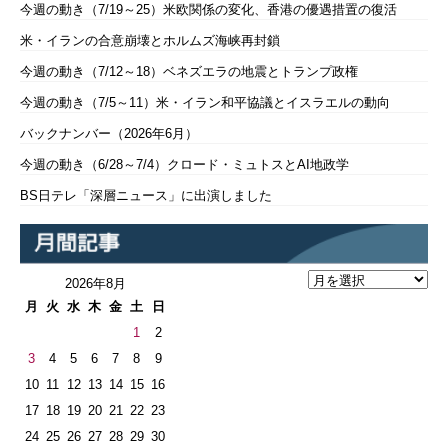
今週の動き（7/19～25）米欧関係の変化、香港の優遇措置の復活
米・イランの合意崩壊とホルムズ海峡再封鎖
今週の動き（7/12～18）ベネズエラの地震とトランプ政権
今週の動き（7/5～11）米・イラン和平協議とイスラエルの動向
バックナンバー（2026年6月）
今週の動き（6/28～7/4）クロード・ミュトスとAI地政学
BS日テレ「深層ニュース」に出演しました
2026年8月
月
火
水
木
金
土
日
1
2
3
4
5
6
7
8
9
10
11
12
13
14
15
16
17
18
19
20
21
22
23
24
25
26
27
28
29
30