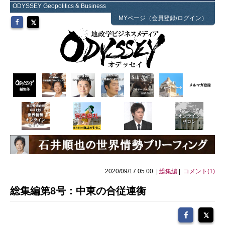
ODYSSEY Geopolitics & Business
MYページ（会員登録/ログイン）
2020/09/17 05:00 |
総集編
|
コメント(1)
総集編第8号：中東の合従連衡