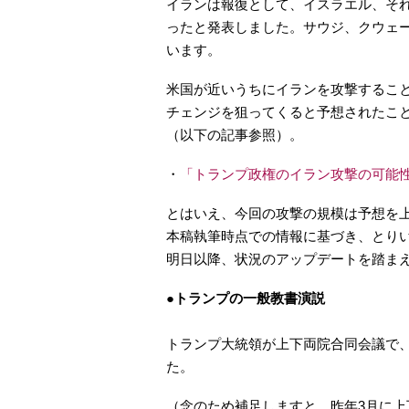
イランは報復として、イスラエル、それ
ったと発表しました。サウジ、クウェ
います。
米国が近いうちにイランを攻撃するこ
チェンジを狙ってくると予想されたこ
（以下の記事参照）。
・
「トランプ政権のイラン攻撃の可能
とはいえ、今回の攻撃の規模は予想を
本稿執筆時点での情報に基づき、とり
明日以降、状況のアップデートを踏ま
●トランプの一般教書演説
トランプ大統領が上下両院合同会議で
た。
（念のため補足しますと、昨年3月に