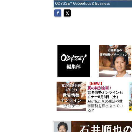
ODYSSEY Geopolitics & Business
【NEW!】
夏の特別企画！
世界情勢オンラインセ
ミナー8月8日（土）
AIが私たちの生活や世
界情勢を揺さぶってい
る？