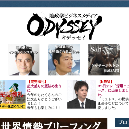
【完売御礼】
【NEW!】
超大盛りの瓶詰め生う
BS日テレ「深層ニ
に
ース」に出演しまし
今年のもたくさんのご
た。
注文ありがとうござい
「ミュトス」の提供
ました！
止命令などについて
来年もお楽しみに！！
説しました。