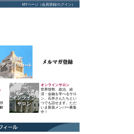
MYページ（会員登録/ログイン）
オンラインサロン
ュ
世界情勢、政治、経
済・金融を学べるサロ
ン。石井さんたちとい
停
つでも話せます。ただ
解
いま新規メンバー募集
中！