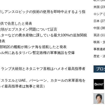
米国
(23
対しアンスロピックの技術の使用を即時中止するよう指
ロシア
(
日本
(27
提供で合意したと発表
中国
(38
統領がエプスタイン問題について証言
ターなどの農水産物に課している最大100%の追加関税
英語
(11
発表
映画・
に南部戦区の艦船が南シナ海を巡航したと発表
事務連
ハル州にあるタリバン暫定政権の軍事施設を空爆
歴史・
トランプ大統領とネタニヤフ首相はハメネイ最高指導者
スラエルとUAE、バーレーン、カタールの米軍基地を
ネイ最高指導者は無事と発言）