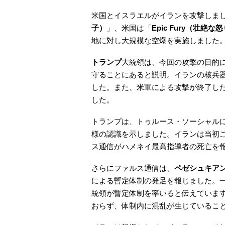
米国とイスラエルがイランを攻撃しま
子）
」、米国は「
Epic Fury（壮絶な
地に対し大規模な空爆を実施しました
トランプ
大統領は、今回の攻撃の目的
守ることにあると説明。イランの核兵
した。また、米軍による攻撃が終了し
した。
トランプは、トゥルース・ソーシャル
様の認識を示しました。イランは当初
ス通信がハメネイ最高指導者の死亡を
さらにファルス通信は、
ペゼシュキア
による暫定体制の発足を報じました。
統領が暫定体制を率いると伝えていま
おらず、体制内に混乱が生じているこ