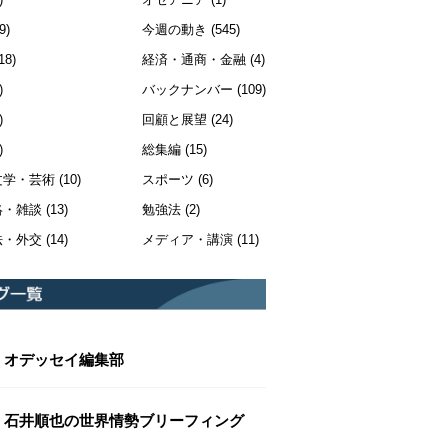
9)
今週の動き
(545)
18)
経済・通商・金融
(4)
)
バックナンバー
(109)
)
回顧と展望
(24)
)
総集編
(15)
文学・芸術
(10)
スポーツ
(6)
絡・雑談
(13)
勉強法
(2)
法・外交
(14)
メディア・講演
(11)
オデッセイ編集部
石井順也の世界情勢ブリーフィング