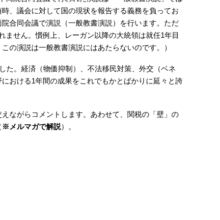
随時、議会に対して国の現状を報告する義務を負ってお
両院合同会議で演説（一般教書演説）を行います。ただ
れません。慣例上、レーガン以降の大統領は就任1年目
、この演説は一般教書演説にはあたらないのです。）
ました。経済（物価抑制）、不法移民対策、外交（ベネ
野における1年間の成果をこれでもかとばかりに延々と誇
交えながらコメントします。あわせて、関税の「壁」の
（
※メルマガで解説
）。