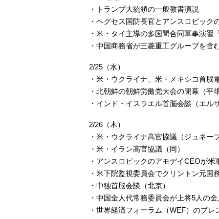
・トランプ大統領の一般教書演説
・ヘグセス国防長官とアンスロピックの
・米・タイ主導の多国間合同軍事演習「
・中国商務省が三菱重工グループを含む
2/25（水）
・米・ウクライナ、米・メキシコ首脳
・北朝鮮の朝鮮労働党大会の閉幕（平
・インド・イスラエル首脳会談（エル
2/26（木）
・米・ウクライナ高官協議（ジュネー
・米・イラン高官協議（同）
・アンスロピックのアモデイCEOが米軍
・米下院監視委員会でクリントン元国
・中独首脳会談（北京）
・中国全人代常務委員会が上将5人の
・世界経済フォーラム（WEF）のブレ