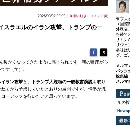
2026/03/02 00:00 |
今週の動き
|
コメント(0)
東京大
（国際
とイスラエルのイラン攻撃、トランプの一
外務省
を経て
サカナ
リジェ
趣味は
グ、ゴ
ぶん暖かくなってきたように感じられます。朝の寝床が心
メルマ
いです（笑）。
バック
総集編
メルマ
るイラン攻撃
と、
トランプ大統領の一般教書演説
を取り
かねてから予想していたとおりの展開ですが、情勢が流
ォローアップを行いたいと思っています。
の投
News