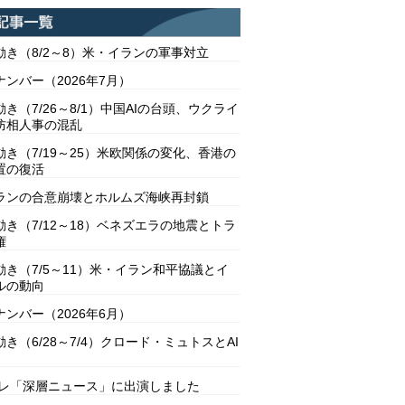
動き（8/2～8）米・イランの軍事対立
ンバー（2026年7月）
き（7/26～8/1）中国AIの台頭、ウクライ
防相人事の混乱
動き（7/19～25）米欧関係の変化、香港の
置の復活
ランの合意崩壊とホルムズ海峡再封鎖
動き（7/12～18）ベネズエラの地震とトラ
権
動き（7/5～11）米・イラン和平協議とイ
ルの動向
ンバー（2026年6月）
き（6/28～7/4）クロード・ミュトスとAI
テレ「深層ニュース」に出演しました