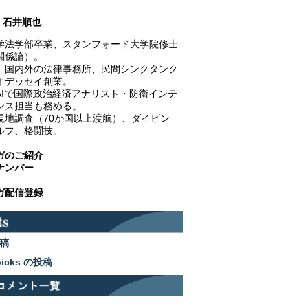
石井順也
学法学部卒業、スタンフォード大学院修士
関係論）。
、国内外の法律事務所、民間シンクタンク
オデッセイ創業。
AIで国際政治経済アナリスト・防衛インテ
ンス担当も務める。
現地調査（70か国以上渡航）、ダイビン
ルフ、格闘技。
ガのご紹介
ナンバー
ガ配信登録
稿
picks の投稿