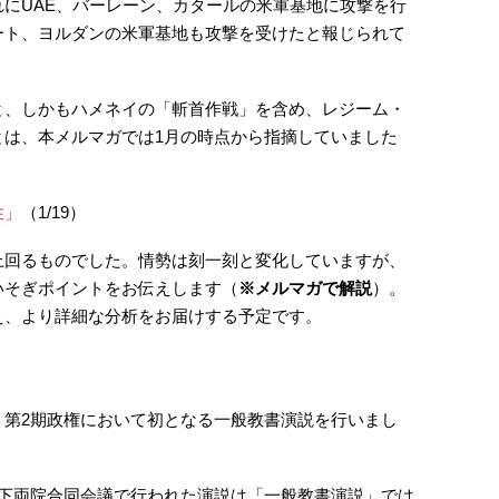
にUAE、バーレーン、カタールの米軍基地に攻撃を行
ート、ヨルダンの米軍基地も攻撃を受けたと報じられて
と、しかもハメネイの「斬首作戦」を含め、レジーム・
とは、本メルマガでは1月の時点から指摘していました
性」
（1/19）
上回るものでした。情勢は刻一刻と変化していますが、
いそぎポイントをお伝えします（
※メルマガで解説
）。
え、より詳細な分析をお届けする予定です。
、第2期政権において初となる一般教書演説を行いまし
上下両院合同会議で行われた演説は「一般教書演説」では