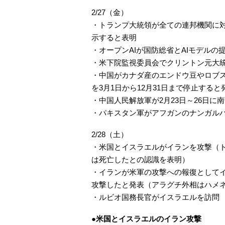
2/27（金）
・トランプ大統領が全ての連邦機関に
示すると表明
・オープンAIが国防総省とAIモデルの
・米下院監視委員会でクリントン元大
・中国がカナダ産のエンドウ豆やロブス
を3月1日から12月31日まで停止すると
・中国人民解放軍が2月23日～26日
・パキスタン軍がアフガンのナンガル
2/28（土）
・米国とイスラエルがイランを攻撃（
は死亡したとの認識を表明）
・イランが米軍の攻撃への報復としてイ
攻撃したと発表（アラグチ外相はハメ
・ルビオ国務長官がイスラエルを訪問
●米国とイスラエルのイラン攻撃