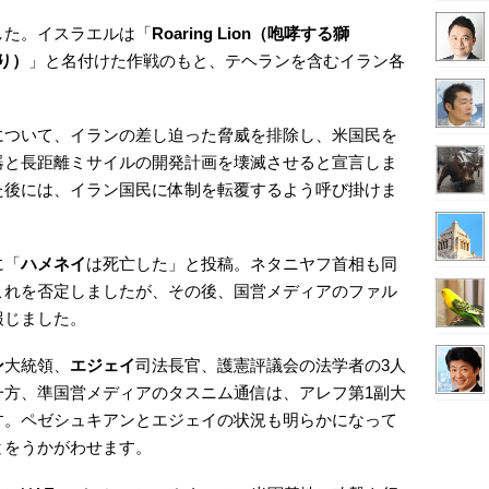
した。イスラエルは「
Roaring Lion（咆哮する獅
怒り）
」と名付けた作戦のもと、テヘランを含むイラン各
。
について、イランの差し迫った脅威を排除し、米国民を
器と長距離ミサイルの開発計画を壊滅させると宣言しま
た後には、イラン国民に体制を転覆するよう呼び掛けま
に「
ハメネイ
は死亡した」と投稿。ネタニヤフ首相も同
これを否定しましたが、その後、国営メディアのファル
報じました。
ン
大統領、
エジェイ
司法長官、護憲評議会の法学者の3人
一方、準国営メディアのタスニム通信は、アレフ第1副大
す。ペゼシュキアンとエジェイの状況も明らかになって
とをうかがわせます。