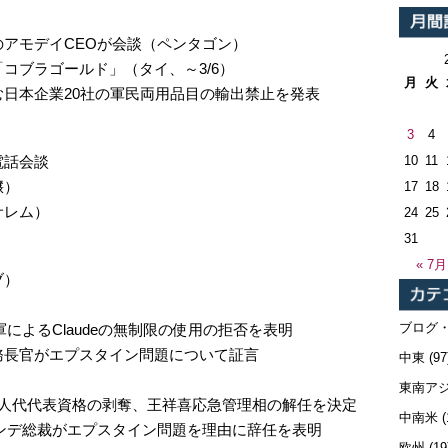
アモデイCEOが会談（ペンタゴン）
コブラゴールド」（タイ、～3/6）
月
火
日本企業20社の軍民両用品目の輸出禁止を発表
3
4
電話会談
10
11
壌）
17
18
サレム）
24
25
31
« 7月
ブ）
ブログ
によるClaudeの無制限の使用の拒否を表明
務長官がエプスタイン問題について証言
中東
(97
東南ア
全人代代表資格の剥奪、王祥喜応急管理相の解任を決定
中南米
(
ンデ総裁がエプスタイン問題を理由に辞任を表明
欧州
(19