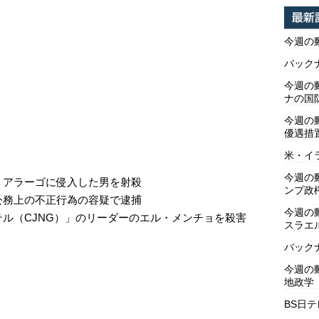
今週の
バックナ
今週の動
ナの国
今週の
優遇措
米・イ
今週の
・アラーゴに侵入した男を射殺
ンプ政
公務上の不正行為の容疑で逮捕
今週の
ル（CJNG）」のリーダーのエル・メンチョを殺害
スラエ
バックナ
今週の動
地政学
BS日