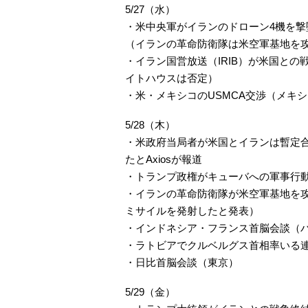
5/27（水）
・米中央軍がイランのドローン4機を
（イランの革命防衛隊は米空軍基地を
・イラン国営放送（IRIB）が米国と
イトハウスは否定）
・米・メキシコのUSMCA交渉（メキシ
5/28（木）
・米政府当局者が米国とイランは暫定
たとAxiosが報道
・トランプ政権がキューバへの軍事行動
・イランの革命防衛隊が米空軍基地を
ミサイルを発射したと発表）
・インドネシア・フランス首脳会談（
・ラトビアでクルベルグス首相率いる
・日比首脳会談（東京）
5/29（金）