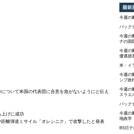
今週の
バックナ
今週の動
ナの国
今週の
優遇措
米・イ
今週の
ンプ政
今週の
渉について米国の代表団に合意を急がないようにと伝え
スラエ
バックナ
今週の動
ち上げに成功
地政学
中距離弾道ミサイル「オレシニク」で攻撃したと発表
BS日