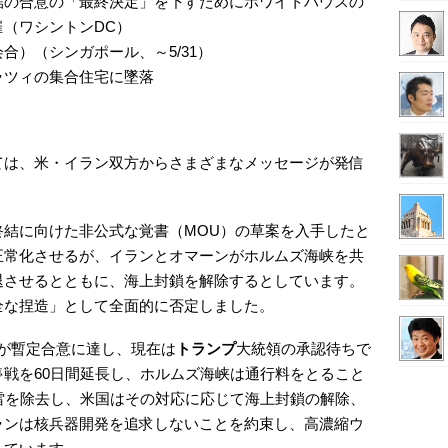
結の合意の「最終決定」を下すためにホワイトハウスの
（ワシントンDC）
合）（シンガポール、～5/31）
ラツィの集合住宅に墜落
ては、米・イラン双方からさまざまなメッセージが発信
終結に向けた非公式な覚書（MOU）の草案を入手したと
正常化させるが、イランとオマーンがホルムズ海峡を共
退させるとともに、海上封鎖を解除するとしています。
全な捏造」として全面的に否定しました。
ンが暫定合意に達し、現在は
トランプ
大統領の承認待ちで
戦を60日間延長し、ホルムズ海峡は通行料をとること
雷を除去し、米国はその対応に応じて海上封鎖の解除、
ランは核兵器開発を追求しないことを約束し、高濃縮ウ