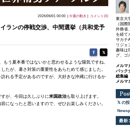
2026/06/01 00:00 |
今週の動き
|
コメント(0)
東京大
（国際
）米・イランの停戦交渉、中間選挙（共和党予
外務省
を経て
サカナ
リジェ
趣味は
グ、ゴ
き、もう夏本番ではないかと思わせるような陽気ですね。
メルマ
ましたが、暑さ対策の重要性をあらためて感じました。
バック
総集編
を訪れる予定があるのですが、大好きな沖縄に行けるか
メルマ
ですが、今回は久しぶりに
米国政治
も取り上げます。
の投
内容になったと思いますので、ぜひお楽しみください。
News