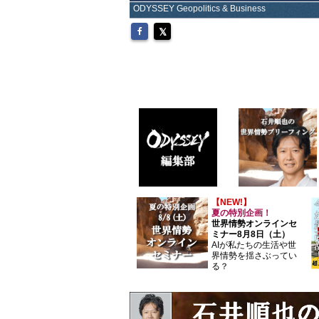
ODYSSEY Geopolitics & Business
【NEW!】
夏の特別企画！
世界情勢オンラインセ
ミナー8月8日（土）
AIが私たちの生活や世
界情勢を揺さぶってい
る？