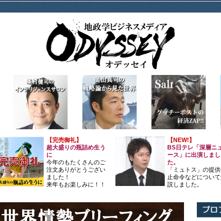
【完売御礼】
【NEW!】
超大盛りの瓶詰め生う
BS日テレ「深層ニ
に
ース」に出演しまし
今年のもたくさんのご
た。
注文ありがとうござい
「ミュトス」の提供
ました！
止命令などについて
来年もお楽しみに！！
説しました。