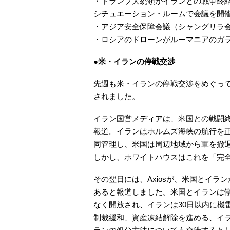
・トランプ大統領がイランとの戦争終
シチュエーション・ルームで会議を開催
・アジア安全保障会議（シャングリラ会
・ロシアのドローンがルーマニアのガ
●米・イランの停戦交渉
先週も米・イランの停戦交渉をめぐっ
されました。
イラン国営メディアは、米国との戦闘
報道。イランはホルムズ海峡の航行を
同管理し、米国は周辺地域から軍を撤
しかし、ホワイトハウスはこれを「完
その翌日には、Axiosが、米国とイラ
あると報道しました。米国とイランは停
なく開放され、イランは30日以内に機
制裁緩和、資産凍結解除を進める、イ