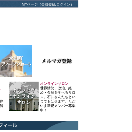
MYページ（会員登録/ログイン）
オンラインサロン
ュ
世界情勢、政治、経
済・金融を学べるサロ
ン。石井さんたちとい
停
つでも話せます。ただ
解
いま新規メンバー募集
中！