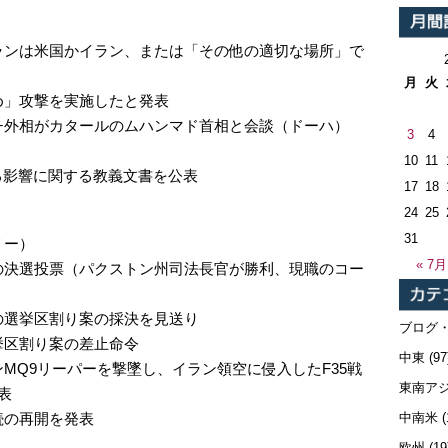
）
ランは米国かイラン、または「その他の適切な場所」で
月
火
め」​攻撃を実施し​たと​発表
チ外相がカタールのムハンマド首相と会談（ドーハ）
3
4
10
11
る影響に関する教義文書を公表
17
18
24
25
31
リー）
« 7月
の決選投票（パクストン州司法長官が勝利、現職のコー
の選挙区割り案の採決を見送り
ブログ
挙区割り案の差止命令
中東
(97
MQ9リーパーを撃墜し、イラン領空に侵入したF35戦
東南ア
表
中南米
(
続の再開を発表
欧州
(19