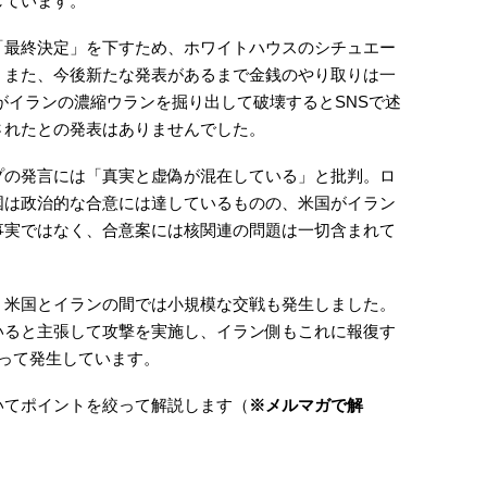
しています。
「最終決定」を下すため、ホワイトハウスのシチュエー
。また、今後新たな発表があるまで金銭のやり取りは一
国がイランの濃縮ウランを掘り出して破壊するとSNSで述
されたとの発表はありませんでした。
プの発言には「真実と虚偽が混在している」と批判。ロ
国は政治的な合意には達しているものの、米国がイラン
事実ではなく、合意案には核関連の問題は一切含まれて
、米国とイランの間では小規模な交戦も発生しました。
いると主張して攻撃を実施し、イラン側もこれに報復す
って発生しています。
いてポイントを絞って解説します（
※メルマガで解