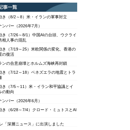
動き（8/2～8）米・イランの軍事対立
ンバー（2026年7月）
き（7/26～8/1）中国AIの台頭、ウクライ
防相人事の混乱
動き（7/19～25）米欧関係の変化、香港の
置の復活
ランの合意崩壊とホルムズ海峡再封鎖
動き（7/12～18）ベネズエラの地震とトラ
権
動き（7/5～11）米・イラン和平協議とイ
ルの動向
ンバー（2026年6月）
き（6/28～7/4）クロード・ミュトスとAI
テレ「深層ニュース」に出演しました