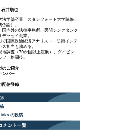
石井順也
学法学部卒業、スタンフォード大学院修士
関係論）。
、国内外の法律事務所、民間シンクタンク
オデッセイ創業。
AIで国際政治経済アナリスト・防衛インテ
ンス担当も務める。
現地調査（70か国以上渡航）、ダイビン
ルフ、格闘技。
ガのご紹介
ナンバー
ガ配信登録
稿
picks の投稿