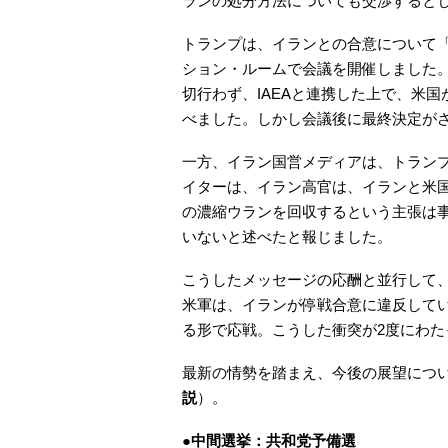
ランの処分方法についても交渉すると
トランプは、イランとの合意について
ション・ルームで会議を開催しました
切行わず、IAEAと連携した上で、米
べました。しかし会議後に最終決定が
一方、イラン国営メディアは、トラン
イターは、イラン高官は、イランと米
の濃縮ウランを回収するという主張は
いないと述べたと報じました。
こうしたメッセージの応酬と並行して
米軍は、イランが停戦合意に違反して
る形で応戦。こうした衝突が2度にわた
最新の情勢を踏まえ、今後の展望につ
説
）。
●中間選挙：共和党予備選