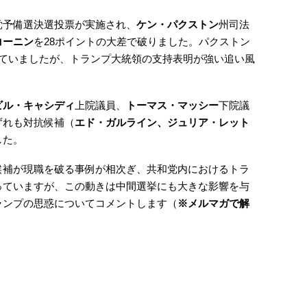
党予備選決選投票が実施され、
ケン・パクストン
州司法
コーニン
を28ポイントの大差で破りました。パクストン
っていましたが、トランプ大統領の支持表明が強い追い風
ビル・キャシディ
上院議員、
トーマス・マッシー
下院議
ずれも対抗候補（
エド・ガルライン、ジュリア・レット
した。
候補が現職を破る事例が相次ぎ、共和党内におけるトラ
っていますが、この動きは中間選挙にも大きな影響を与
ランプの思惑についてコメントします（
※メルマガで解