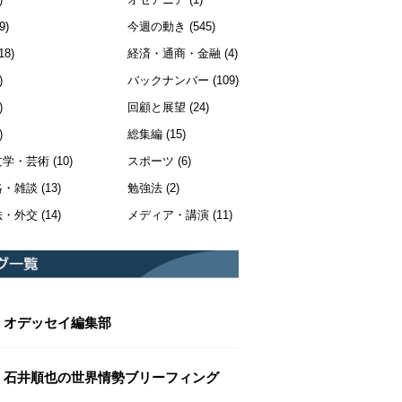
9)
今週の動き
(545)
18)
経済・通商・金融
(4)
)
バックナンバー
(109)
)
回顧と展望
(24)
)
総集編
(15)
文学・芸術
(10)
スポーツ
(6)
絡・雑談
(13)
勉強法
(2)
法・外交
(14)
メディア・講演
(11)
オデッセイ編集部
石井順也の世界情勢ブリーフィング