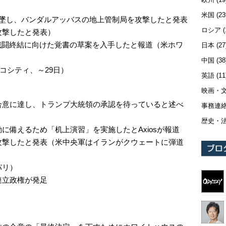
米国
(23
撃墜し、バンダルアッバスの地上管制局を攻撃したと発表
ロシア
(
攻撃したと発表）
の戦闘終結に向けた覚書の草案を入手したと報道（米ホワ
日本
(27
中国
(38
コシティ、～29日）
英語
(11
映画・
合意に達し、トランプ大統領の承認を待っていると述べ
事務連
歴史・
に備えるため「机上演習」を実施したとAxiosが報道
攻撃したと発表（米中央軍はイランがクウェートに弾道
パリ）
連立政権が発足