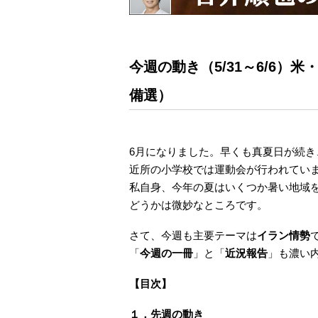
今週の動き（5/31～6/6
備選）
6月になりました。早くも真夏日が続
近所の小学校では運動会が行われてい
私自身、今年の夏はいくつか暑い地域
どうかは微妙なところです。
さて、今週も主要テーマは
イラン情勢
「
今週の一冊
」と「
近況報告
」も濃い
【目次】
１．先週の動き