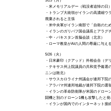
5/25（月）
・米メモリアルデー（戦没者追悼の日
・トランプ大統領がイランの高濃縮ウ
廃棄されると主張
・米中央‌軍がイラ​ン南​部で「自衛⁠のた​
・イランのガリバフ国会議長とアラグ
・中・パキスタン首脳会談（北京）
・ローマ教皇がAIの人間の尊厳に与え
5/26（火）
・日米豪印（クアッド）外相会合（デ
・テキサス州上院議員の共和党予備選
ニンは敗北）
・サウスカロライナ州議会が連邦下院
・アラバマ州連邦地裁が連邦下院の選
・イランの革命防衛隊が米国のドローン
闘機と別のドローン1機も攻撃したと発
・イランが国内でのインターネット接