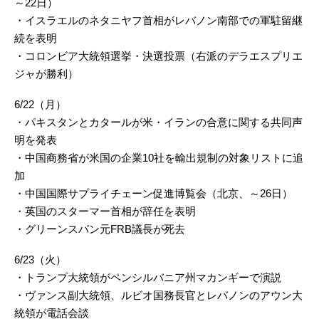
～22日）
・イスラエルのネタニヤフ首相がレバノン南部での軍駐留継
続を表明
・コロンビア大統領選挙・決選投票（右派のデラエスプリエ
ジャが勝利）
6/22（月）
・パキスタンとカタールが米・イランの合意に関する共同声
明を発表
・中国商務省が米国の企業10社を輸出規制の対象リストに追
加
・中国国際サプライチェーン促進博覧会（北京、～26日）
・英国のスターマー首相が辞任を表明
・グリーンスパン元FRB議長が死去
6/23（火）
・トランプ大統領がペンシルバニア州マカンギーで演説
・ヴァンス副大統領、ルビオ国務長官とレバノンのアウン大
統領が電話会談