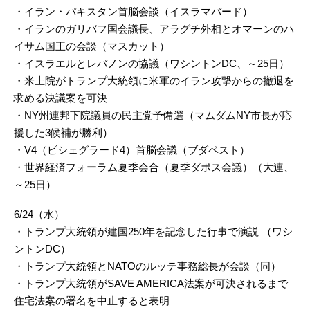
・イラン・パキスタン首脳会談（イスラマバード）
・イランのガリバフ国会議長、アラグチ外相とオマーンのハ
イサム国王の会談（マスカット）
・イスラエルとレバノンの協議（ワシントンDC、～25日）
・米上院がトランプ大統領に米軍のイラン攻撃からの撤退を
求める決議案を可決
・NY州連邦下院議員の民主党予備選（マムダムNY市長が応
援した3候補が勝利）
・V4（ビシェグラード4）首脳会議（ブダペスト）
・世界経済フォーラム夏季会合（夏季ダボス会議）（大連、
～25日）
6/24（水）
・トランプ大統領が建国250年を記念した行事で演説 （ワシ
ントンDC）
・トランプ大統領とNATOのルッテ事務総長が会談（同）
・トランプ大統領がSAVE AMERICA法案が可決されるまで
住宅法案の署名を中止すると表明