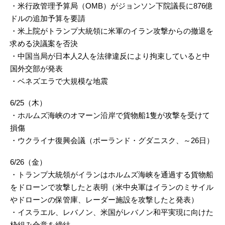
・米行政管理予算局（OMB）がジョンソン下院議長に876億
ドルの追加予算を要請
・米上院がトランプ大統領に米軍のイラン攻撃からの撤退を
求める決議案を否決
・中国当局が日本人2人を法律違反により拘束していると中
国外交部が発表
・ベネズエラで大規模な地震
6/25（木）
・ホルムズ海峡のオマーン沿岸で貨物船1隻が攻撃を受けて
損傷
・ウクライナ復興会議（ポーランド・グダニスク、～26日）
6/26（金）
・トランプ大統領がイランはホルムズ海峡を通過する貨物船
をドローンで攻撃したと表明（米中央軍はイランのミサイル
やドローンの保管庫、レーダー施設を攻撃したと発表）
・イスラエル、レバノン、米国がレバノン和平実現に向けた
枠組み合意を締結