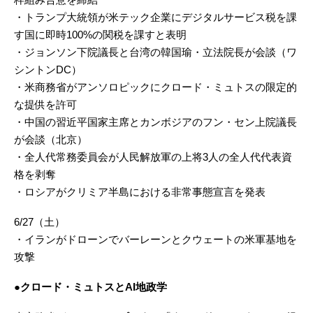
・トランプ大統領が米テック企業にデジタルサービス税を課
す国に即時100%の関税を課すと表明
・ジョンソン下院議長と台湾の韓国瑜・立法院長が会談（ワ
シントンDC）
・米商務省がアンソロピックにクロード・ミュトスの限定的
な提供を許可
・中国の習近平国家主席とカンボジアのフン・セン上院議長
が会談（北京）
・全人代常務委員会が人民解放軍の上将3人の全人代代表資
格を剥奪
・ロシアがクリミア半島における非常事態宣言を発表
6/27（土）
・イランがドローンでバーレーンとクウェートの米軍基地を
攻撃
●クロード・ミュトスとAI地政学