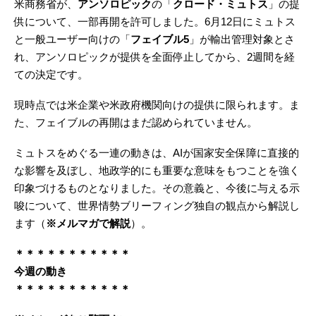
米商務省が、
アンソロピック
の「
クロード・ミュトス
」の提
供について、一部再開を許可しました。6月12日にミュトス
と一般ユーザー向けの「
フェイブル5
」が輸出管理対象とさ
れ、アンソロピックが提供を全面停止してから、2週間を経
ての決定です。
現時点では米企業や米政府機関向けの提供に限られます。ま
た、フェイブルの再開はまだ認められていません。
ミュトスをめぐる一連の動きは、AIが国家安全保障に直接的
な影響を及ぼし、地政学的にも重要な意味をもつことを強く
印象づけるものとなりました。その意義と、今後に与える示
唆について、世界情勢ブリーフィング独自の観点から解説し
ます（
※メルマガで解説
）。
＊＊＊＊＊＊＊＊＊＊＊
今週の動き
＊＊＊＊＊＊＊＊＊＊＊