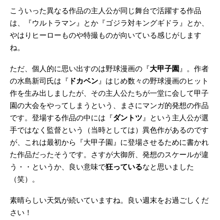
こういった異なる作品の主人公が同じ舞台で活躍する作品
は、『ウルトラマン』とか『ゴジラ対キングギドラ』とか、
やはりヒーローものや特撮ものが向いている感じがします
ね。
ただ、個人的に思い出すのは野球漫画の『
大甲子園
』。作者
の水島新司氏は『
ドカベン
』はじめ数々の野球漫画のヒット
作を生み出しましたが、その主人公たちが一堂に会して甲子
園の大会をやってしまうという、まさにマンガ的発想の作品
です。登場する作品の中には『
ダントツ
』という主人公が選
手ではなく監督という（当時としては）異色作があるのです
が、これは最初から『大甲子園』に登場させるために書かれ
た作品だったそうです。さすが大御所、発想のスケールが違
う・・というか、良い意味で
狂っている
なと思いました
（笑）。
素晴らしい天気が続いていますね。良い週末をお過ごしくだ
さい！