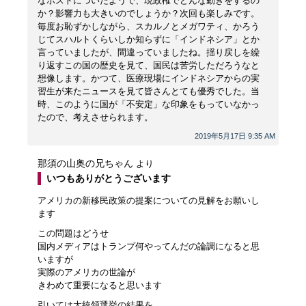
なポストについたようで、現政権でどんな動きをするの
か？影響力も大きいのでしょうか？次回も楽しみです。
毎度お恥ずかしながら、スカルノとメガワティ、かろう
じてスハルトくらいしか知らずに「インドネシア」とか
言っていましたが、間違っていましたね。揺り戻しを繰
り返すこの国の歴史を見て、国民は苦労しただろうなと
想像します。かつて、医療現場にインドネシアからの実
習生が来たニュースを見て皆さんとても優秀でした。当
時、このように国が「不安定」な印象をもっていなかっ
たので、考えさせられます。
2019年5月17日 9:35 AM
那須の山奥の兄ちゃん
より
いつもありがとうございます
アメリカの新移民政策の提案についての見解をお願いし
ます
この問題はどうせ
国内メディアはトランプ何やってんだの論調になると思
いますが
実際のアメリカの世論が
きわめて重要になると思います
引いては大統領選挙の結果を