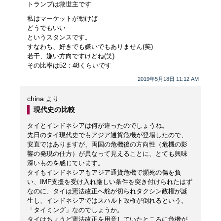
トランプは救世主です
私はマーケットが動けば
どうでもいい
というスタンスです。
すなわち、好きでも嫌いでもありません(笑)
若干、嫌い方向ですけどね(笑)
その比率は52：48くらいです
2019年5月18日 11:12 AM
china
より
現代史の比較
タイとインドネシアは何が違ったのでしょうね。
先日のタイ現代史でもアジア通貨危機が登場したので、
安直ではありますが、両国の危機後の方向性（危機の影
響の発現の仕方）が異なって見えることに、とても興味
深いものを感じています。
タイもインドネシアもアジア通貨危機で瀕死の傷を負
い、IMF支援を受け入れ厳しい条件を突き付けられたはず
なのに、タイは憲法改正へ舵が切られタクシン政権が誕
生し、インドネシアではスハルト政権が倒れるという。
「タイミング」なのでしょうか。
タイはちょうど憲法改正を用意していたところに危機が