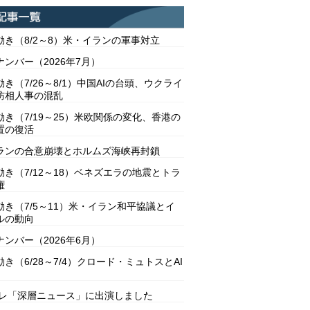
動き（8/2～8）米・イランの軍事対立
ンバー（2026年7月）
き（7/26～8/1）中国AIの台頭、ウクライ
防相人事の混乱
動き（7/19～25）米欧関係の変化、香港の
置の復活
ランの合意崩壊とホルムズ海峡再封鎖
動き（7/12～18）ベネズエラの地震とトラ
権
動き（7/5～11）米・イラン和平協議とイ
ルの動向
ンバー（2026年6月）
き（6/28～7/4）クロード・ミュトスとAI
テレ「深層ニュース」に出演しました