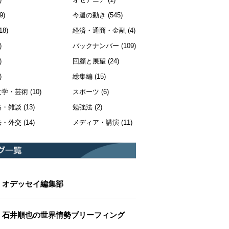
9)
今週の動き
(545)
18)
経済・通商・金融
(4)
)
バックナンバー
(109)
)
回顧と展望
(24)
)
総集編
(15)
文学・芸術
(10)
スポーツ
(6)
絡・雑談
(13)
勉強法
(2)
法・外交
(14)
メディア・講演
(11)
オデッセイ編集部
石井順也の世界情勢ブリーフィング