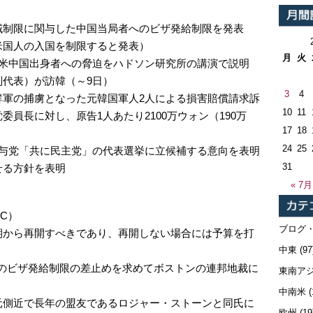
域制限に関与した中国当局者へのビザ発給制限を発表
米国人の入国を制限すると発表）
月
火
在米中国出身者への脅迫をハドソン研究所の講演で説明
代表）が訪韓（～9日）
3
4
鮮軍の捕虜となった元韓国軍人2人による損害賠償請求訴
10
11
員長に対し、原告1人あたり2100万ウォン（190万
17
18
24
25
る与党「共に民主党」の代表選挙に立候補する意向を表明
31
せる方針を表明
« 7月
C）
ブログ
期から再開すべきであり、再開しない場合には予算を打
中東
(97
生へのビザ発給制限の差止めを求めてボストンの連邦地裁に
東南ア
中南米
(
元側近で長年の盟友であるロジャー・ストーンと同氏に
欧州
(19