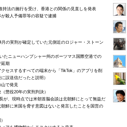
維持法の施行を受け、香港との関係の見直しを発表
事が殺人予備罪等の容疑で逮捕
4月の実刑が確定していた元側近のロジャー・ストーン
ていたニューハンプシャー州のポーツマス国際空港での
で延期
セスするすべての端末から「TikTok」のアプリを削
後に誤送信だったと説明）
の山で発見
（懲役20年の実刑判決）
部長が、現時点では米朝首脳会談は北朝鮮にとって無益だ
北朝鮮に米国を脅す意図はないと発言したことを国営の
利）