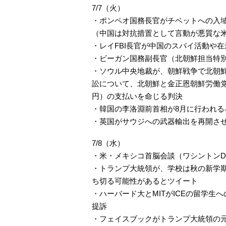
7/7（火）
・ポンペオ国務長官がチベットへの入
（中国は対抗措置として言動が悪質な
・レイFBI長官が中国のスパイ活動や
・ビーガン国務副長官（北朝鮮担当特別
・ソウル中央地裁が、朝鮮戦争で北朝
訟について、北朝鮮と金正恩朝鮮労働党委
円）の支払いを命じる判決
・韓国の李洛淵前首相が8月に行われ
・英国がサウジへの武器輸出を再開さ
7/8（水）
・米・メキシコ首脳会談（ワシントンD
・トランプ大統領が、学校は秋の新学
ち切る可能性があるとツイート
・ハーバード大とMITがICEの留学
提訴
・フェイスブックがトランプ大統領の