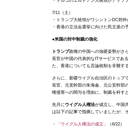
・トルコのエルドアン大統領がアヤソ
7/11（土）
・トランプ大統領がワシントンDC郊
・香港の立法会選挙に向けた民主派の予
●米国の対中制裁の強化
トランプ
政権の中国への強硬姿勢がさ
長官が中国の代表的なITサービスであ
た、香港についても言論統制を非難す
さらに、新疆ウイグル自治区のトップ
長官、元党幹部の朱海侖、元公安幹部
権侵害への関与を理由に、制裁を科す
先月に
ウイグル人権法
が成立し、中国
は以下の記事で指摘していましたが、
・
「ウイグル人権法の成立」
（6/22）