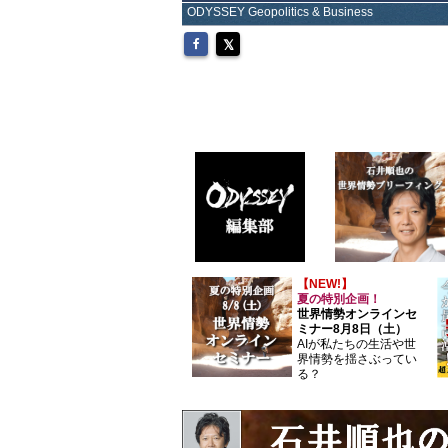
ODYSSEY Geopolitics & Business
【NEW!】
夏の特別企画！
世界情勢オンラインセ
ミナー8月8日（土）
AIが私たちの生活や世
界情勢を揺さぶってい
る？