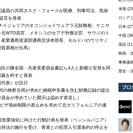
米国
(23
院議員の共同タスク・フォースが医療、刑事司法、気候
ロシア
(
提言を発表
ナイジェリアのオコンジョイウェアラ元財務相、ケニヤ
日本
(27
元WTO高官、メキシコのセアデ外務次官、サウジのト
中国
(38
・産業通商資源部通商交渉本部長、モルドバのウリヤノ
英語
(11
際貿易相が出馬）
映画・
事務連
治区の陳全国・共産党委員会書記ら4人と新疆公安局を同
歴史・
制裁を科すと発表
別代表）が訪日
Y州の検察当局が求めた納税申告書を含む財務記録の提出
委員会が求めていた開示は認めず差戻し）
のビザ発給制限の差止めを求めて北カリフォルニアの連
の製造業強化に向けた行動計画を発表（ペンシルバニア）
維持法の施行を受け、香港との犯罪人引渡条約の停止を