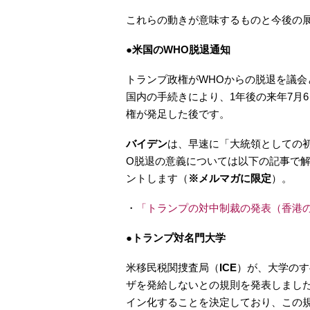
これらの動きが意味するものと今後の
●米国のWHO脱退通知
トランプ政権がWHOからの脱退を議会
国内の手続きにより、1年後の来年7月
権が発足した後です。
バイデン
は、早速に「大統領としての初
O脱退の意義については以下の記事で
ントします（
※メルマガに限定
）。
・
「トランプの対中制裁の発表（香港
●トランプ対名門大学
米移民税関捜査局（
ICE
）が、大学のす
ザを発給しないとの規則を発表しました
イン化することを決定しており、この