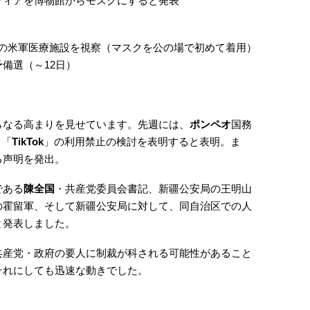
フィアを博物館からモスクにすると発表
外の米軍医療施設を視察（マスクを公の場で初めて着用）
備選（～12日）
らなる高まりを見せています。先週には、
ポンペオ
国務
る「
TikTok
」の利用禁止の検討を表明すると表明。ま
る声明を発出。
である
陳全国
・共産党委員会書記、新疆公安局の王明山
の霍留軍、そして新疆公安局に対して、同自治区での人
と発表しました。
共産党・政府の要人に制裁が科される可能性があること
それにしても迅速な動きでした。