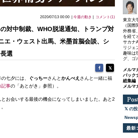
2020/07/13 00:00 |
今週の動き
|
コメント(1)
東京大
（国際
米国の対中制裁、WHO脱退通知、トランプ対
外務省
を経て
ニエ・ウェスト出馬、米墨首脳会談、シ
サカナ
リジェ
局長選
趣味は
グ、ゴ
メルマ
バック
年の七夕には、
ぐっちー
さんと
かんべえ
さんと一緒に福
総集編
の記事
の「あとがき」参照）。
メルマ
んとお会いする最後の機会になってしまいました。あと2
・。
の投
News