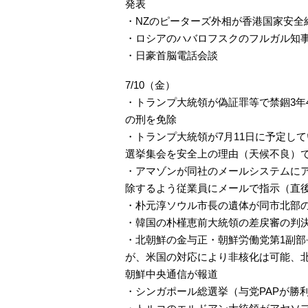
発表
・NZのピーターズ外相が香港国家安全
・ロシアのハバロフスクのフルガル知
・日豪首脳電話会談
7/10（金）
・トランプ大統領が偽証罪等で禁錮3年
の刑を免除
・トランプ大統領が7月11日に予定し
選挙集会を安全上の理由（天候不良）
・アマゾンが同社のメールシステムにアク
除するよう従業員にメールで指示（直
・朴元淳ソウル市長の遺体が同市北部
・韓国の朴槿恵前大統領の差戻審の判決
・北朝鮮の金与正・朝鮮労働党第1副
が、米国の対応により非核化は可能、
朝鮮中央通信が報道
・シンガポール総選挙（与党PAPが勝