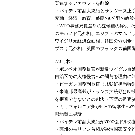
関連するアカウントを削除
・バイデン前副大統領とサンダース上
変動、経済、教育、移民の6分野の政策
・WTO事務局長選挙の立候補の締切（
のモハメド元外相、エジプトのマムドゥ
ワイジリ元経済企画相、韓国の兪明希
ブスキ元外相、英国のフォックス前国
7/9（木）
・ポンペオ国務長官が新疆ウイグル自
自治区での人権侵害への関与を理由に
・ビーガン国務副長官（北朝鮮担当特
・米連邦最高裁がトランプ大統領はN
を拒否できないとの判決（下院の調査
・カリフォルニア州がICEの留学生へ
邦地裁に提訴
・バイデン前副大統領が7000億ドル
・豪州のモリソン首相が香港国家安全