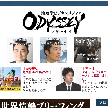
【完売御礼】
【NEW!】
超大盛りの瓶詰め生う
BS日テレ「深層ニ
に
ース」に出演しまし
今年のもたくさんのご
た。
注文ありがとうござい
「ミュトス」の提供
ました！
止命令などについて
来年もお楽しみに！！
説しました。