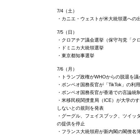
7/4（土）
・カニエ・ウェストが米大統領選への
7/5（日）
・クロアチア議会選挙（保守与党「ク
・ドミニカ大統領選挙
・東京都知事選挙
7/6（月）
・トランプ政権がWHOからの脱退を議
・ポンペオ国務長官が「TikTok」の
・ポンペオ国務長官が香港での言論統
・米移民税関捜査局（ICE）が大学の
しないとの規則を発表
・グーグル、フェイスブック、ツイッ
の提供を停止
・フランス大統領府が新内閣の閣僚名