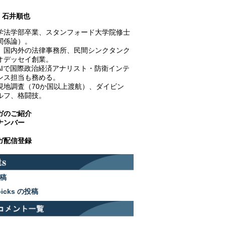
石井順也
学法学部卒業、スタンフォード大学院修士
関係論）。
、国内外の法律事務所、民間シンクタンク
オデッセイ創業。
AIで国際政治経済アナリスト・防衛インテ
ンス担当も務める。
現地調査（70か国以上渡航）、ダイビン
ルフ、格闘技。
ガのご紹介
ナンバー
ガ配信登録
稿
picks の投稿