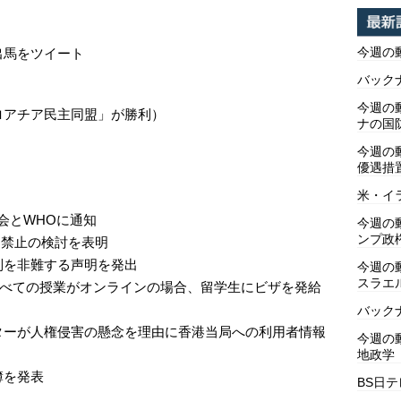
今週の
出馬をツイート
バックナ
今週の動
ロアチア民主同盟」が勝利）
ナの国
今週の
優遇措
米・イ
会とWHOに通知
今週の
ンプ政
利用禁止の検討を表明
制を非難する声明を発出
今週の
スラエ
すべての授業がオンラインの場合、留学生にビザを発給
バックナ
ターが人権侵害の懸念を理由に香港当局への利用者情報
今週の動
地政学
簿を発表
BS日