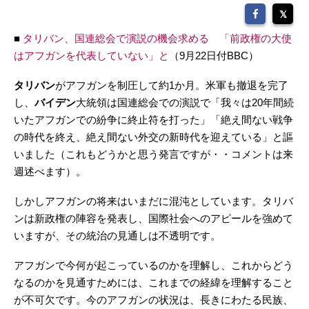
■
タリバン、国連総会で演説の機会求める 「前政権の大使
はアフガンを代表していない」と
（9月22日付BBC）
タリバン
がアフガンを制圧して約1か月。米軍も撤退を完了
し、
バイデン
大統領は国連総会での演説で「我々は20年間続
いたアフガンでの紛争に終止符を打った」「絶え間ない戦争
の時代を終え、絶え間ない外交の新時代を迎えている」と謳
いました（これもどうかと思う発言ですが・・コメントは来
週述べます）。
しかしアフガンの将来はいまだに混沌としています。タリバ
ンは新政権の陣容を発表し、国際社会へのアピールを強めて
いますが、その統治の見通しは不透明です。
アフガンで今何が起こっているのかを理解し、これからどう
なるのかを見通すためには、これまでの経緯を理解すること
が不可欠です。今のアフガンの状況は、長きにわたる民族、