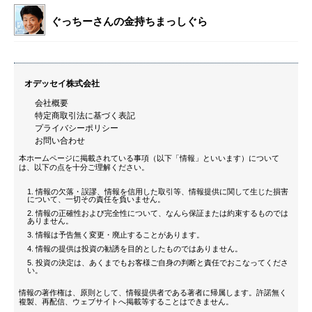
ぐっちーさんの金持ちまっしぐら
オデッセイ株式会社
会社概要
特定商取引法に基づく表記
プライバシーポリシー
お問い合わせ
本ホームページに掲載されている事項（以下「情報」といいます）について
は、以下の点を十分ご理解ください。
情報の欠落・誤謬、情報を信用した取引等、情報提供に関して生じた損害
について、一切その責任を負いません。
情報の正確性および完全性について、なんら保証または約束するものでは
ありません。
情報は予告無く変更・廃止することがあります。
情報の提供は投資の勧誘を目的としたものではありません。
投資の決定は、あくまでもお客様ご自身の判断と責任でおこなってくださ
い。
情報の著作権は、原則として、情報提供者である著者に帰属します。許諾無く
複製、再配信、ウェブサイトへ掲載等することはできません。