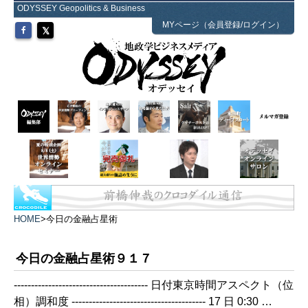
ODYSSEY Geopolitics & Business
MYページ（会員登録/ログイン）
HOME
>
今日の金融占星術
今日の金融占星術９１７
--------------------------------------- 日付東京時間アスペクト（位
相）調和度 --------------------------------------- 17 日 0:30 …