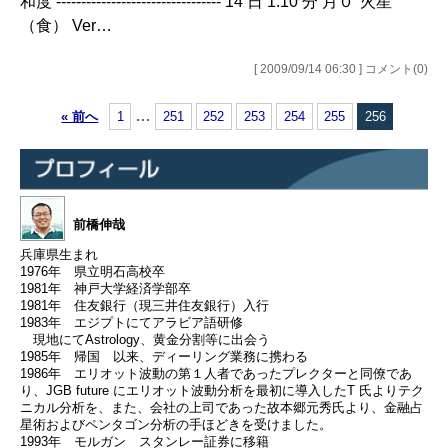
和度 --------------------------------- 14 日 1:10 分 月０°火星
（食） Ver…
[ 2009/09/14 06:30 ] コメント(0)
…
« 前へ
1
251
252
253
254
255
256
前橋伸哉
兵庫県生まれ
1976年 県立明石高校卒
1981年 神戸大学経済学部卒
1981年 住友銀行（現三井住友銀行）入行
1983年 エジプトにてアラビア語研修
現地にてAstrology、黄金分割等に出会う
1985年 帰国 以来、ディーリング業務に携わる
1986年 エリオット波動の第１人者であったプレクターと同僚であ
り、JGB future にエリオット波動分析を最初に導入したT 氏よりテク
ニカル分析を、また、会社の上司であった故本郷元秀氏より、金融占
星術およびペンタゴン分析の手ほどきを受けました。
1993年 モルガン スタンレー証券に移籍