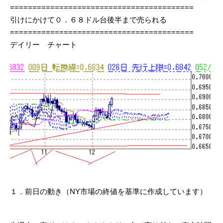
=========================================
引けにかけて０．６８ドル台後半まで売られる
=========================================
デイリー チャート
１．前日の動き（NY市場の終値を基準に作成しています）