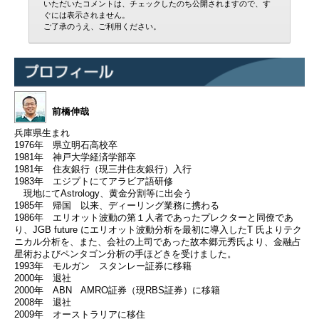
いただいたコメントは、チェックしたのち公開されますので、す
ぐには表示されません。
ご了承のうえ、ご利用ください。
前橋伸哉
兵庫県生まれ
1976年 県立明石高校卒
1981年 神戸大学経済学部卒
1981年 住友銀行（現三井住友銀行）入行
1983年 エジプトにてアラビア語研修
現地にてAstrology、黄金分割等に出会う
1985年 帰国 以来、ディーリング業務に携わる
1986年 エリオット波動の第１人者であったプレクターと同僚であ
り、JGB future にエリオット波動分析を最初に導入したT 氏よりテク
ニカル分析を、また、会社の上司であった故本郷元秀氏より、金融占
星術およびペンタゴン分析の手ほどきを受けました。
1993年 モルガン スタンレー証券に移籍
2000年 退社
2000年 ABN AMRO証券（現RBS証券）に移籍
2008年 退社
2009年 オーストラリアに移住