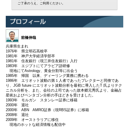
ご了承のうえ、ご利用ください。
前橋伸哉
兵庫県生まれ
1976年 県立明石高校卒
1981年 神戸大学経済学部卒
1981年 住友銀行（現三井住友銀行）入行
1983年 エジプトにてアラビア語研修
現地にてAstrology、黄金分割等に出会う
1985年 帰国 以来、ディーリング業務に携わる
1986年 エリオット波動の第１人者であったプレクターと同僚であ
り、JGB future にエリオット波動分析を最初に導入したT 氏よりテク
ニカル分析を、また、会社の上司であった故本郷元秀氏より、金融占
星術およびペンタゴン分析の手ほどきを受けました。
1993年 モルガン スタンレー証券に移籍
2000年 退社
2000年 ABN AMRO証券（現RBS証券）に移籍
2008年 退社
2009年 オーストラリアに移住
現地のホットな経済情報も配信中