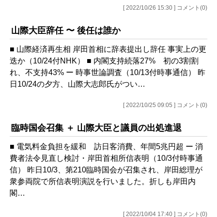
[ 2022/10/26 15:30 ] コメント(0)
山際大臣辞任 〜 後任は誰か
■ 山際経済再生相 岸田首相に辞表提出し辞任 事実上の更
迭か（10/24付NHK） ■ 内閣支持続落27% 初の3割割
れ、不支持43% ー 時事世論調査（10/13付時事通信） 昨
日10/24の夕方、山際大志郎氏がつい…
[ 2022/10/25 09:05 ] コメント(0)
臨時国会召集 ＋ 山際大臣と議員の出処進退
■ 電気料金負担を緩和 訪日客消費、年間5兆円超 ー 消
費者法令見直し検討・岸田首相所信表明（10/3付時事通
信） 昨日10/3、第210臨時国会が召集され、岸田総理が
衆参両院で所信表明演説を行いました。折しも岸田内
閣…
[ 2022/10/04 17:40 ] コメント(0)