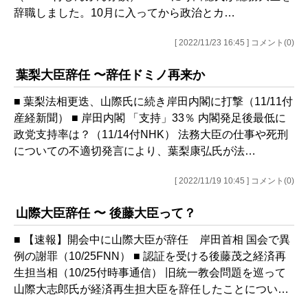
辞職しました。10月に入ってから政治とカ…
[ 2022/11/23 16:45 ] コメント(0)
葉梨大臣辞任 〜辞任ドミノ再来か
■ 葉梨法相更迭、山際氏に続き岸田内閣に打撃（11/11付
産経新聞） ■ 岸田内閣 「支持」33％ 内閣発足後最低に
政党支持率は？（11/14付NHK） 法務大臣の仕事や死刑
についての不適切発言により、葉梨康弘氏が法…
[ 2022/11/19 10:45 ] コメント(0)
山際大臣辞任 〜 後藤大臣って？
■ 【速報】開会中に山際大臣が辞任 岸田首相 国会で異
例の謝罪（10/25FNN） ■ 認証を受ける後藤茂之経済再
生担当相（10/25付時事通信） 旧統一教会問題を巡って
山際大志郎氏が経済再生担大臣を辞任したことについ…