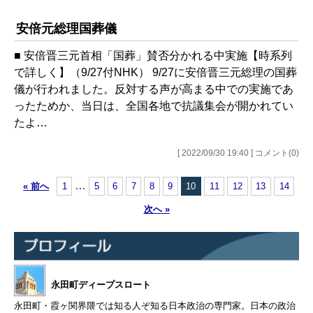
安倍元総理国葬儀
■ 安倍晋三元首相「国葬」賛否分かれる中実施【時系列
で詳しく】（9/27付NHK） 9/27に安倍晋三元総理の国葬
儀が行われました。反対する声が高まる中での実施であ
ったためか、当日は、全国各地で抗議集会が開かれてい
たよ…
[ 2022/09/30 19:40 ] コメント(0)
…
« 前へ
1
5
6
7
8
9
10
11
12
13
14
次へ »
永田町ディープスロート
永田町・霞ヶ関界隈では知る人ぞ知る日本政治の専門家。日本の政治