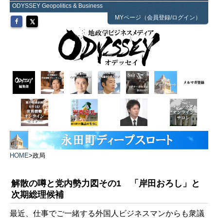
ODYSSEY Geopolitics & Business
MYページ（会員登録/ログイン）
HOME
>
政局
解散の噂と党内勢力図その1 「岸田おろし」と
次期総理候補
最近、仕事でご一緒する外国人ビジネスマンからも衆議