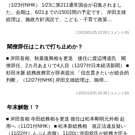
（1/23付NHK） 1/23に第211通常国会が召集されまし
た。会期は、6/21までの150日間の予定です。 岸田文雄
総理は、施政方針演説で、こども・子育て政策…
[ 2023/01/25 22:00 ] コメント(0)
閣僚辞任はこれで打ち止めか？
■ 岸田首相、秋葉復興相を更迭 後任に渡辺博道氏 閣
僚辞任、2カ月あまりで4人目（12/27付日本経済新聞） ■
杉田水脈 総務政務官が辞表提出 「信念貫きたいが総合的
判断」（12/27付NHK) 岸田文雄総理は、御用…
[ 2022/12/31 20:30 ] コメント(0)
年末解散！？
■ 岸田首相 寺田総務相を更迭 後任は松本剛明元外相 起
用へ（11/21付NHK） ■ 松本新総務相 規正法違反疑い
（11/22付しんぶん赤旗） 11/20に寺田稔氏が総務大臣を