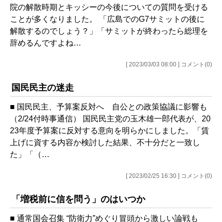
院の解散時期とキッシーの今後についての質問を受ける
ことが多くなりました。 「広島でのG7サミットの後に
解散するのでしょう？」「サミットが終わったら総理を
辞めるんですよね…
[ 2023/03/03 08:00 ] コメント(0)
国民民主の迷走
■ 国民民主、予算案反対へ 自公との政策協議に影響も
（2/24付時事通信） 国民民主党の玉木雄一郎代表が、20
23年度予算案に反対する意向を明らかにしました。「賃
上げに資する内容か検討した結果、不十分だと一致し
た」「（…
[ 2023/02/25 16:30 ] コメント(0)
「増税前に信を問う」のはいつか
■ 通常国会召集 “防衛力”めぐり冒頭から激しい論戦も