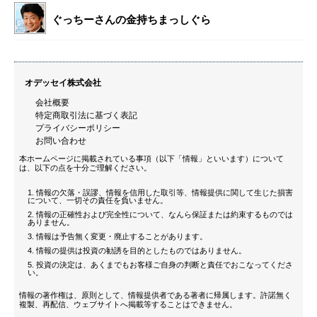
ぐっちーさんの金持ちまっしぐら
オデッセイ株式会社
会社概要
特定商取引法に基づく表記
プライバシーポリシー
お問い合わせ
本ホームページに掲載されている事項（以下「情報」といいます）について
は、以下の点を十分ご理解ください。
情報の欠落・誤謬、情報を信用した取引等、情報提供に関して生じた損害
について、一切その責任を負いません。
情報の正確性および完全性について、なんら保証または約束するものでは
ありません。
情報は予告無く変更・廃止することがあります。
情報の提供は投資の勧誘を目的としたものではありません。
投資の決定は、あくまでもお客様ご自身の判断と責任でおこなってくださ
い。
情報の著作権は、原則として、情報提供者である著者に帰属します。許諾無く
複製、再配信、ウェブサイトへ掲載等することはできません。