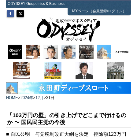
ODYSSEY Geopolitics & Business
MYページ（会員登録/ログイン）
HOME
>
2024年
>
12月
>
31日
「103万円の壁」の引き上げでどこまで行けるの
か 〜 国民民主党の今後
■ 自民公明 与党税制改正大綱を決定 控除額123万円