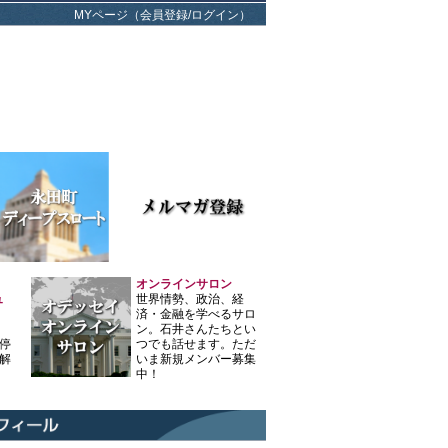
MYページ（会員登録/ログイン）
オンラインサロン
ュ
世界情勢、政治、経
済・金融を学べるサロ
ン。石井さんたちとい
停
つでも話せます。ただ
解
いま新規メンバー募集
中！