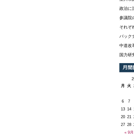
政治に
参議院
それぞ
バックナ
中道改
国力研
月
火
6
7
13
14
20
21
27
28
« 9月