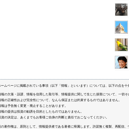
ホームページに掲載されている事項（以下「情報」といいます）については、以下の点を十
情報の欠落・誤謬、情報を信用した取引等、情報提供に関して生じた損害について、一切そ
情報の正確性および完全性について、なんら保証または約束するものではありません。
情報は予告無く変更・廃止することがあります。
情報の提供は投資の勧誘を目的としたものではありません。
投資の決定は、あくまでもお客様ご自身の判断と責任でおこなってください。
報の著作権は、原則として、情報提供者である著者に帰属します。許諾無く複製、再配信、