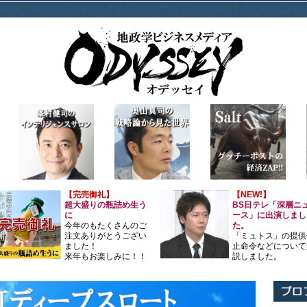
【完売御礼】
【NEW!】
超大盛りの瓶詰め生う
BS日テレ「深層ニ
に
ース」に出演しまし
今年のもたくさんのご
た。
注文ありがとうござい
「ミュトス」の提供
ました！
止命令などについて
来年もお楽しみに！！
説しました。