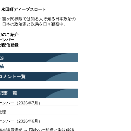
永田町ディープスロート
・霞ヶ関界隈では知る人ぞ知る日本政治の
。日本の政治家と政局を日々観察中。
ガのご紹介
ナンバー
ガ配信登録
稿
ンバー（2026年7月）
総理
ンバー（2026年6月）
議会議員選挙 ～ 国政への影響と泡沫候補