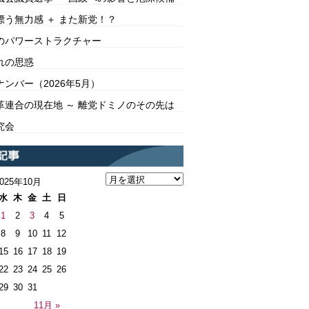
漂う無力感 ＋ また新党！？
のパワーストラクチャー
れの思惑
ンバー（2026年5月）
革連合の現在地 ～ 離党ドミノのその先は
究会
2025年10月
水
木
金
土
日
1
2
3
4
5
8
9
10
11
12
15
16
17
18
19
22
23
24
25
26
29
30
31
11月 »