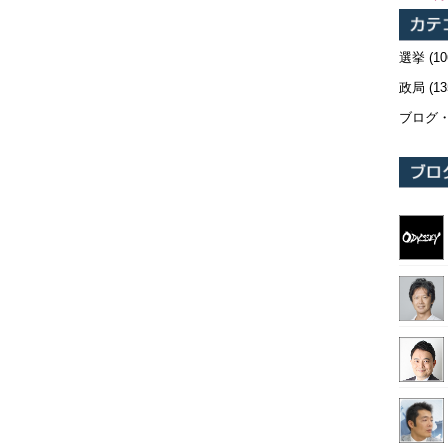
選挙
(10
政局
(13
ブログ