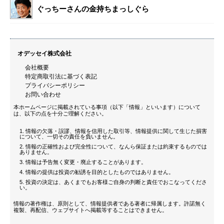
ぐっちーさんの金持ちまっしぐら
オデッセイ株式会社
会社概要
特定商取引法に基づく表記
プライバシーポリシー
お問い合わせ
本ホームページに掲載されている事項（以下「情報」といいます）について
は、以下の点を十分ご理解ください。
情報の欠落・誤謬、情報を信用した取引等、情報提供に関して生じた損害
について、一切その責任を負いません。
情報の正確性および完全性について、なんら保証または約束するものでは
ありません。
情報は予告無く変更・廃止することがあります。
情報の提供は投資の勧誘を目的としたものではありません。
投資の決定は、あくまでもお客様ご自身の判断と責任でおこなってくださ
い。
情報の著作権は、原則として、情報提供者である著者に帰属します。許諾無く
複製、再配信、ウェブサイトへ掲載等することはできません。