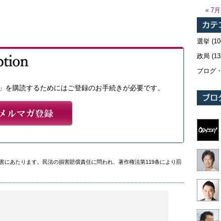
« 7月
選挙
(10
政局
(13
ブログ
」を購読するためにはご登録のお手続きが必要です。
害にあたります。民法の損害賠償責任に問われ、著作権法第119条により罰