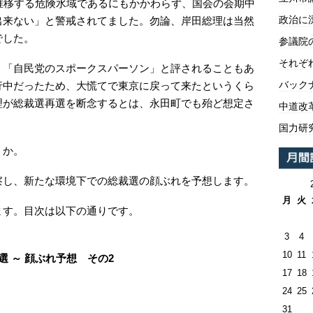
推移する危険水域であるにもかかわらず、国会の会期中
政治に
出来ない」と警戒されてました。勿論、岸田総理は当然
でした。
参議院
それぞ
。「自民党のスポークスパーソン」と評されることもあ
バックナ
行中だったため、大慌てで東京に戻って来たというくら
理が総裁選再選を断念するとは、永田町でも殆ど想定さ
中道改
国力研
うか。
察し、新たな環境下での総裁選の顔ぶれを予想します。
月
火
ます。目次は以下の通りです。
3
4
10
11
選 ～ 顔ぶれ予想 その2
17
18
24
25
31