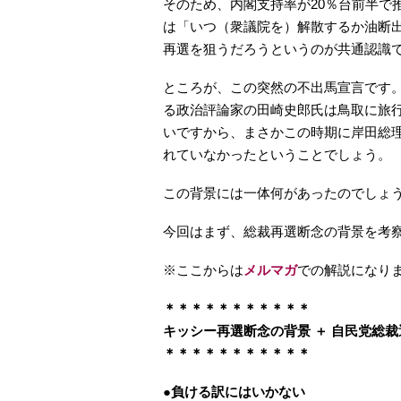
そのため、内閣支持率が20％台前半で
は「いつ（衆議院を）解散するか油断
再選を狙うだろうというのが共通認識
ところが、この突然の不出馬宣言です
る政治評論家の田崎史郎氏は鳥取に旅
いですから、まさかこの時期に岸田総
れていなかったということでしょう。
この背景には一体何があったのでしょ
今回はまず、総裁再選断念の背景を考
※ここからは
メルマガ
での解説になり
＊＊＊＊＊＊＊＊＊＊＊
キッシー再選断念の背景 ＋ 自民党総裁
＊＊＊＊＊＊＊＊＊＊＊
●負ける訳にはいかない