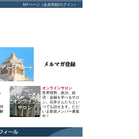
MYページ（会員登録/ログイン）
オンラインサロン
ュ
世界情勢、政治、経
済・金融を学べるサロ
ン。石井さんたちとい
停
つでも話せます。ただ
解
いま新規メンバー募集
中！