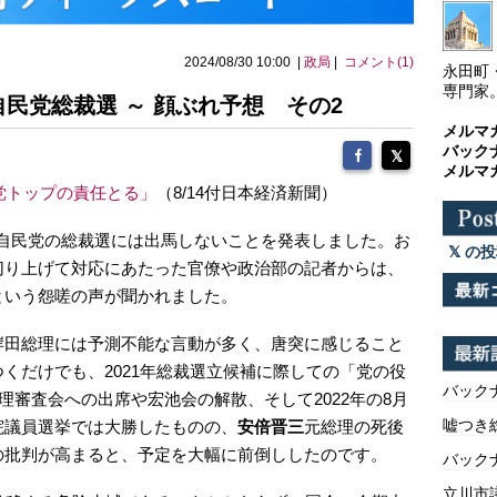
2024/08/30 10:00 |
政局
|
コメント(1)
永田町
専門家
自民党総裁選 ～ 顔ぶれ予想 その2
メルマ
バック
メルマ
党トップの責任とる」
（8/14付日本経済新聞）
自民党の総裁選には出馬しないことを発表しました。お
の投
切り上げて対応にあたった官僚や政治部の記者からは、
という怨嗟の声が聞かれました。
岸田総理には予測不能な言動が多く、唐突に感じること
くだけでも、2021年総裁選立候補に際しての「党の役
バックナ
理審査会への出席や宏池会の解散、そして2022年の8月
嘘つき
院議員選挙では大勝したものの、
安倍晋三
元総理の死後
の批判が高まると、予定を大幅に前倒ししたのです。
バックナ
立川市