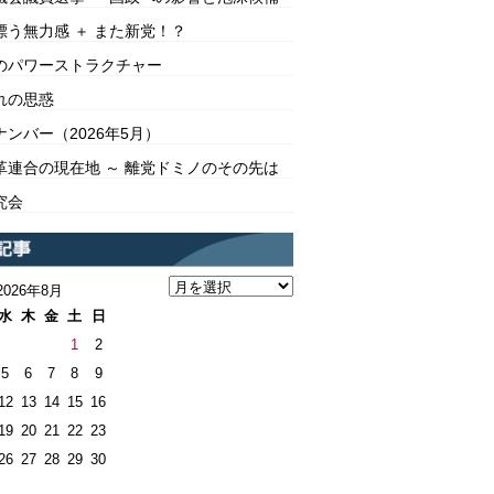
漂う無力感 ＋ また新党！？
のパワーストラクチャー
れの思惑
ンバー（2026年5月）
革連合の現在地 ～ 離党ドミノのその先は
究会
2026年8月
水
木
金
土
日
1
2
5
6
7
8
9
12
13
14
15
16
19
20
21
22
23
26
27
28
29
30