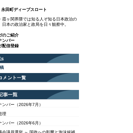
永田町ディープスロート
・霞ヶ関界隈では知る人ぞ知る日本政治の
。日本の政治家と政局を日々観察中。
ガのご紹介
ナンバー
ガ配信登録
稿
ンバー（2026年7月）
総理
ンバー（2026年6月）
議会議員選挙 ～ 国政への影響と泡沫候補