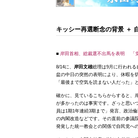
キッシー再選断念の背景 ＋ 
■
岸田首相、総裁選不出馬を表明 「
8/14に、
岸田文雄
総理は9月に行われる
盆の中日の突然の表明により、休暇を
「最後まで空気を読まない人だった」
確かに、見ているこちらからすると、
が多かったのは事実です。ざっと思いつ
員は1期1年連続3期まで」発言、政治倫
の内閣改造などです。その直前の参議
発覚した統一教会との関係で自民党へ