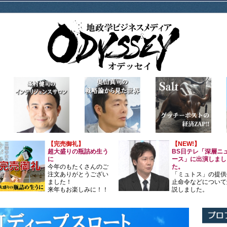
【完売御礼】
【NEW!】
超大盛りの瓶詰め生う
BS日テレ「深層ニ
に
ース」に出演しまし
今年のもたくさんのご
た。
注文ありがとうござい
「ミュトス」の提供
ました！
止命令などについて
来年もお楽しみに！！
説しました。