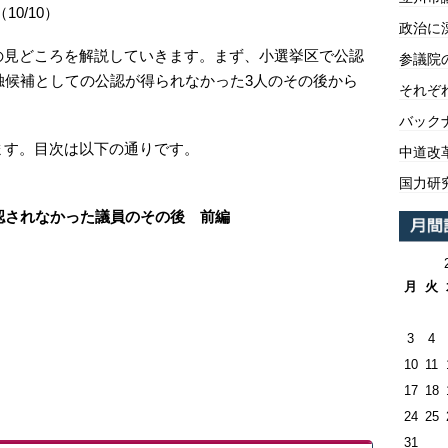
（10/10）
政治に
の見どころを解説していきます。まず、小選挙区で公認
参議院
独候補としての公認が得られなかった3人のその後から
それぞ
バックナ
ます。目次は以下の通りです。
中道改
国力研
公認されなかった議員のその後 前編
月
火
3
4
10
11
17
18
24
25
31