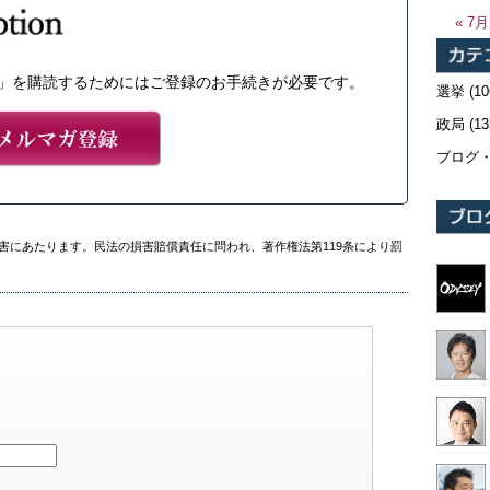
« 7月
」を購読するためにはご登録のお手続きが必要です。
選挙
(10
政局
(13
ブログ
害にあたります。民法の損害賠償責任に問われ、著作権法第119条により罰