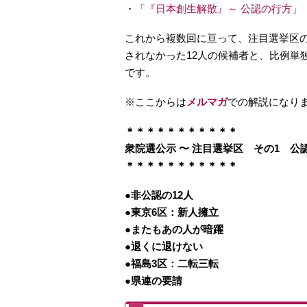
・
「『日本創生解散』～ 公認の行方」
これから複数回に亘って、注目選挙区
されなかった12人の候補者と、比例単
です。
※ここからは
メルマガ
での解説になり
＊＊＊＊＊＊＊＊＊＊＊
衆院選公示 〜 注目選挙区 その1 
＊＊＊＊＊＊＊＊＊＊＊
●非公認の12人
●東京6区：新人擁立
●またもあの人が暗躍
●退くに退けない
●福島3区：二転三転
●県連の要請