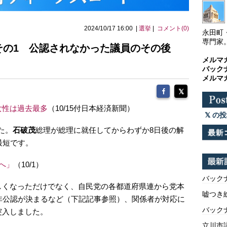
2024/10/17 16:00 |
選挙
|
コメント(0)
永田町
専門家
 その1 公認されなかった議員のその後
メルマ
バック
メルマ
女性は過去最多
（10/15付日本経済新聞）
の投
た。
石破茂
総理が総理に就任してからわずか8日後の解
最短です。
へ」
（10/1）
バックナ
しくなっただけでなく、自民党の各都道府県連から党本
嘘つき
非公認が決まるなど（下記記事参照）、関係者が対応に
バックナ
突入しました。
立川市