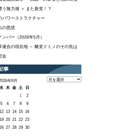
漂う無力感 ＋ また新党！？
のパワーストラクチャー
れの思惑
ンバー（2026年5月）
革連合の現在地 ～ 離党ドミノのその先は
究会
2026年8月
水
木
金
土
日
1
2
5
6
7
8
9
12
13
14
15
16
19
20
21
22
23
26
27
28
29
30