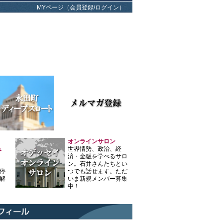
MYページ（会員登録/ログイン）
オンラインサロン
ュ
世界情勢、政治、経
済・金融を学べるサロ
ン。石井さんたちとい
停
つでも話せます。ただ
解
いま新規メンバー募集
中！