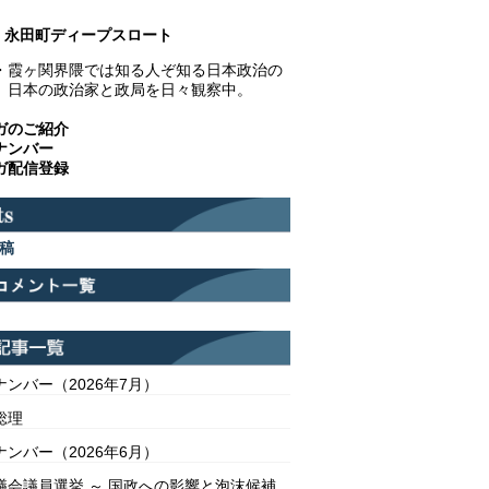
永田町ディープスロート
・霞ヶ関界隈では知る人ぞ知る日本政治の
。日本の政治家と政局を日々観察中。
ガのご紹介
ナンバー
ガ配信登録
稿
ンバー（2026年7月）
総理
ンバー（2026年6月）
議会議員選挙 ～ 国政への影響と泡沫候補