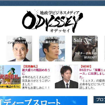
【完売御礼】
【NEW!】
超大盛りの瓶詰め生う
BS日テレ「深層ニ
に
ース」に出演しまし
今年のもたくさんのご
た。
注文ありがとうござい
「ミュトス」の提供
ました！
止命令などについて
来年もお楽しみに！！
説しました。